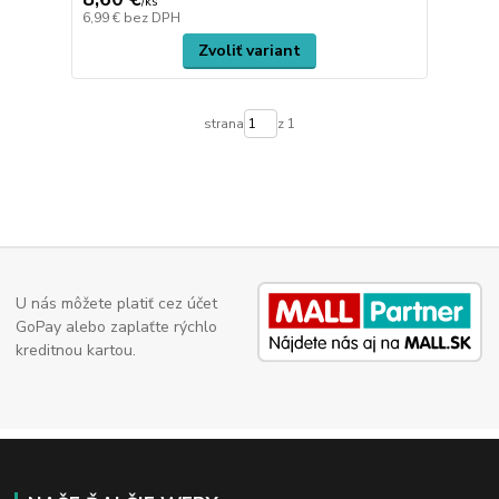
/
ks
6,99 €
bez DPH
Zvoliť variant
strana
z 1
U nás môžete platiť cez účet
GoPay alebo zaplaťte rýchlo
kreditnou kartou.