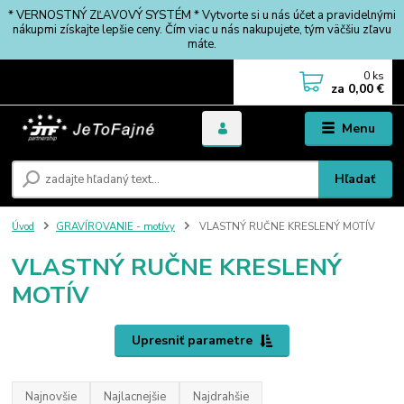
* VERNOSTNÝ ZĽAVOVÝ SYSTÉM * Vytvorte si u nás účet a pravidelnými
nákupmi získajte lepšie ceny. Čím viac u nás nakupujete, tým väčšiu zľavu
máte.
0
ks
za
0,00 €
Menu
Hľadať
Úvod
GRAVÍROVANIE - motívy
VLASTNÝ RUČNE KRESLENÝ MOTÍV
VLASTNÝ RUČNE KRESLENÝ
MOTÍV
Upresniť parametre
Najnovšie
Najlacnejšie
Najdrahšie