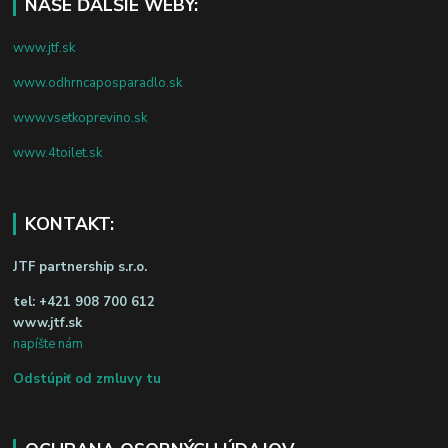
NAŠE ĎALŠIE WEBY:
www.jtf.sk
www.odhrncaposparadlo.sk
www.vsetkoprevino.sk
www.4toilet.sk
KONTAKT:
JTF partnership s.r.o.
tel:
+421 908 700 612
www.jtf.sk
napíšte nám
Odstúpiť od zmluvy tu