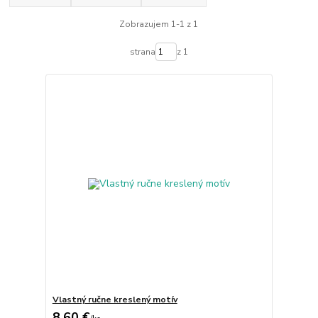
Zobrazujem 1-1 z 1
strana
z 1
Vlastný ručne kreslený motív
8,60 €