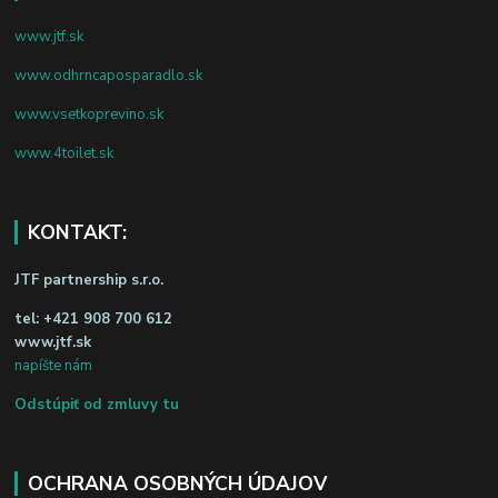
www.jtf.sk
www.odhrncaposparadlo.sk
www.vsetkoprevino.sk
www.4toilet.sk
KONTAKT:
JTF partnership s.r.o.
tel:
+421 908 700 612
www.jtf.sk
napíšte nám
Odstúpiť od zmluvy tu
OCHRANA OSOBNÝCH ÚDAJOV