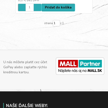
9,27 €
bez DPH
Pridať do košíka
strana
z 1
U nás môžete platiť cez účet
GoPay alebo zaplaťte rýchlo
kreditnou kartou.
NAŠE ĎALŠIE WEBY: