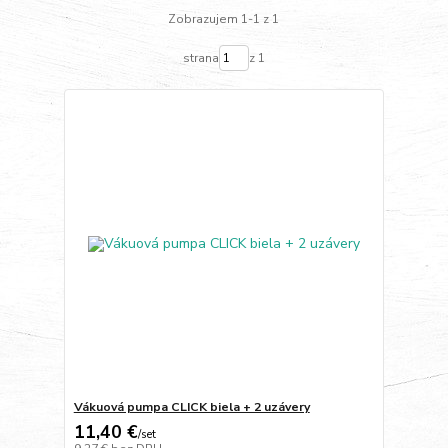
Zobrazujem 1-1 z 1
strana
z 1
Vákuová pumpa CLICK biela + 2 uzávery
11,40 €
/
set