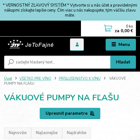
* VERNOSTNÝ ZĽAVOVÝ SYSTÉM * Vytvorte si u nás účet a pravidelnými
nákupmi získajte lepšie ceny. Čím viac u nás nakupujete, tým väčšiu zľavu
máte.
0
ks
za
0,00 €
Menu
Hľadať
Úvod
VŠETKO PRE VÍNO
PRÍSLUŠENSTVO K VÍNU
VÁKUOVÉ
PUMPY NA FĽAŠU
VÁKUOVÉ PUMPY NA FĽAŠU
Upresniť parametre
Najnovšie
Najlacnejšie
Najdrahšie