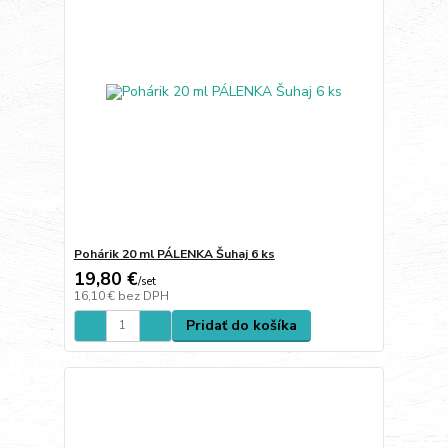
Pohárik 20 ml PÁLENKA Šuhaj 6 ks
19,80 €
/
set
16,10 €
bez DPH
Pridať do košíka