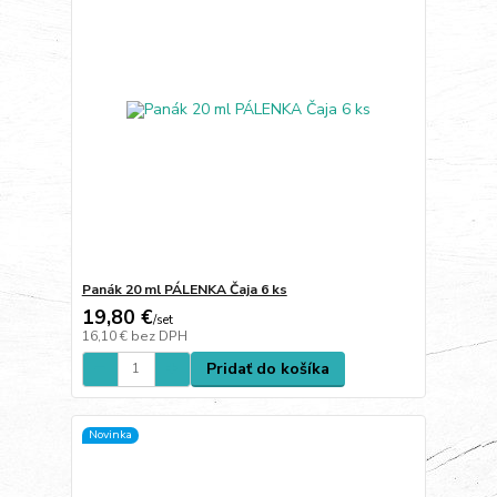
Panák 20 ml PÁLENKA Čaja 6 ks
19,80 €
/
set
16,10 €
bez DPH
Pridať do košíka
Novinka