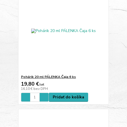
Pohárik 20 ml PÁLENKA Čaja 6 ks
19,80 €
/
set
16,10 €
bez DPH
Pridať do košíka