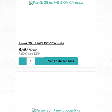
Panák 25 ml JABLKOVICA malá
9,60 €
/
sup
7,80 €
bez DPH
Pridať do košíka