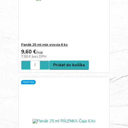
Panák 25 ml mix ovocia 6 ks
9,60 €
/
sup
7,80 €
bez DPH
Pridať do košíka
Novinka