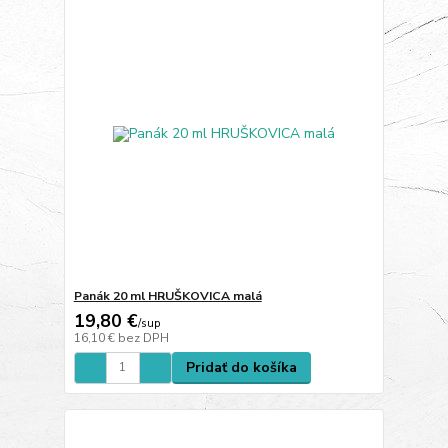
Panák 20 ml HRUŠKOVICA malá
19,80 €
/
sup
16,10 €
bez DPH
Pridať do košíka