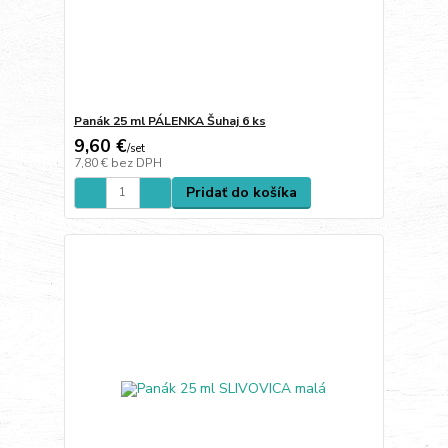
Panák 25 ml PÁLENKA Šuhaj 6 ks
9,60 €
/
set
7,80 €
bez DPH
Pridať do košíka