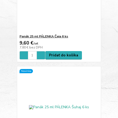
Panák 25 ml PÁLENKA Čaja 6 ks
9,60 €
/
set
7,80 €
bez DPH
Pridať do košíka
Novinka