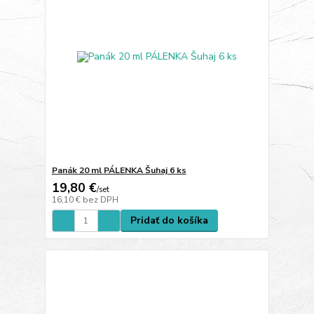
Panák 20 ml PÁLENKA Šuhaj 6 ks
19,80 €
/
set
16,10 €
bez DPH
Pridať do košíka