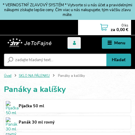
* VERNOSTNÝ ZĽAVOVÝ SYSTÉM * Vytvorte si u nás účet a pravidelnými
nákupmi získajte lepšie ceny. Čím viac u nás nakupujete, tým väčšiu zľavu
máte.
0
ks
za
0,00 €
Menu
Hľadať
Úvod
SKLO NA PÁLENKU
Panáky a kalíšky
Panáky a kalíšky
Pijačka 50 ml
Panák 30 ml rovný