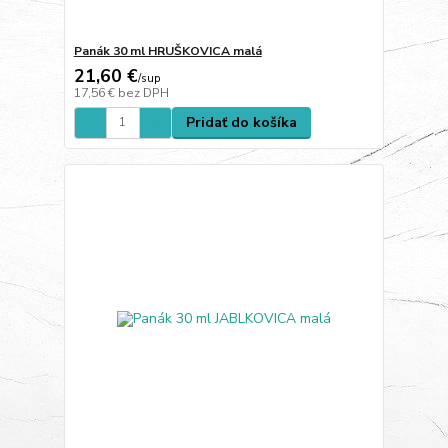
Panák 30 ml HRUŠKOVICA malá
21,60 €
/
sup
17,56 €
bez DPH
Pridať do košíka