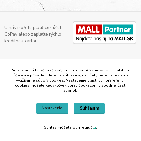
U nás môžete platiť cez účet
GoPay alebo zaplaťte rýchlo
kreditnou kartou.
Pre základnú funkčnosť, spríjemnenie používania webu, analytické
účely a v prípade udelenia súhlasu aj na účely cielenia reklamy
využívame súbory cookies. Nastavenie vlastných preferencií
NAŠE ĎALŠIE WEBY:
cookies môžete kedykoľvek upraviť odkazom v spodnej časti
stránok.
www.jtf.sk
Súhlasím
Nastavenia
www.odhrncaposparadlo.sk
www.vsetkoprevino.sk
Súhlas môžete odmietnuť
tu
.
www.4toilet.sk