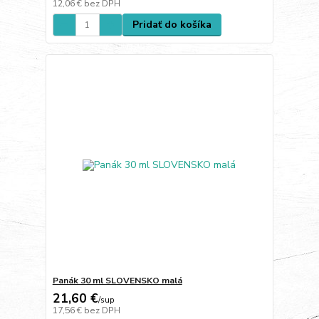
12,06 €
bez DPH
Pridať do košíka
Panák 30 ml SLOVENSKO malá
21,60 €
/
sup
17,56 €
bez DPH