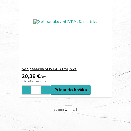
Set panákov SLIVKA 30 ml, 6 ks
20,39 €
/
set
16,58 €
bez DPH
Pridať do košíka
strana
z 1