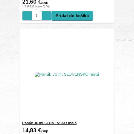
21,60 €
/
sup
17,56 €
bez DPH
Pridať do košíka
Panák 30 ml SLOVENSKO malá
14,83 €
/
sup