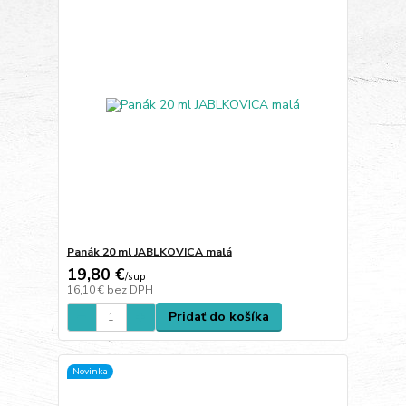
Panák 20 ml JABLKOVICA malá
19,80 €
/
sup
16,10 €
bez DPH
Pridať do košíka
Novinka