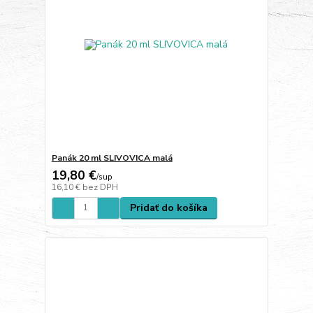
Panák 20 ml SLIVOVICA malá
19,80 €
/
sup
16,10 €
bez DPH
Pridať do košíka