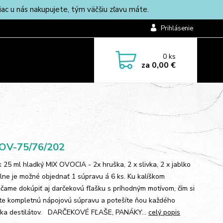
c u nás nakupujete, tým väčšiu zľavu máte.
Prihlásenie
0
ks
za
0,00 €
OV-75/76/202
k 25 ml hladký MIX OVOCIA - 2x hruška, 2 x slivka, 2 x jablko
lne je možné objednať 1 súpravu á 6 ks. Ku kalíškom
čame dokúpiť aj darčekovú fľašku s príhodným motívom, čím si
íte kompletnú nápojovú súpravu a potešíte ňou každého
íka destilátov. DARČEKOVÉ FĽAŠE, PANÁKY...
celý popis