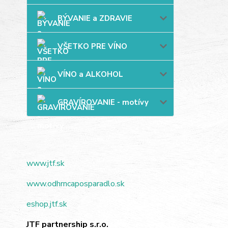
BÝVANIE a ZDRAVIE
VŠETKO PRE VÍNO
VÍNO a ALKOHOL
GRAVÍROVANIE - motívy
www.jtf.sk
www.odhrncaposparadlo.sk
eshop.jtf.sk
JTF partnership s.r.o.