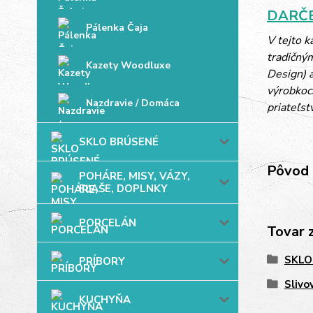
DARČE
Pálenka Čaja
V tejto 
tradičný
Kazety Woodluxe
Design) a
výrobkoch
Nazdravie / Domáca
priateľst
SKLO BRÚSENÉ
Pôvod 
POHÁRE, MISY, VÁZY,
FĽAŠE, DOPLNKY
PORCELÁN
Tovar 
SKLO
PRÍBORY
Slivo
KUCHYŇA