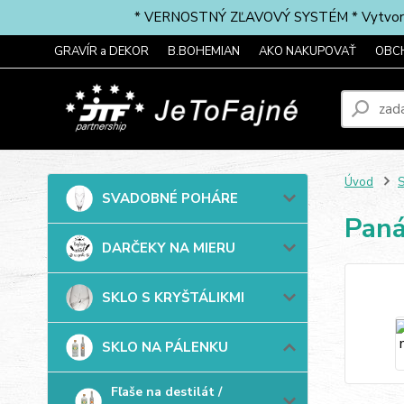
* VERNOSTNÝ ZĽAVOVÝ SYSTÉM * Vytvorte si 
GRAVÍR a DEKOR
B.BOHEMIAN
AKO NAKUPOVAŤ
OBC
Úvod
SVADOBNÉ POHÁRE
Paná
DARČEKY NA MIERU
SKLO S KRYŠTÁLIKMI
SKLO NA PÁLENKU
Fľaše na destilát /