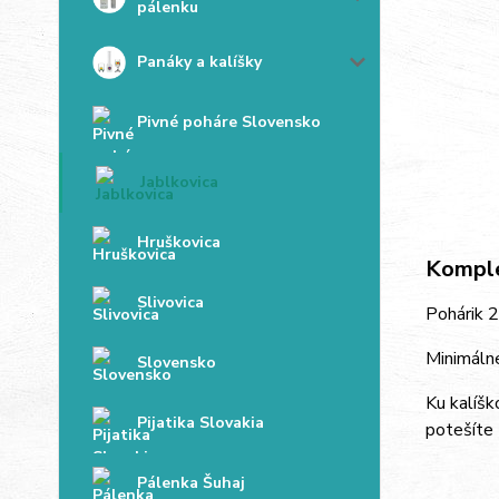
pálenku
Panáky a kalíšky
Pivné poháre Slovensko
Jablkovica
Hruškovica
Komple
Slivovica
Pohárik 2
Minimálne
Slovensko
Ku kalíš
Pijatika Slovakia
potešíte 
Pálenka Šuhaj