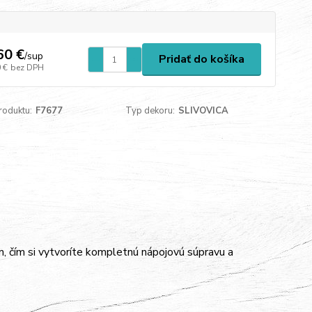
60 €
/
sup
Pridať do košíka
 €
bez DPH
roduktu:
F7677
Typ dekoru:
SLIVOVICA
 čím si vytvoríte kompletnú nápojovú súpravu a