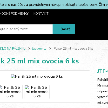
u nás účet a pravidelnými nákupmi získajte lepšie ceny. Čím via
HODNÉ PODMIENKY
KONTAKT
Hľadať
SKLO NA PÁLENKU
Jablkovica
Panák 25 ml mix ovocia 6 ks
k 25 ml mix ovocia 6 ks
JTF-
Pohári
Minimá
odporú
vytvor
milovn