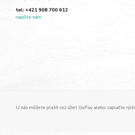
tel:
+421 908 700 612
napíšte nám
U nás môžete platiť cez účet GoPay alebo zaplaťte rýchl