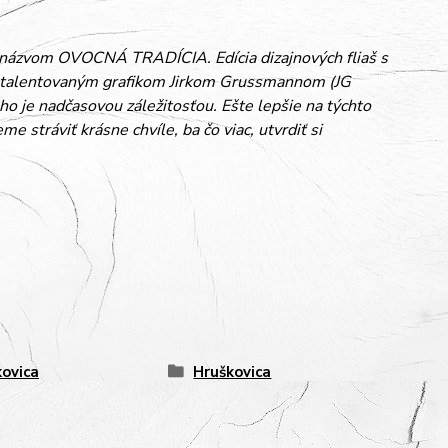
d názvom OVOCNÁ TRADÍCIA. Edícia dizajnových fliaš s
s talentovaným grafikom Jirkom Grussmannom (JG
ho je nadčasovou záležitosťou. Ešte lepšie na týchto
stráviť krásne chvíle, ba čo viac, utvrdiť si
kovica
Hruškovica