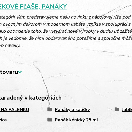
KOVÉ FĽAŠE, PANÁKY
kategórií Vám predstavujeme našu novinku z nápojovej ríše po
m ovocným dekorom v modernom kabáte vznikla v spolupráci 
ko potvrdenie toho, že vytvárať nové výrobky v duchu už zažité
 je vedomie, že nimi obdarovaného potešíme a spoločne môžeme 
vo naveky...
tovaru
zaradený v kategóriách
 NA PÁLENKU
Panáky a kalíšky
Jabl
vica
Panák kónický 25 ml