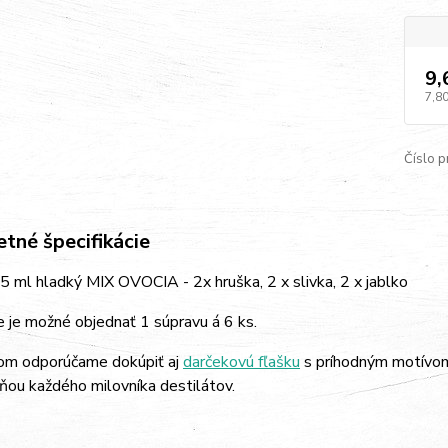
9,
7,80
Číslo p
tné špecifikácie
5 ml hladký MIX OVOCIA - 2x hruška, 2 x slivka, 2 x jablko
 je možné objednať 1 súpravu á 6 ks.
kom odporúčame dokúpiť aj
darčekovú fľašku
s príhodným motívom,
ňou každého milovníka destilátov.