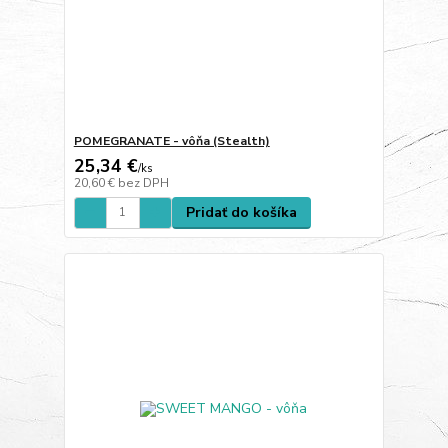
POMEGRANATE - vôňa (Stealth)
25,34 €
/
ks
20,60 €
bez DPH
Pridať do košíka