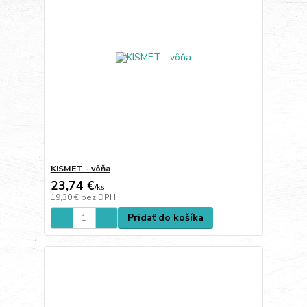
KISMET - vôňa
23,74 €
/
ks
19,30 €
bez DPH
Pridať do košíka