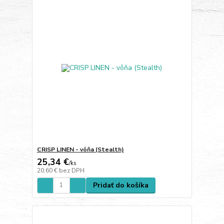
CRISP LINEN - vôňa (Stealth)
25,34 €
/
ks
20,60 €
bez DPH
Pridať do košíka