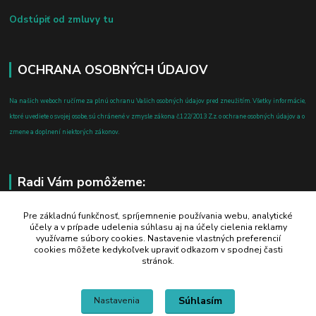
Odstúpiť od zmluvy tu
OCHRANA OSOBNÝCH ÚDAJOV
Na našich weboch ručíme za plnú ochranu Vašich osobných údajov pred zneužitím. Všetky informácie,
ktoré uvediete o svojej osobe, sú chránené v zmysle zákona č.122/2013 Z.z. o ochrane osobných údajov a o
zmene a doplnení niektorých zákonov.
Radi Vám pomôžeme:
+421 908 700 612
Pre základnú funkčnosť, spríjemnenie používania webu, analytické
účely a v prípade udelenia súhlasu aj na účely cielenia reklamy
po-pia: 8.00 - 16.00
využívame súbory cookies. Nastavenie vlastných preferencií
cookies môžete kedykoľvek upraviť odkazom v spodnej časti
business@jtf.sk
stránok.
Súhlasím
Nastavenia