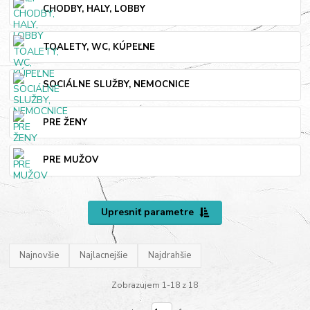
CHODBY, HALY, LOBBY
TOALETY, WC, KÚPEĽNE
SOCIÁLNE SLUŽBY, NEMOCNICE
PRE ŽENY
PRE MUŽOV
Upresniť parametre
Najnovšie
Najlacnejšie
Najdrahšie
Zobrazujem 1-18 z 18