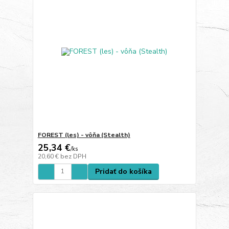
FOREST (les) - vôňa (Stealth)
25,34 €
/
ks
20,60 €
bez DPH
Pridať do košíka