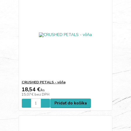
CRUSHED PETALS - vôňa
18,54 €
/
ks
15,07 €
bez DPH
Pridať do košíka