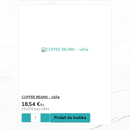
COFFEE BEANS - vôňa
18,54 €
/
ks
15,07 €
bez DPH
Pridať do košíka