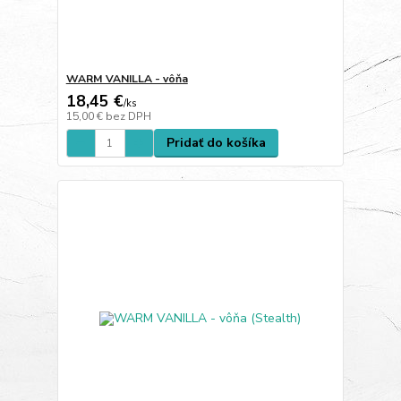
WARM VANILLA - vôňa
18,45 €
/
ks
15,00 €
bez DPH
Pridať do košíka