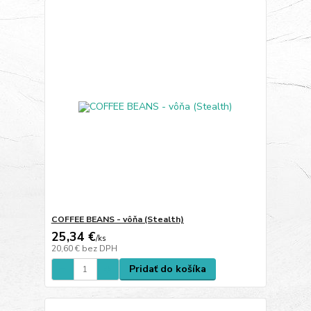
COFFEE BEANS - vôňa (Stealth)
25,34 €
/
ks
20,60 €
bez DPH
Pridať do košíka