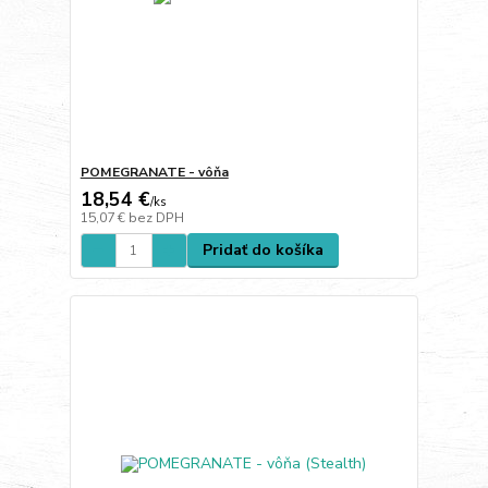
POMEGRANATE - vôňa
18,54 €
/
ks
15,07 €
bez DPH
Pridať do košíka