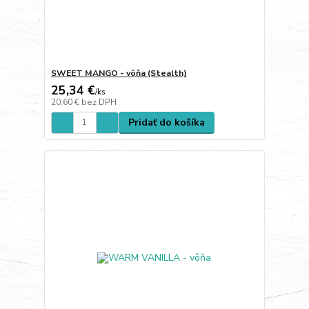
SWEET MANGO - vôňa (Stealth)
25,34 €
/
ks
20,60 €
bez DPH
Pridať do košíka