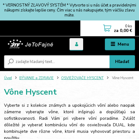
* VERNOSTNÝ ZĽAVOVÝ SYSTÉM * Vytvorte si u nás účet a pravidelnými
nákupmi získajte lepšie ceny. Čím viac u nás nakupujete, tým väčšiu zľavu
máte.
0
ks
za
0,00 €
Menu
Hľadať
Úvod
BÝVANIE a ZDRAVIE
OSVIEŽOVAČE HYSCENT
Vône Hyscent
Vône Hyscent
Vyberte si z kolekcie známych a upokojúcich vôní alebo naopak
zámerne vyberajte vône, ktoré inšpirujú a dopúšťajú sa
sofistikovanosti. Radi Vám pri výbere vôní poradíme. Zvlášť
dôležité je vyberať kombináciu vôní do osviežovača DUAL, kde
kombinujete dve rôzne vône, ktoré musia vyhovovať priestoru a
použitiu.