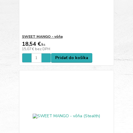
SWEET MANGO - vôňa
18,54 €
/
ks
15,07 €
bez DPH
Pridať do košíka