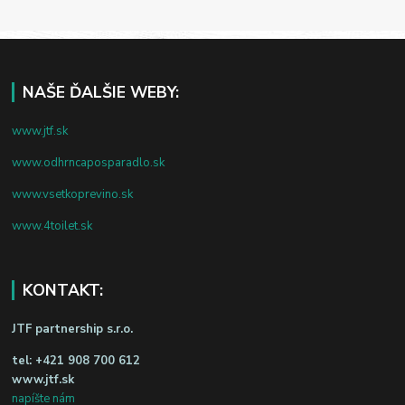
NAŠE ĎALŠIE WEBY:
www.jtf.sk
www.odhrncaposparadlo.sk
www.vsetkoprevino.sk
www.4toilet.sk
KONTAKT:
JTF partnership s.r.o.
tel:
+421 908 700 612
www.jtf.sk
napíšte nám