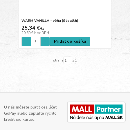
WARM VANILLA - vôňa (Stealth)
25,34 €
/
ks
20,60 €
bez DPH
Pridať do košíka
strana
z 1
U nás môžete platiť cez účet
GoPay alebo zaplaťte rýchlo
kreditnou kartou.