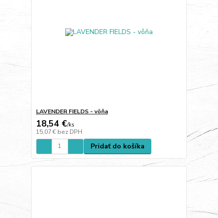
LAVENDER FIELDS - vôňa
18,54 €
/
ks
15,07 €
bez DPH
Pridať do košíka