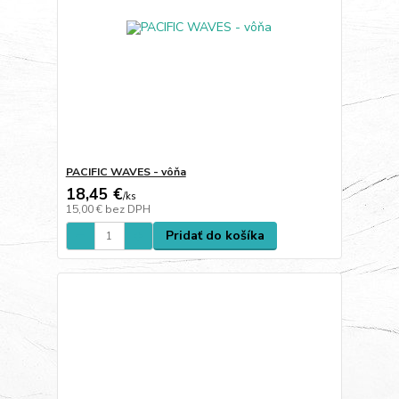
PACIFIC WAVES - vôňa
18,45 €
/
ks
15,00 €
bez DPH
Pridať do košíka