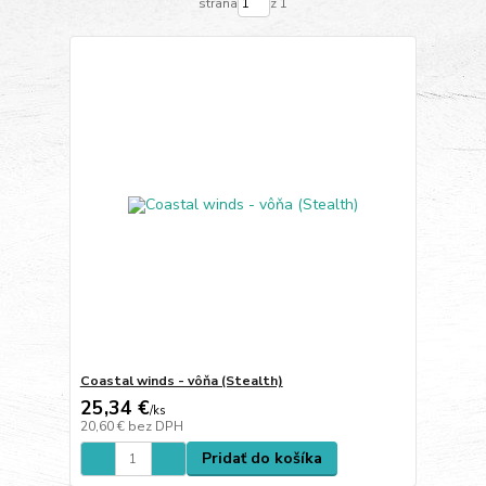
strana
z 1
Coastal winds - vôňa (Stealth)
25,34 €
/
ks
20,60 €
bez DPH
Pridať do košíka