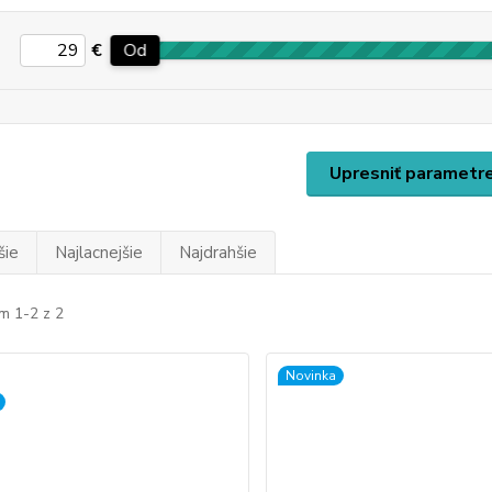
€
Od
Upresniť parametr
šie
Najlacnejšie
Najdrahšie
m 1-2 z 2
Novinka