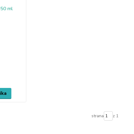
íka
strana
z 1