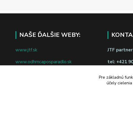
NAŠE ĎALŠIE WEBY:
KONTA
www.jtf.sk
JTF partners
www.odhrncaposparadlo.sk
tel:
+421 9
www.jtf.sk
www.vsetkoprevino.sk
napíšte nám
Pre základnú funk
účely cieleni
www.4toilet.sk
Odstúpiť o