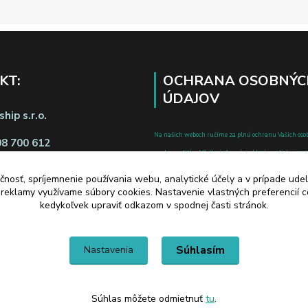
KT:
OCHRANA OSOBNÝC
ÚDAJOV
hip s.r.o.
Na našich weboch ručíme za plnú ochranu Vašich oso
08 700 612
pred zneužitím. Všetky informácie, ktoré uvediete o svoje
chránené v zmysle zákona č.122/2013 Z.z. o ochrane o
čnosť, spríjemnenie používania webu, analytické účely a v prípade udel
a o zmene a doplnení niektorých zákonov.
a reklamy využívame súbory cookies. Nastavenie vlastných preferencií 
d zmluvy tu
kedykoľvek upraviť odkazom v spodnej časti stránok.
Súhlasím
Nastavenia
Súhlas môžete odmietnuť
tu
.