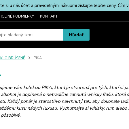
u nás účet a pravidelnými nákupmi získajte lepšie ceny. Čím via
HODNÉ PODMIENKY
KONTAKT
Hľadať
SKLO BRÚSENÉ
PIKA
A
jeme vám kolekciu PIKA, ktorá je stvorená pre tých, ktorí si pot
 alkohol je doplnená o netradične zahnutú whisky fľašu, ktorá
i. Každý pohár je starostlivo navrhnutý tak, aby dokonale lad
ždému kusu nádych luxusu. Vychutnajte si whisky, rum alebo ko
 pôsobivé.