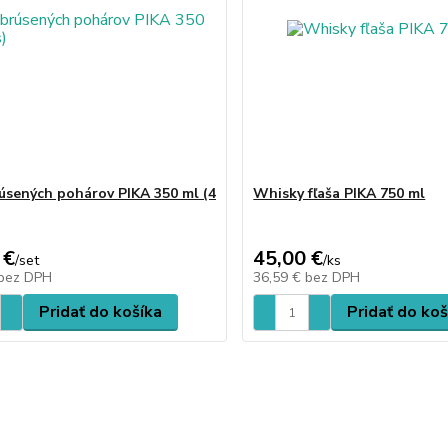
úsených pohárov PIKA 350 ml (4
Whisky fľaša PIKA 750 ml
 €
45,00 €
/
set
/
ks
bez DPH
36,59 €
bez DPH
Pridať do košíka
Pridať do koš