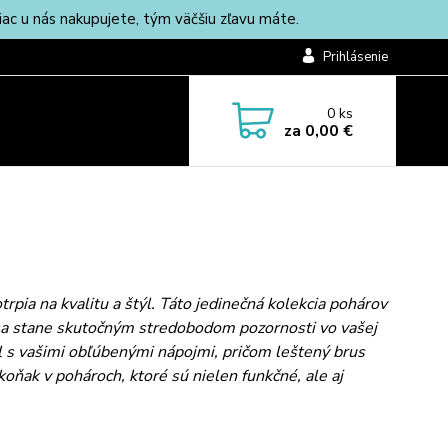
c u nás nakupujete, tým väčšiu zľavu máte.
Prihlásenie
0
ks
za
0,00 €
rpia na kvalitu a štýl. Táto jedinečná kolekcia pohárov
 sa stane skutočným stredobodom pozornosti vo vašej
il s vašimi obľúbenými nápojmi, pričom leštený brus
ňak v pohároch, ktoré sú nielen funkčné, ale aj