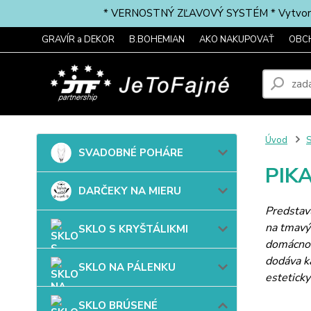
* VERNOSTNÝ ZĽAVOVÝ SYSTÉM * Vytvorte si 
GRAVÍR a DEKOR
B.BOHEMIAN
AKO NAKUPOVAŤ
OBC
Úvod
SVADOBNÉ POHÁRE
PIK
DARČEKY NA MIERU
Predstavu
na tmavý
SKLO S KRYŠTÁLIKMI
domácnost
dodáva ka
SKLO NA PÁLENKU
esteticky
SKLO BRÚSENÉ