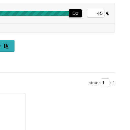
Do
€
e
strana
z 1