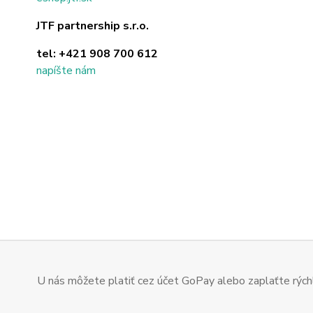
JTF partnership s.r.o.
tel:
+421 908 700 612
napíšte nám
U nás môžete platiť cez účet GoPay alebo zaplaťte rýchl