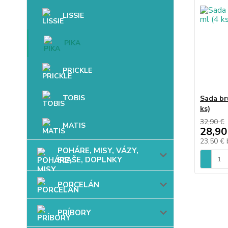
LISSIE
PIKA
PRICKLE
TOBIS
Sada br
ks)
32,90 €
MATIS
28,90
23,50 €
POHÁRE, MISY, VÁZY,
FĽAŠE, DOPLNKY
PORCELÁN
PRÍBORY