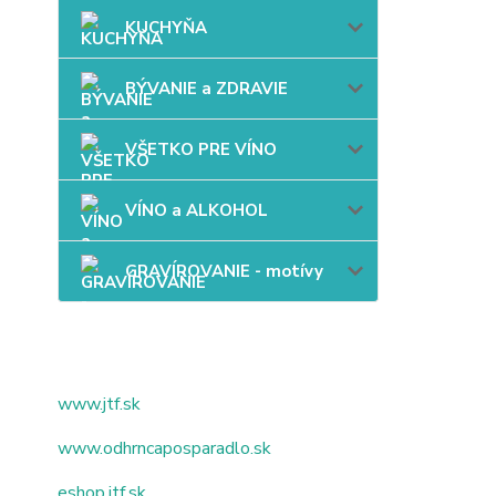
KUCHYŇA
BÝVANIE a ZDRAVIE
VŠETKO PRE VÍNO
VÍNO a ALKOHOL
GRAVÍROVANIE - motívy
www.jtf.sk
www.odhrncaposparadlo.sk
eshop.jtf.sk