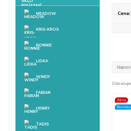
Cena:
MEADOW
KRIS-KROS
RONNIE
LIDKA
Najnov
WINDY
Zobrazuje
FABIAN
Akcia
Novinka
HENRY
TADIS