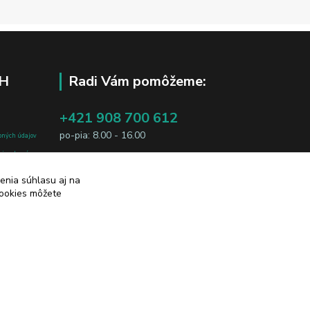
H
Radi Vám pomôžeme:
+421 908 700 612
po-pia: 8.00 - 16.00
bných údajov
j osobe, sú
business@jtf.sk
sobných údajov
enia súhlasu aj na
cookies môžete
Vytvorené na
Eshop-rychlo.sk