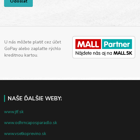
U nás môžete platiť cez účet
GoPay alebo zaplaťte rýchlo
kreditnou kartou.
NAŠE ĎALŠIE WEBY:
www.jtf.sk
www.odhrncaposparadlo.sk
www.vsetkoprevino.sk