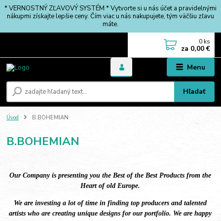
* VERNOSTNÝ ZĽAVOVÝ SYSTÉM * Vytvorte si u nás účet a pravidelnými
nákupmi získajte lepšie ceny. Čím viac u nás nakupujete, tým väčšiu zľavu
máte.
0
ks
za
0,00 €
Menu
Hľadať
Úvod
B.BOHEMIAN
B.BOHEMIAN
Our Company is presenting you the Best of the Best Products
from the
Heart of old Europe.
We are investing a lot of time in finding
top producers and talented
artists who are creating unique designs
for our portfolio.
We are happy