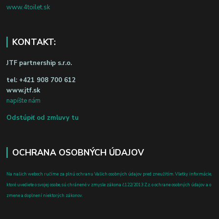
www.4toilet.sk
KONTAKT:
JTF partnership s.r.o.
tel:
+421 908 700 612
www.jtf.sk
napíšte nám
Odstúpiť od zmluvy tu
OCHRANA OSOBNÝCH ÚDAJOV
Na našich weboch ručíme za plnú ochranu Vašich osobných údajov pred zneužitím. Všetky informácie,
ktoré uvediete o svojej osobe, sú chránené v zmysle zákona č.122/2013 Z.z. o ochrane osobných údajov a o
zmene a doplnení niektorých zákonov.