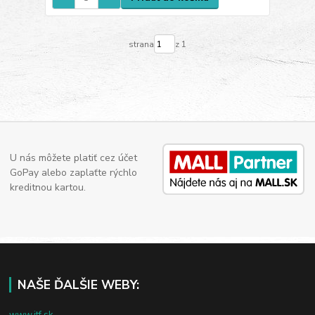
strana
z 1
U nás môžete platiť cez účet
GoPay alebo zaplaťte rýchlo
kreditnou kartou.
NAŠE ĎALŠIE WEBY:
www.jtf.sk