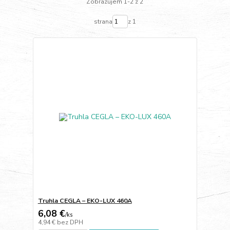
Zobrazujem 1-2 z 2
strana
z 1
Truhla CEGLA – EKO-LUX 460A
6,08 €
/
ks
4,94 €
bez DPH