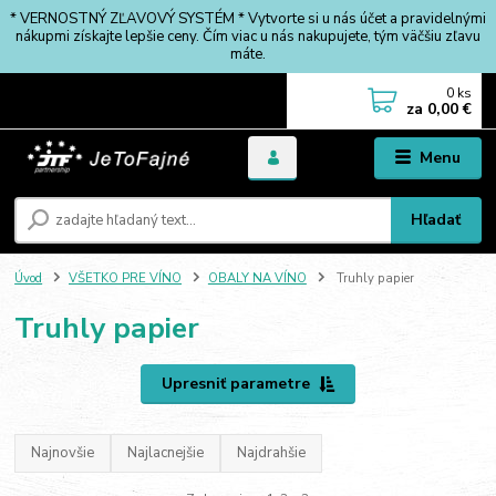
* VERNOSTNÝ ZĽAVOVÝ SYSTÉM * Vytvorte si u nás účet a pravidelnými
nákupmi získajte lepšie ceny. Čím viac u nás nakupujete, tým väčšiu zľavu
máte.
0
ks
za
0,00 €
Menu
Hľadať
Úvod
VŠETKO PRE VÍNO
OBALY NA VÍNO
Truhly papier
Truhly papier
Upresniť parametre
Najnovšie
Najlacnejšie
Najdrahšie