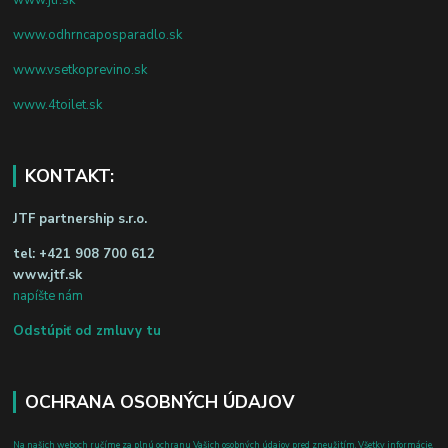
www.odhrncaposparadlo.sk
www.vsetkoprevino.sk
www.4toilet.sk
KONTAKT:
JTF partnership s.r.o.
tel:
+421 908 700 612
www.jtf.sk
napíšte nám
Odstúpiť od zmluvy tu
OCHRANA OSOBNÝCH ÚDAJOV
Na našich weboch ručíme za plnú ochranu Vašich osobných údajov pred zneužitím. Všetky informácie,