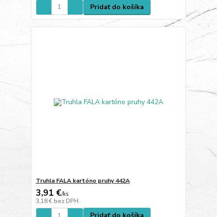
Pridať do košíka
Truhla FALA kartóno pruhy 442A
3,91 €
/
ks
3,18 €
bez DPH
Pridať do košíka