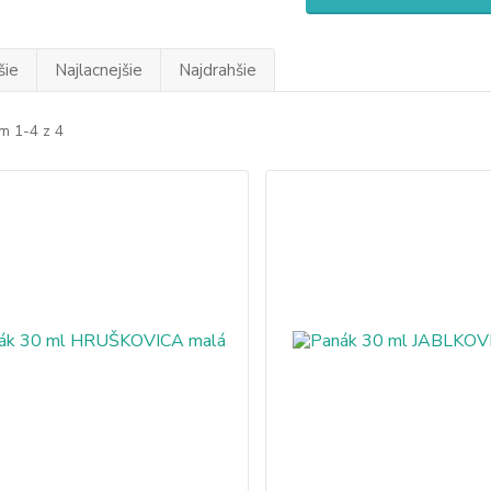
šie
Najlacnejšie
Najdrahšie
m 1-4 z 4