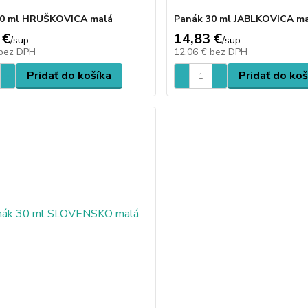
30 ml HRUŠKOVICA malá
Panák 30 ml JABLKOVICA m
 €
14,83 €
/
sup
/
sup
bez DPH
12,06 €
bez DPH
Pridať do košíka
Pridať do koš