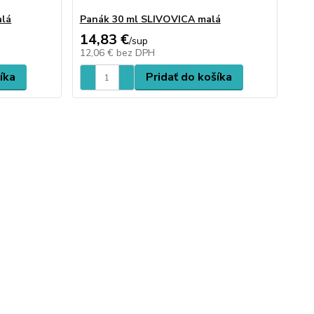
alá
Panák 30 ml SLIVOVICA malá
14,83 €
/
sup
12,06 €
bez DPH
íka
Pridať do košíka