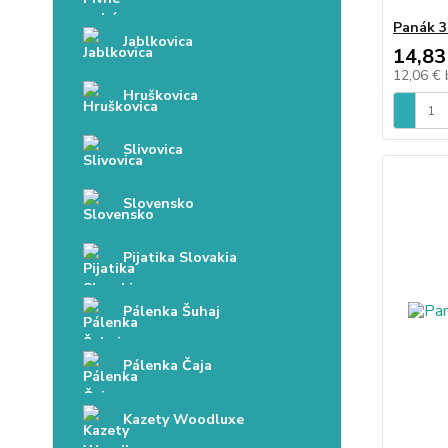
Panák 
Jablkovica
14,83
12,06 €
Hruškovica
Slivovica
Slovensko
Pijatika Slovakia
Pálenka Šuhaj
Pálenka Čaja
Kazety Woodluxe