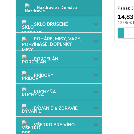
Nazdravie / Domáca
Panák 
14,83
12,06 €
SKLO BRÚSENÉ
POHÁRE, MISY, VÁZY,
FĽAŠE, DOPLNKY
PORCELÁN
PRÍBORY
KUCHYŇA
BÝVANIE a ZDRAVIE
VŠETKO PRE VÍNO