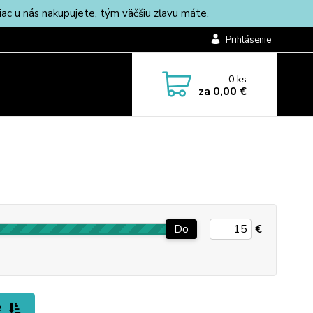
c u nás nakupujete, tým väčšiu zľavu máte.
Prihlásenie
0
ks
za
0,00 €
Do
€
e