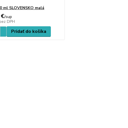
30 ml SLOVENSKO malá
 €
/
sup
bez DPH
Pridať do košíka