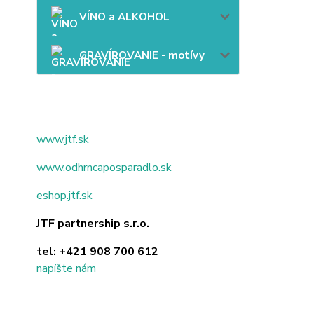
VÍNO a ALKOHOL
GRAVÍROVANIE - motívy
www.jtf.sk
www.odhrncaposparadlo.sk
eshop.jtf.sk
JTF partnership s.r.o.
tel:
+421 908 700 612
napíšte nám