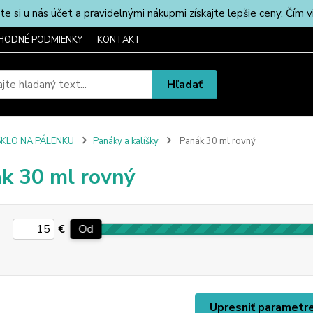
u nás účet a pravidelnými nákupmi získajte lepšie ceny. Čím via
HODNÉ PODMIENKY
KONTAKT
Hľadať
SKLO NA PÁLENKU
Panáky a kalíšky
Panák 30 ml rovný
k 30 ml rovný
€
Od
Upresniť parametr