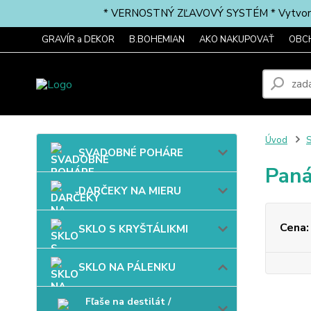
* VERNOSTNÝ ZĽAVOVÝ SYSTÉM * Vytvorte si 
GRAVÍR a DEKOR
B.BOHEMIAN
AKO NAKUPOVAŤ
OBC
Úvod
SVADOBNÉ POHÁRE
Paná
DARČEKY NA MIERU
Cena:
SKLO S KRYŠTÁLIKMI
SKLO NA PÁLENKU
Fľaše na destilát /