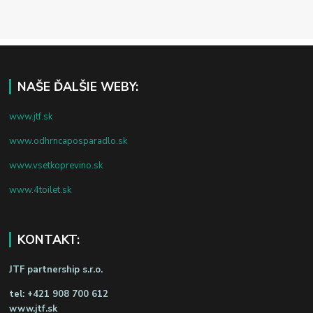
NAŠE ĎALŠIE WEBY:
www.jtf.sk
www.odhrncaposparadlo.sk
www.vsetkoprevino.sk
www.4toilet.sk
KONTAKT:
JTF partnership s.r.o.
tel:
+421 908 700 612
www.jtf.sk