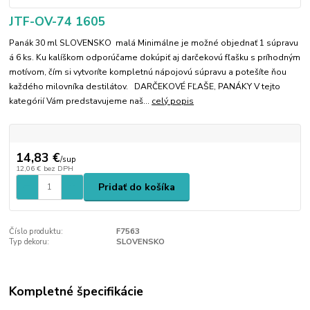
JTF-OV-74 1605
Panák 30 ml SLOVENSKO malá Minimálne je možné objednať 1 súpravu
á 6 ks. Ku kalíškom odporúčame dokúpiť aj darčekovú fľašku s príhodným
motívom, čím si vytvoríte kompletnú nápojovú súpravu a potešíte ňou
každého milovníka destilátov. DARČEKOVÉ FĽAŠE, PANÁKY V tejto
kategórií Vám predstavujeme naš...
celý popis
14,83 €
/
sup
12,06 €
bez DPH
Pridať do košíka
Číslo produktu:
F7563
Typ dekoru:
SLOVENSKO
Kompletné špecifikácie