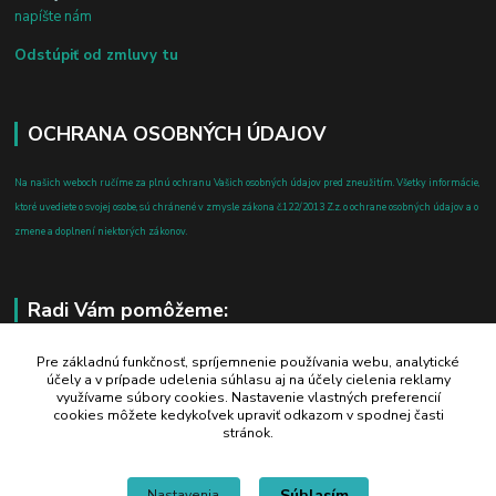
napíšte nám
Odstúpiť od zmluvy tu
OCHRANA OSOBNÝCH ÚDAJOV
Na našich weboch ručíme za plnú ochranu Vašich osobných údajov pred zneužitím. Všetky informácie,
ktoré uvediete o svojej osobe, sú chránené v zmysle zákona č.122/2013 Z.z. o ochrane osobných údajov a o
zmene a doplnení niektorých zákonov.
Radi Vám pomôžeme:
+421 908 700 612
Pre základnú funkčnosť, spríjemnenie používania webu, analytické
účely a v prípade udelenia súhlasu aj na účely cielenia reklamy
po-pia: 8.00 - 16.00
využívame súbory cookies. Nastavenie vlastných preferencií
cookies môžete kedykoľvek upraviť odkazom v spodnej časti
business@jtf.sk
stránok.
Súhlasím
Nastavenia