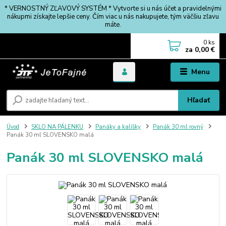
* VERNOSTNÝ ZĽAVOVÝ SYSTÉM * Vytvorte si u nás účet a pravidelnými
nákupmi získajte lepšie ceny. Čím viac u nás nakupujete, tým väčšiu zľavu
máte.
0
ks
za
0,00 €
Menu
Hľadať
Úvod
SKLO NA PÁLENKU
Panáky a kalíšky
Panák 30 ml rovný
Panák 30 ml SLOVENSKO malá
Panák 30 ml SLOVENSKO malá