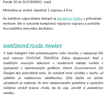
Panák 30 ml SLOVENSKO malá
Minimálne je možné objednať 1 súpravu á 6 ks.
Ku kalíškom odporúčame dokúpiť aj
darčekovú fľašku
s príhodným
motívom, čím si vytvoríte kompletnú nápojovú súpravu a potešíte
ňou každého milovníka destilátov.
DARČEKOVÉ FĽAŠE, PANÁKY
V tejto kategórií Vám predstavujeme našu novinku z nápojovej ríše
pod názvom OVOCNÁ TRADÍCIA. Edícia dizajnových fliaš s
tradičným ovocným dekorom v modernom kabáte vznikla v
spolupráci s talentovaným grafikom Jirkom Grussmannom (JG
Design) ako potvrdenie toho, že vytvárať nové výrobky v duchu už
zažitého je nadčasovou záležitosťou. Ešte lepšie na týchto
výrobkoch je vedomie, že nimi obdarovaného potešíme a spoločne
môžeme stráviť krásne chvíle, ba čo viac, utvrdiť si priateľstvo
naveky...