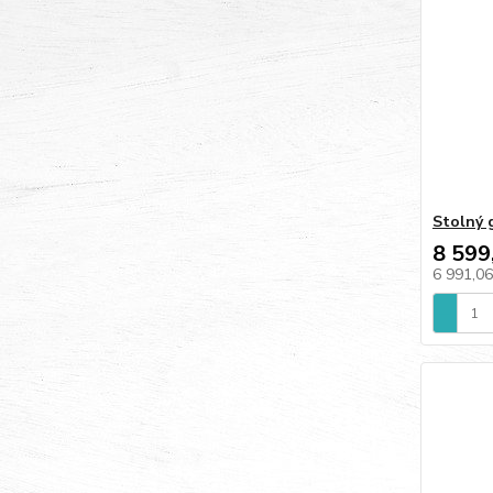
Stolný 
8 599
6 991,0