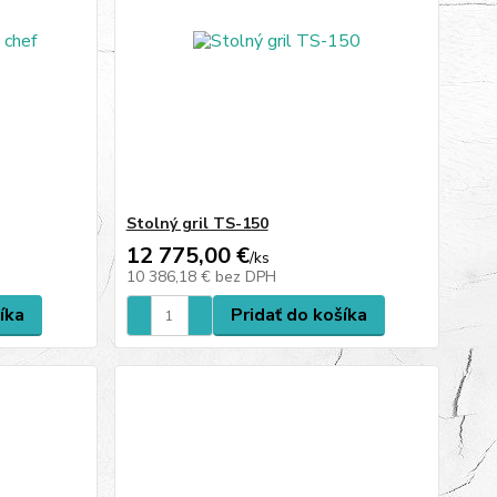
Stolný gril TS-150
12 775,00 €
/
ks
10 386,18 €
bez DPH
íka
Pridať do košíka