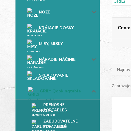
NOŽE
Cena:
KRÁJACIE DOSKY
MISY, MISKY
NÁRADIE-NÁČINIE
Najnov
SKLADOVANIE
Zobrazuje
GRILY Qookingtable
PRENOSNÉ
PORTABLES
ZABUDOVATEĽNÉ
PORTABLES