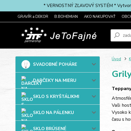
* VERNOSTNÝ ZĽAVOVÝ SYSTÉM * Vytvorte si 
GRAVÍR a DEKOR
B.BOHEMIAN
AKO NAKUPOVAŤ
OBC
Úvod
SVADOBNÉ POHÁRE
Gril
DARČEKY NA MIERU
Teppanya
SKLO S KRYŠTÁLIKMI
Atmosfér
Vaši host
Vysoko k
SKLO NA PÁLENKU
času s ho
SKLO BRÚSENÉ