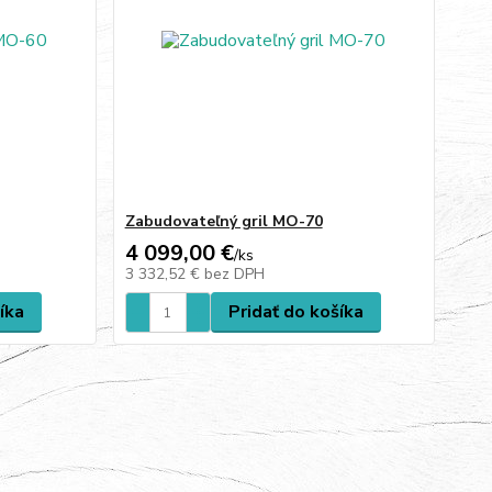
Zabudovateľný gril MO-70
4 099,00 €
/
ks
3 332,52 €
bez DPH
íka
Pridať do košíka