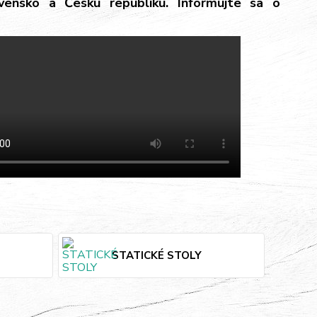
ensko a Českú republiku. Informujte sa o
STATICKÉ STOLY