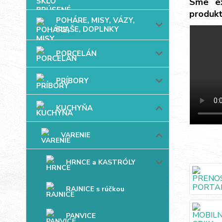
Sme ex
produkt
POHÁRE, MISY, VÁZY,
FĽAŠE, DOPLNKY
PORCELÁN
PRÍBORY
KUCHYŇA
VARENIE
HRNCE a KASTRÓLY
RAJNICE s rúčkou
PANVICE