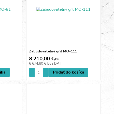
Zabudovateľný gril MO-111
8 210,00 €
/
ks
6 674,80 €
bez DPH
íka
Pridať do košíka