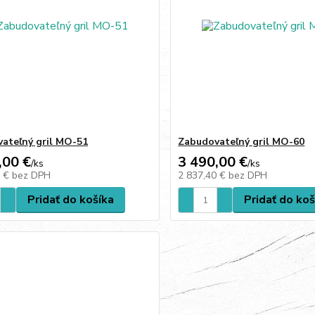
ateľný gril MO-51
Zabudovateľný gril MO-60
,00 €
3 490,00 €
/
ks
/
ks
7 €
bez DPH
2 837,40 €
bez DPH
Pridať do košíka
Pridať do koš