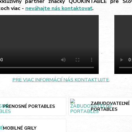
kluzívny partner značky QOOKINTABLE pre Slov
och viac -
neváhajte nás kontaktovať
.
PRE VIAC INFORMÁCIÍ NÁS KONTAKTUJTE
.
ZABUDOVATEĽNÉ
PRENOSNÉ PORTABLES
PORTABLES
MOBILNÉ GRILY