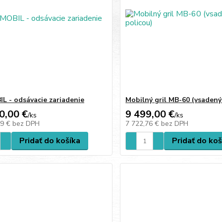
L - odsávacie zariadenie
Mobilný gril MB-60 (vsadený
0,00 €
9 499,00 €
/
ks
/
ks
49 €
bez DPH
7 722,76 €
bez DPH
Pridať do košíka
Pridať do koš