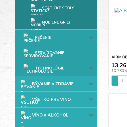
STATICKÉ STOLY
MOBILNÉ GRILY
PEČENIE
SERVÍROVANIE
AIRMOBI
13 26
TECHNOLÓGIE
10 780,
BÝVANIE a ZDRAVIE
VŠETKO PRE VÍNO
VÍNO a ALKOHOL