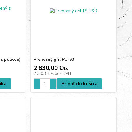
 s policou)
Prenosný gril PU-60
2 830,00 €
/
ks
2 300,81 €
bez DPH
íka
Pridať do košíka