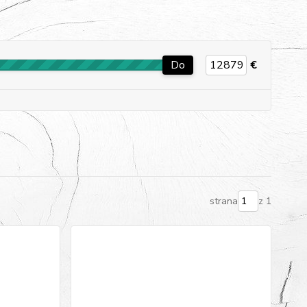
Do
€
strana
z 1