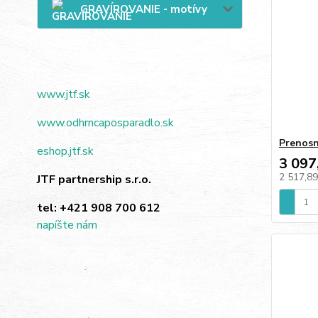
GRAVÍROVANIE - motívy
www.jtf.sk
www.odhrncaposparadlo.sk
Prenosn
eshop.jtf.sk
3 097
2 517,8
JTF partnership s.r.o.
tel:
+421 908 700 612
napíšte nám