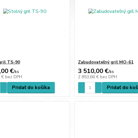
gril TS-90
Zabudovateľný gril MO-61
,00 €
3 510,00 €
/
ks
/
ks
6 €
bez DPH
2 853,66 €
bez DPH
Pridať do košíka
Pridať do koš