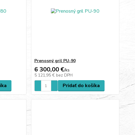
Prenosný gril PU-90
6 300,00 €
/
ks
5 121,95 €
bez DPH
íka
Pridať do košíka