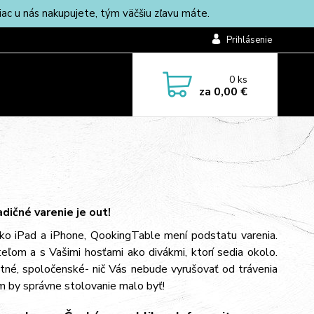
c u nás nakupujete, tým väčšiu zľavu máte.
Prihlásenie
0
ks
za
0,00 €
adičné varenie je out!
ako iPad a iPhone, QookingTable mení podstatu varenia.
teľom a s Vašimi hosťami ako divákmi, ktorí sedia okolo.
tné, spoločenské- nič Vás nebude vyrušovať od trávenia
om by správne stolovanie malo byť!