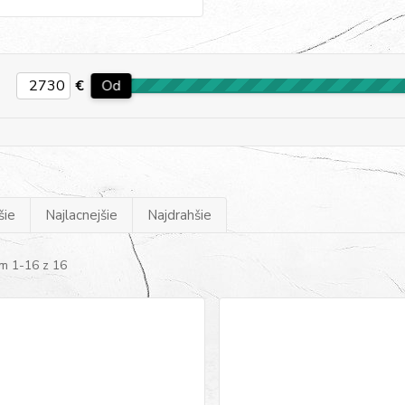
€
Od
šie
Najlacnejšie
Najdrahšie
m 1-16 z 16