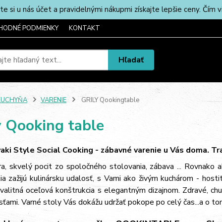
u nás účet a pravidelnými nákupmi získajte lepšie ceny. Čím via
HODNÉ PODMIENKY
KONTAKT
Hľadať
KUCHYŇA
VARENIE
GRILY Qookingtable
y Qooking table
ki Style Social Cooking - zábavné varenie u Vás doma.
Tr
a, skvelý pocit zo spoločného stolovania, zábava ... Rovnako 
ia zažijú kulinársku udalosť, s Vami ako živým kuchárom - hosti
valitná oceľová konštrukcia s elegantným dizajnom. Zdravé, chu
sťami. Varné stoly Vás dokážu udržať pokope po celý čas...a o t