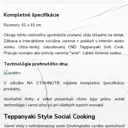
Kompletné špecifikácie
Rozmery: 61 x 45 cm
Okraje tohto stolového spotrebiča zostanú vždy chladné na dotyk.
Zábava a interaktívne sociálne varenie + jedáleň v interiéri alebo
vonku: Ultra-tenký, zabudovaný CND Teppanyaki Grill Cook.
Pracuje rovnako ako princíp varenia "wok". Ľahké čistenie vodou.
Technológia prehnutého dna:
V záložke NA STIAHNUTIE nájdete kompletnú špecifikáciu
produktu.
Ilustračné fotky a videá prezentujú rôzne typy grilov, avšak
technológia i varné zóny sú pri všetkých typoch rovnaké.
Teppanyaki Style Social Cooking
Varné stoly z nehrdzavejúcej ocele Qookingtable vyrába spoločnosť