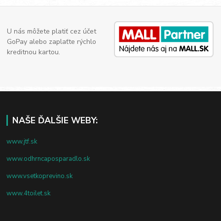
U nás môžete platiť cez účet
GoPay alebo zaplaťte rýchlo
kreditnou kartou.
NAŠE ĎALŠIE WEBY:
www.jtf.sk
www.odhrncaposparadlo.sk
www.vsetkoprevino.sk
www.4toilet.sk