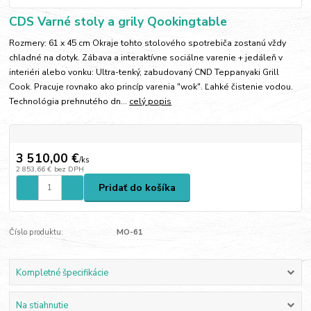
CDS Varné stoly a grily Qookingtable
Rozmery: 61 x 45 cm Okraje tohto stolového spotrebiča zostanú vždy
chladné na dotyk. Zábava a interaktívne sociálne varenie + jedáleň v
interiéri alebo vonku: Ultra-tenký, zabudovaný CND Teppanyaki Grill
Cook. Pracuje rovnako ako princíp varenia "wok". Ľahké čistenie vodou.
Technológia prehnutého dn...
celý popis
3 510,00 €
/
ks
2 853,66 €
bez DPH
Pridať do košíka
Číslo produktu:
MO-61
Kompletné špecifikácie
Na stiahnutie