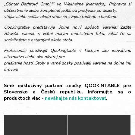
„Günter Bechtold GmbH“ vo Weilheime (Nemecko). Pripravte si
občerstvenie alebo kompletné jedlá, od predjedla po dezerty,
stojac alebo sediac okolo stola so svojou rodinou a hosťami.
Qookingtable predstavuje úplne nový spôsob varenia. Zažite
zdravšie varenie s veľmi malým množstvom tuku, zatiaľ čo sa
socializujete s ostatnými okolo stola.
Profesionáli používajú Qookingtable v kuchyni ako inovatívnu
alternatívu alebo ako nástroj pre
prilákanie hostí. Stoly a varné dosky posúvajú varenie na úplne inú
úroveň!
Sme exkluzívny partner značky QOOKINTABLE pre
Slovensko a Českú republiku. Informujte sa o
produktoch viac -
neváhajte nás kontaktovať
.