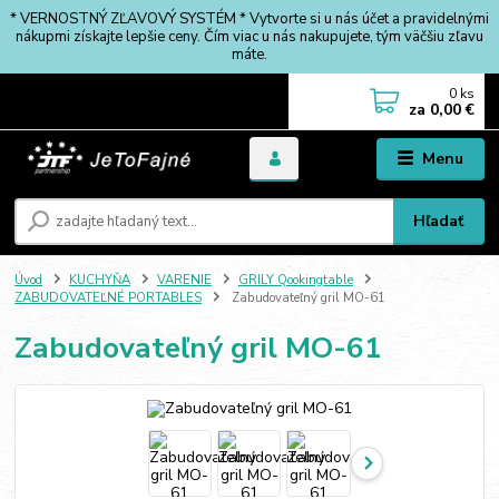
* VERNOSTNÝ ZĽAVOVÝ SYSTÉM * Vytvorte si u nás účet a pravidelnými
nákupmi získajte lepšie ceny. Čím viac u nás nakupujete, tým väčšiu zľavu
máte.
0
ks
za
0,00 €
Menu
Hľadať
Úvod
KUCHYŇA
VARENIE
GRILY Qookingtable
ZABUDOVATEĽNÉ PORTABLES
Zabudovateľný gril MO-61
Zabudovateľný gril MO-61