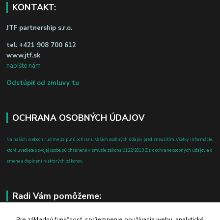
KONTAKT:
JTF partnership s.r.o.
tel:
+421 908 700 612
www.jtf.sk
napíšte nám
Odstúpiť od zmluvy tu
OCHRANA OSOBNÝCH ÚDAJOV
Na našich weboch ručíme za plnú ochranu Vašich osobných údajov pred zneužitím. Všetky informácie,
ktoré uvediete o svojej osobe, sú chránené v zmysle zákona č.122/2013 Z.z. o ochrane osobných údajov a o
zmene a doplnení niektorých zákonov.
Radi Vám pomôžeme:
+421 908 700 612
Pre základnú funkčnosť, spríjemnenie používania webu, analytické