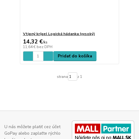
Vtipný krígel Logická hádanka (vysoký)
14,32 €
/
ks
11,64 €
bez DPH
Pridať do košíka
strana
z 1
U nás môžete platiť cez účet
GoPay alebo zaplaťte rýchlo