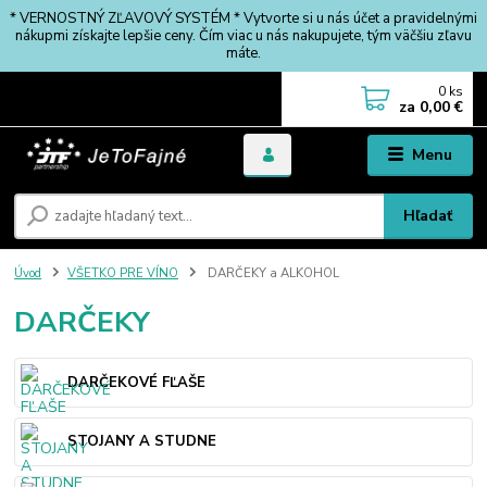
* VERNOSTNÝ ZĽAVOVÝ SYSTÉM * Vytvorte si u nás účet a pravidelnými
nákupmi získajte lepšie ceny. Čím viac u nás nakupujete, tým väčšiu zľavu
máte.
0
ks
za
0,00 €
Menu
Hľadať
Úvod
VŠETKO PRE VÍNO
DARČEKY a ALKOHOL
DARČEKY
DARČEKOVÉ FĽAŠE
STOJANY A STUDNE