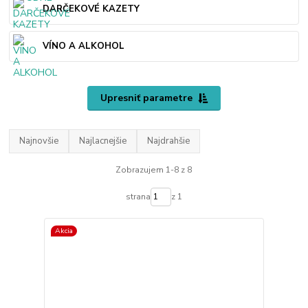
DARČEKOVÉ KAZETY
VÍNO A ALKOHOL
Upresniť parametre
Najnovšie
Najlacnejšie
Najdrahšie
Zobrazujem 1-8 z 8
strana
z 1
Akcia