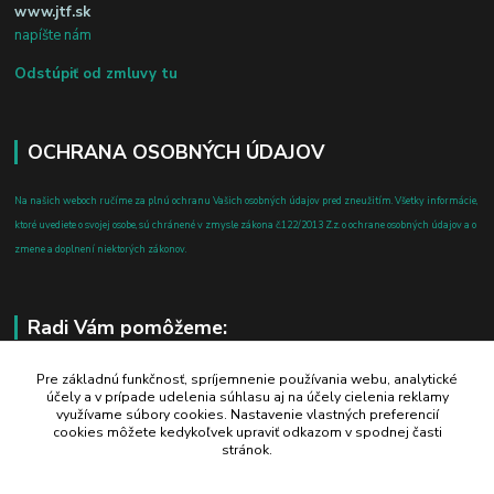
www.jtf.sk
napíšte nám
Odstúpiť od zmluvy tu
OCHRANA OSOBNÝCH ÚDAJOV
Na našich weboch ručíme za plnú ochranu Vašich osobných údajov pred zneužitím. Všetky informácie,
ktoré uvediete o svojej osobe, sú chránené v zmysle zákona č.122/2013 Z.z. o ochrane osobných údajov a o
zmene a doplnení niektorých zákonov.
Radi Vám pomôžeme:
+421 908 700 612
Pre základnú funkčnosť, spríjemnenie používania webu, analytické
účely a v prípade udelenia súhlasu aj na účely cielenia reklamy
po-pia: 8.00 - 16.00
využívame súbory cookies. Nastavenie vlastných preferencií
cookies môžete kedykoľvek upraviť odkazom v spodnej časti
business@jtf.sk
stránok.