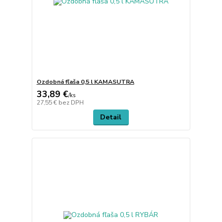
Ozdobná fľaša 0,5 l KAMASUTRA
33,89 €
/
ks
27,55 €
bez DPH
Detail