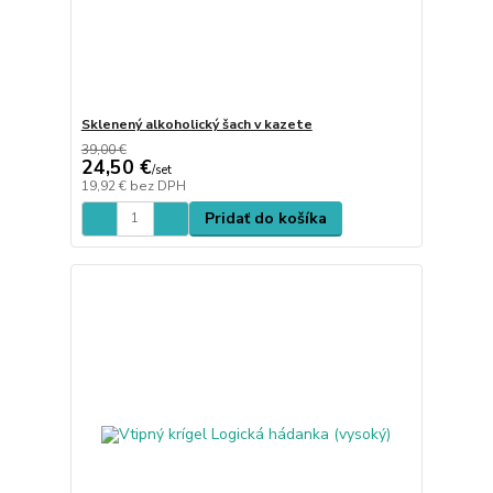
Sklenený alkoholický šach v kazete
39,00 €
24,50 €
/
set
19,92 €
bez DPH
Pridať do košíka