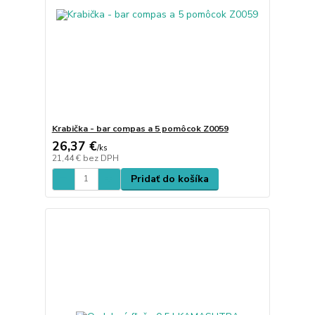
Krabička - bar compas a 5 pomôcok Z0059
26,37 €
/
ks
21,44 €
bez DPH
Pridať do košíka