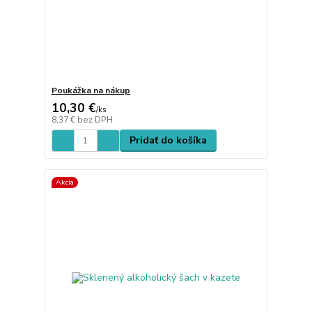
Poukážka na nákup
10,30 €
/
ks
8,37 €
bez DPH
Pridať do košíka
Akcia