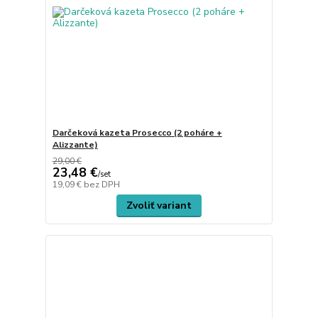
Darčeková kazeta Prosecco (2 poháre +
Alizzante)
29,00 €
23,48 €
/
set
19,09 €
bez DPH
Zvoliť variant