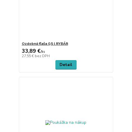
Ozdobná fľaša 0,5 l RYBÁR
33,89 €
/
ks
27,55 €
bez DPH
Detail