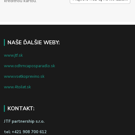
kreditnou kartou.
NAŠE ĎALŠIE WEBY:
www.jtf.sk
www.odhrncaposparadlo.sk
www.vsetkoprevino.sk
www.4toilet.sk
KONTAKT:
JTF partnership s.r.o.
tel:
+421 908 700 612