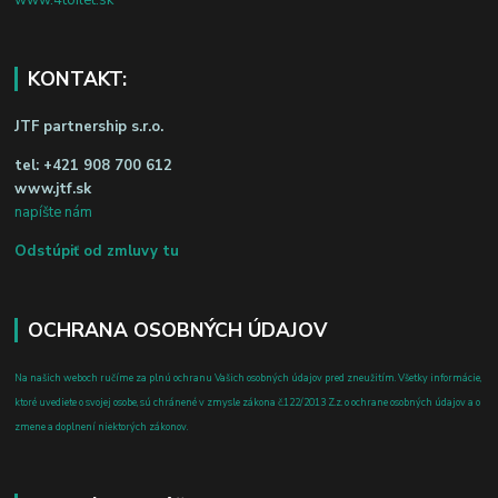
KONTAKT:
JTF partnership s.r.o.
tel:
+421 908 700 612
www.jtf.sk
napíšte nám
Odstúpiť od zmluvy tu
OCHRANA OSOBNÝCH ÚDAJOV
Na našich weboch ručíme za plnú ochranu Vašich osobných údajov pred zneužitím. Všetky informácie,
ktoré uvediete o svojej osobe, sú chránené v zmysle zákona č.122/2013 Z.z. o ochrane osobných údajov a o
zmene a doplnení niektorých zákonov.