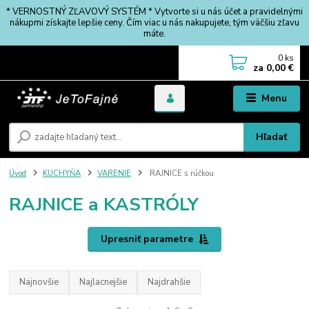
* VERNOSTNÝ ZĽAVOVÝ SYSTÉM * Vytvorte si u nás účet a pravidelnými
nákupmi získajte lepšie ceny. Čím viac u nás nakupujete, tým väčšiu zľavu
máte.
0
ks
za
0,00 €
Menu
Hľadať
Úvod
KUCHYŇA
VARENIE
RAJNICE s rúčkou
RAJNICE a KASTRÓLY
Upresniť parametre
Najnovšie
Najlacnejšie
Najdrahšie