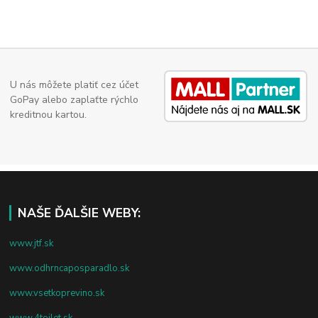
U nás môžete platiť cez účet
GoPay alebo zaplaťte rýchlo
kreditnou kartou.
NAŠE ĎALŠIE WEBY:
www.jtf.sk
www.odhrncaposparadlo.sk
www.vsetkoprevino.sk
www.4toilet.sk