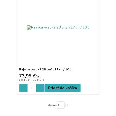
Rajnica vysoká 28 cm/ v.17 cm/ 10 l
73,95 €
/
set
60,12 €
bez DPH
Pridať do košíka
strana
z 1