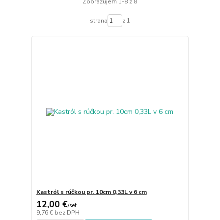
Zobrazujem 1-8 z 8
strana
z 1
Kastról s rúčkou pr. 10cm 0,33L v 6 cm
12,00 €
/
set
9,76 €
bez DPH