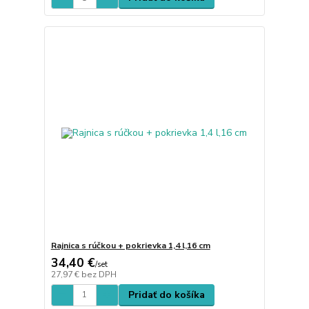
Rajnica s rúčkou + pokrievka 1,4 l,16 cm
34,40 €
/
set
27,97 €
bez DPH
Pridať do košíka