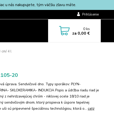
c u nás nakupujete, tým väčšiu zľavu máte.
Prihlásenie
0
ks
za
0,00 €
 cm/ 4 l
2105-20
vá úprava. Sendvičové dno. Typy sporákov: PLYN-
INA- SKLOKERAMIKA- INDUKCIA Popis a údržba riadu riad je
ný z nehrdzavejúcej chróm - niklovej ocele 18/10 riad je
ný sendvičovým dnom, ktorý prispieva k úspore tepelnej
e uši sú pripevnené špeciálnou technológiou, ktorá o...
celý