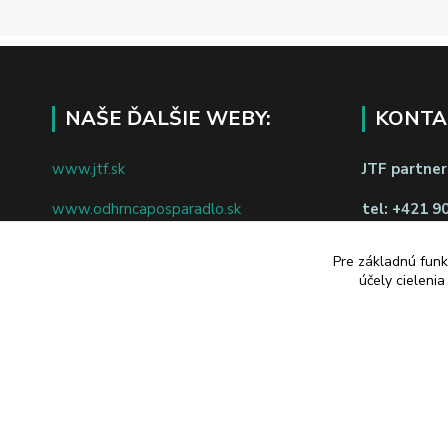
NAŠE ĎALŠIE WEBY:
KONTA
www.jtf.sk
JTF partners
www.odhrncaposparadlo.sk
tel:
+421 9
www.jtf.sk
www.vsetkoprevino.sk
napíšte nám
Pre základnú funk
účely cieleni
www.4toilet.sk
Odstúpiť o