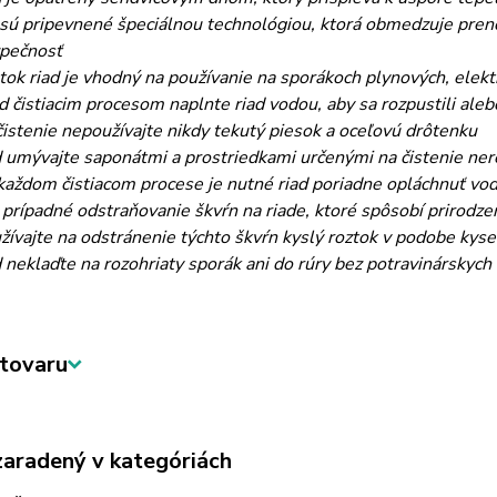
 sú pripevnené špeciálnou technológiou, ktorá obmedzuje preno
pečnosť
tok riad je vhodný na používanie na sporákoch plynových, elek
d čistiacim procesom naplnte riad vodou, aby sa rozpustili aleb
čistenie nepoužívajte nikdy tekutý piesok a oceľovú drôtenku
d umývajte saponátmi a prostriedkami určenými na čistenie ner
každom čistiacom procese je nutné riad poriadne opláchnuť vodou
 prípadné odstraňovanie škvŕn na riade, ktoré spôsobí prirodzen
žívajte na odstránenie týchto škvŕn kyslý roztok v podobe kysel
d neklaďte na rozohriaty sporák ani do rúry bez potravinárskych
tovaru
zaradený v kategóriách