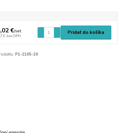
,02 €
/
set
Pridať do košíka
47 €
bez DPH
roduktu:
P1-2105-20
lnej energie