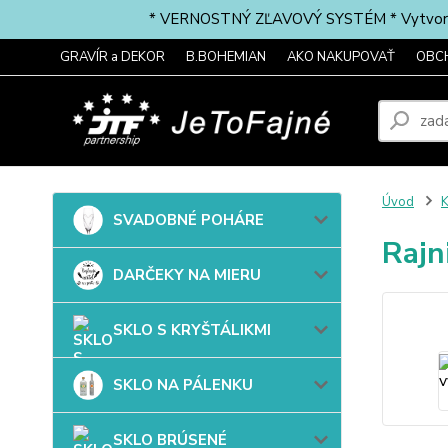
* VERNOSTNÝ ZĽAVOVÝ SYSTÉM * Vytvorte si 
GRAVÍR a DEKOR
B.BOHEMIAN
AKO NAKUPOVAŤ
OBC
Úvod
SVADOBNÉ POHÁRE
Rajn
DARČEKY NA MIERU
SKLO S KRYŠTÁLIKMI
SKLO NA PÁLENKU
SKLO BRÚSENÉ