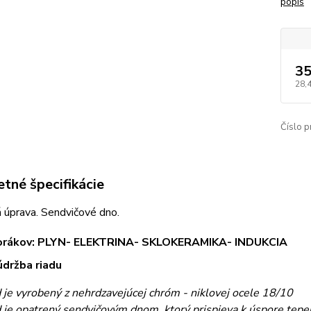
popis
35
28,
Číslo p
tné špecifikácie
 úprava. Sendvičové dno.
orákov: PLYN- ELEKTRINA- SKLOKERAMIKA- INDUKCIA
údržba riadu
d je vyrobený z nehrdzavejúcej chróm - niklovej ocele 18/10
d je opatrený sendvičovým dnom, ktorý prispieva k úspore tepe