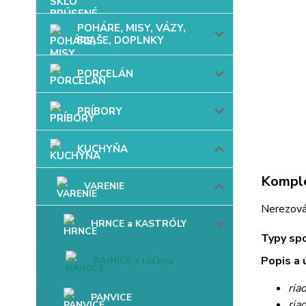
POHÁRE, MISY, VÁZY,
FĽAŠE, DOPLNKY
PORCELÁN
PRÍBORY
KUCHYŇA
Komple
VARENIE
Nerezová
HRNCE a KASTRÓLY
Typy sp
Popis a 
RAJNICE s rúčkou
ria
PANVICE
ria