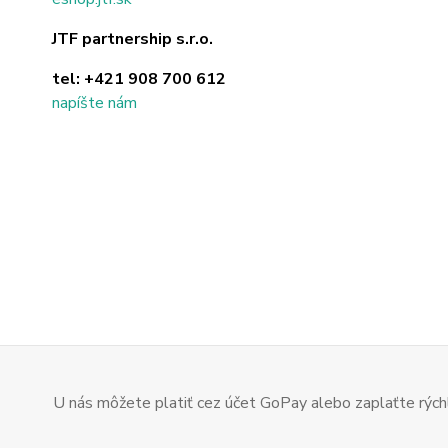
JTF partnership s.r.o.
tel:
+421 908 700 612
napíšte nám
U nás môžete platiť cez účet GoPay alebo zaplaťte rýchl