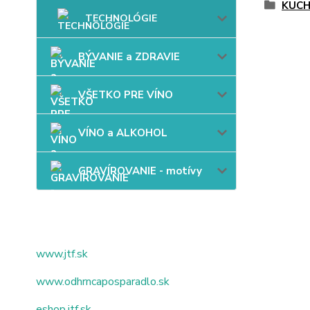
KUC
TECHNOLÓGIE
BÝVANIE a ZDRAVIE
VŠETKO PRE VÍNO
VÍNO a ALKOHOL
GRAVÍROVANIE - motívy
www.jtf.sk
www.odhrncaposparadlo.sk
eshop.jtf.sk