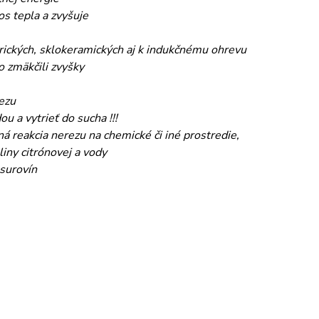
s tepla a zvyšuje
trických, sklokeramických aj k indukčnému ohrevu
o zmäkčili zvyšky
ezu
 a vytrieť do sucha !!!
á reakcia nerezu na chemické či iné prostredie,
iny citrónovej a vody
 surovín