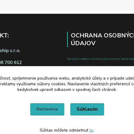
KT:
OCHRANA OSOBNÝC
ÚDAJOV
hip s.r.o.
Na našich weboch ručíme za plnú ochranu Vašich oso
08 700 612
pred zneužitím. Všetky informácie, ktoré uvediete o svoje
chránené v zmysle zákona č.122/2013 Z.z. o ochrane o
čnosť, spríjemnenie používania webu, analytické účely a v prípade udel
a o zmene a doplnení niektorých zákonov.
a reklamy využívame súbory cookies. Nastavenie vlastných preferencií 
d zmluvy tu
kedykoľvek upraviť odkazom v spodnej časti stránok.
Súhlasím
Nastavenia
Súhlas môžete odmietnuť
tu
.