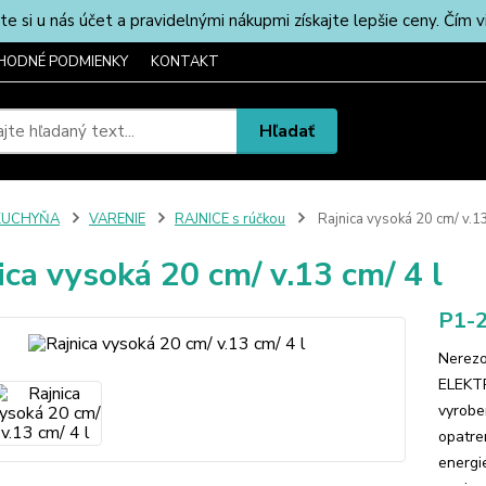
u nás účet a pravidelnými nákupmi získajte lepšie ceny. Čím via
HODNÉ PODMIENKY
KONTAKT
Hľadať
KUCHYŇA
VARENIE
RAJNICE s rúčkou
Rajnica vysoká 20 cm/ v.13
ica vysoká 20 cm/ v.13 cm/ 4 l
P1-
Nerezo
ELEKTR
vyrobe
opatre
energi