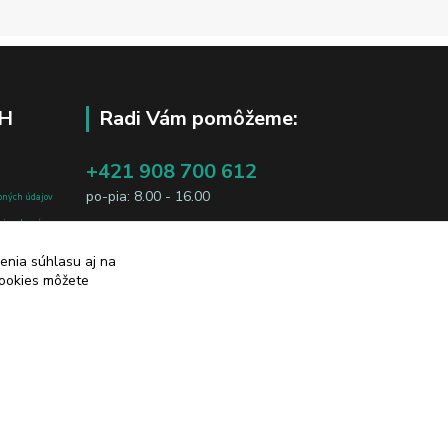
H
Radi Vám pomôžeme:
+421 908 700 612
po-pia: 8.00 - 16.00
bných údajov
j osobe, sú
business@jtf.sk
sobných údajov
enia súhlasu aj na
cookies môžete
Vytvorené na
Eshop-rychlo.sk