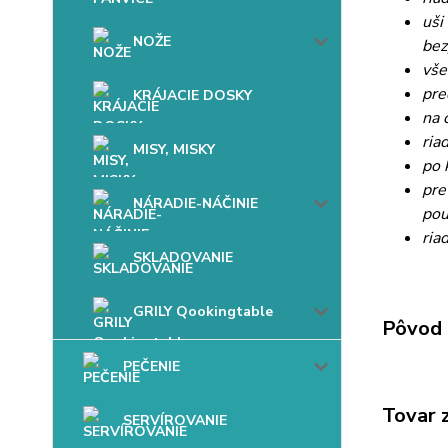
uši
NOŽE
bez
vše
pre
KRÁJACIE DOSKY
na 
ria
MISY, MISKY
po 
pre
NÁRADIE-NÁČINIE
pou
ria
SKLADOVANIE
GRILY Qookingtable
Pôvod 
PEČENIE
Tovar 
SERVÍROVANIE