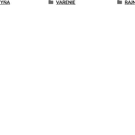
HYŇA
VARENIE
RAJN