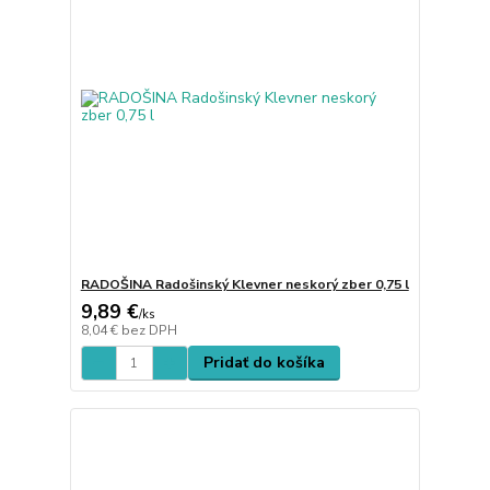
RADOŠINA Radošinský Klevner neskorý zber 0,75 l
9,89 €
/
ks
8,04 €
bez DPH
Pridať do košíka