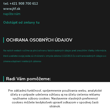
tel:
+421 908 700 612
www.jtf.sk
napíšte nám
Odstúpiť od zmluvy tu
OCHRANA OSOBNÝCH ÚDAJOV
Na našich weboch ručíme za plnú ochranu Vašich osobných údajov pred zneužitím. Všetky informácie,
ktoré uvediete o svojej osobe, sú chránené v zmysle zákona č.122/2013 Z.z. o ochrane osobných údajov a o
zmene a doplnení niektorých zákonov.
Radi Vám pomôžeme:
+421 908 700 612
Pre základnú funkčnosť, spríjemnenie používania webu, analytické
účely a v prípade udelenia súhlasu aj na účely cielenia reklamy
po-pia: 8.00 - 16.00
využívame súbory cookies. Nastavenie vlastných preferencií
cookies môžete kedykoľvek upraviť odkazom v spodnej časti
business@jtf.sk
stránok.