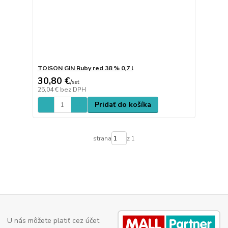
TOISON GIN Ruby red 38 % 0,7 l
30,80 €
/
set
25,04 €
bez DPH
Pridať do košíka
strana
z 1
U nás môžete platiť cez účet