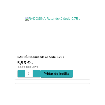
RADOŠINA Rulandské šedé 0,75 l
5,56 €
/
ks
4,52 €
bez DPH
Pridať do košíka