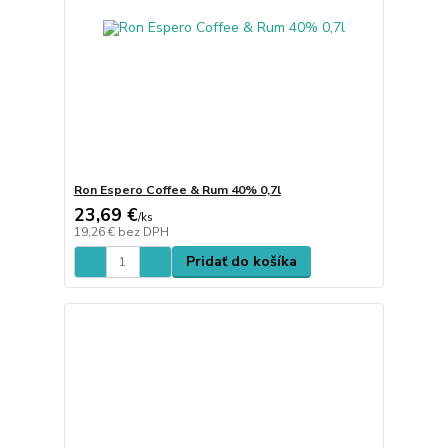
Ron Espero Coffee & Rum 40% 0,7l
23,69 €
/
ks
19,26 €
bez DPH
Pridať do košíka