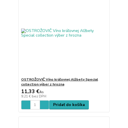
OSTROŽOVIČ Víno kráľovnej Alžbety Special
collection výber z hrozna
11,33 €
/
ks
9,21 €
bez DPH
Pridať do košíka