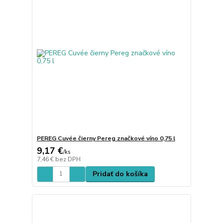
PEREG Cuvée čierny Pereg značkové víno 0,75 l
9,17 €
/
ks
7,46 €
bez DPH
Pridať do košíka