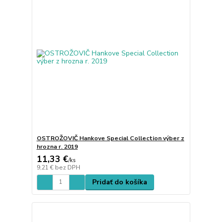
OSTROŽOVIČ Hankove Special Collection výber z
hrozna r. 2019
11,33 €
/
ks
9,21 €
bez DPH
Pridať do košíka