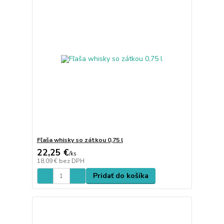
Fľaša whisky so zátkou 0,75 l
22,25 €
/
ks
18,09 €
bez DPH
Pridať do košíka