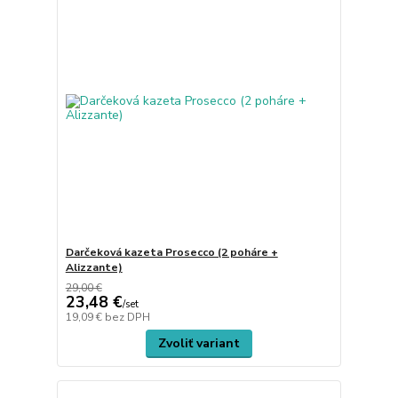
Darčeková kazeta Prosecco (2 poháre +
Alizzante)
29,00 €
23,48 €
/
set
19,09 €
bez DPH
Zvoliť variant