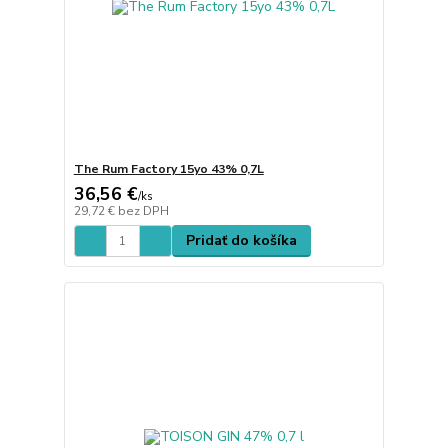
The Rum Factory 15yo 43% 0,7L
36,56 €
/
ks
29,72 €
bez DPH
Pridať do košíka