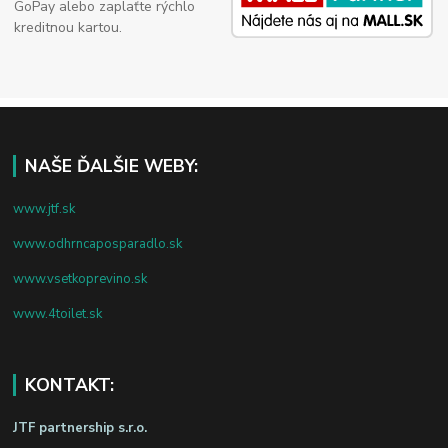
GoPay alebo zaplaťte rýchlo
kreditnou kartou.
NAŠE ĎALŠIE WEBY:
www.jtf.sk
www.odhrncaposparadlo.sk
www.vsetkoprevino.sk
www.4toilet.sk
KONTAKT:
JTF partnership s.r.o.