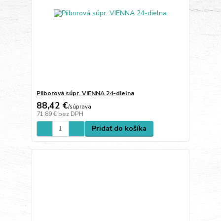
Píiborová súpr. VIENNA 24-dielna
88,42 €
/
súprava
71,89 €
bez DPH
Pridať do košíka