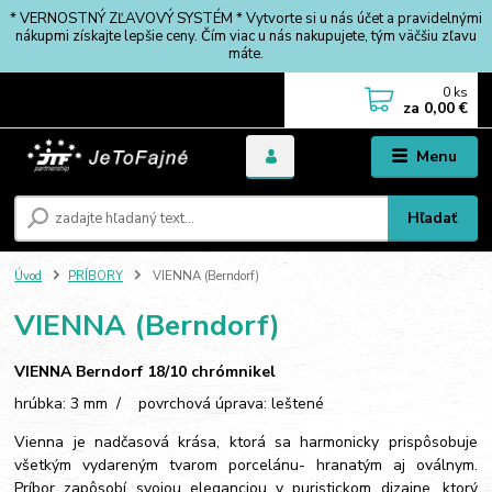
* VERNOSTNÝ ZĽAVOVÝ SYSTÉM * Vytvorte si u nás účet a pravidelnými
nákupmi získajte lepšie ceny. Čím viac u nás nakupujete, tým väčšiu zľavu
máte.
0
ks
za
0,00 €
Menu
Hľadať
Úvod
PRÍBORY
VIENNA (Berndorf)
VIENNA (Berndorf)
VIENNA Berndorf 18/10 chrómnikel
hrúbka: 3 mm / povrchová úprava: leštené
Vienna je nadčasová krása, ktorá sa harmonicky prispôsobuje
všetkým vydareným tvarom porcelánu- hranatým aj oválnym.
Príbor zapôsobí svojou eleganciou v puristickom dizajne, ktorý