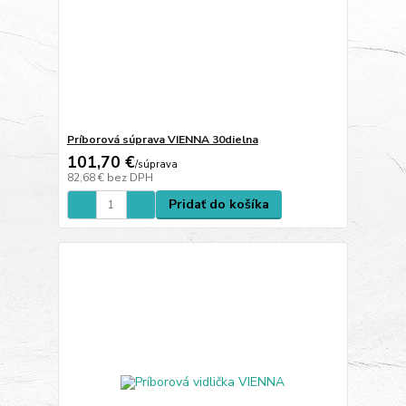
Príborová súprava VIENNA 30dielna
101,70 €
/
súprava
82,68 €
bez DPH
Pridať do košíka