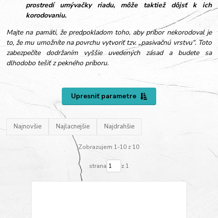
prostredí umývačky riadu, môže taktiež dôjsť k ich
korodovaniu.
Majte na pamäti, že predpokladom toho, aby príbor nekorodoval je
to, že mu umožníte na povrchu vytvoriť tzv. „pasivačnú vrstvu“. Toto
zabezpečíte dodržaním vyššie uvedených zásad a budete sa
dlhodobo tešiť z pekného príboru.
Upresniť parametre
Najnovšie
Najlacnejšie
Najdrahšie
Zobrazujem 1-10 z 10
strana
z 1