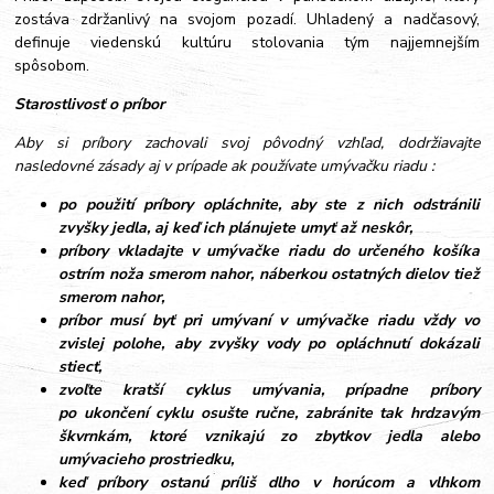
zostáva zdržanlivý na svojom pozadí. Uhladený a nadčasový,
definuje viedenskú kultúru stolovania tým najjemnejším
spôsobom.
Starostlivosť o príbor
Aby si príbory zachovali svoj pôvodný vzhľad, dodržiavajte
nasledovné zásady aj v prípade ak používate umývačku riadu :
po použití príbory opláchnite, aby ste z nich odstránili
zvyšky jedla, aj keď ich plánujete umyť až neskôr,
príbory vkladajte v umývačke riadu do určeného košíka
ostrím noža smerom nahor, náberkou ostatných dielov tiež
smerom nahor,
príbor musí byť pri umývaní v umývačke riadu vždy vo
zvislej polohe, aby zvyšky vody po opláchnutí dokázali
stiecť,
zvoľte kratší cyklus umývania, prípadne príbory
po ukončení cyklu osušte ručne, zabránite tak hrdzavým
škvrnkám, ktoré vznikajú zo zbytkov jedla alebo
umývacieho prostriedku,
keď príbory ostanú príliš dlho v horúcom a vlhkom