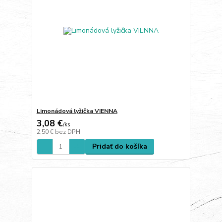
Limonádová lyžička VIENNA
3,08 €
/
ks
2,50 €
bez DPH
Pridať do košíka