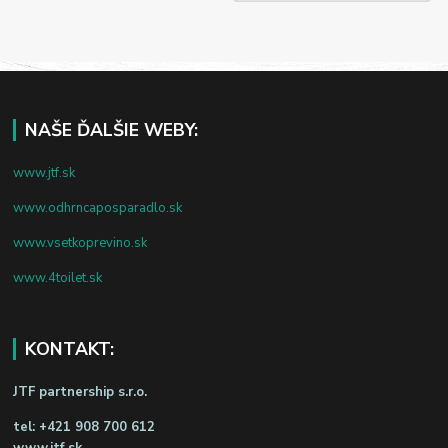
NAŠE ĎALŠIE WEBY:
www.jtf.sk
www.odhrncaposparadlo.sk
www.vsetkoprevino.sk
www.4toilet.sk
KONTAKT:
JTF partnership s.r.o.
tel:
+421 908 700 612
www.jtf.sk