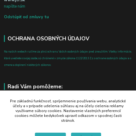
napíšte nám
Odstúpiť od zmluvy tu
OCHRANA OSOBNÝCH ÚDAJOV
Na našich weboch ručíme za plnú ochranu Vašich osobných údajov pred zneužitím. Všetky informácie,
ktoré uvediete o svojej osobe, sú chránené v zmysle zákona č.122/2013 Z.z. o ochrane osobných údajov a o
zmene a doplnení niektorých zákonov.
Radi Vám pomôžeme:
+421 908 700 612
Pre základnú funkčnosť, spríjemnenie používania webu, analytické
účely a v prípade udelenia súhlasu aj na účely cielenia reklamy
po-pia: 8.00 - 16.00
využívame súbory cookies. Nastavenie vlastných preferencií
cookies môžete kedykoľvek upraviť odkazom v spodnej časti
business@jtf.sk
stránok.