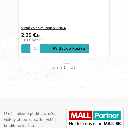
Vidlička na múčnik VIENNA
2,25 €
/
ks
1,83 €
bez DPH
Pridať do košíka
strana
z 1
U nás môžete platiť cez účet
GoPay alebo zaplaťte rýchlo
kreditnou kartou.