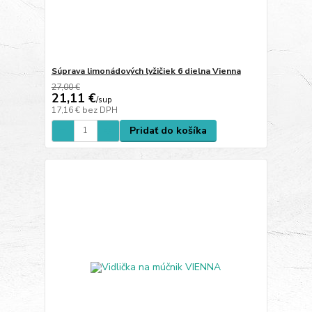
Súprava limonádových lyžičiek 6 dielna Vienna
27,00 €
21,11 €
/
sup
17,16 €
bez DPH
Pridať do košíka