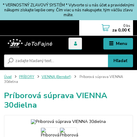
* VERNOSTNÝ ZĽAVOVÝ SYSTÉM * Vytvorte si u nás účet a pravidelnými
nákupmi získajte lepšie ceny. Čím viac u nás nakupujete, tým väčšiu zľavu
máte.
0
ks
za
0,00 €
Menu
Hľadať
Úvod
PRÍBORY
VIENNA (Berndorf)
Príborová súprava VIENNA
30dielna
Príborová súprava VIENNA
30dielna