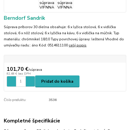
Berndorf Sandrik
Súprava príborov 30 dielna obsahuje: 6 x lyžica stolová, 6 x vidlička
stolová, 6 x nôž stolový, 6 x lyžička na kávu, 6 x vidlička na múčnik. Typ
materiálu: chrómnikel 18/10 Typy povrchovej úpravy: leštená Vhodné do
umývačky riadu:: áno Kód: 0514611100
celý popis
101,70 €
/
súprava
82,68 €
bez DPH
Pridať do košíka
Číslo produktu:
3536
Kompletné špecifikácie