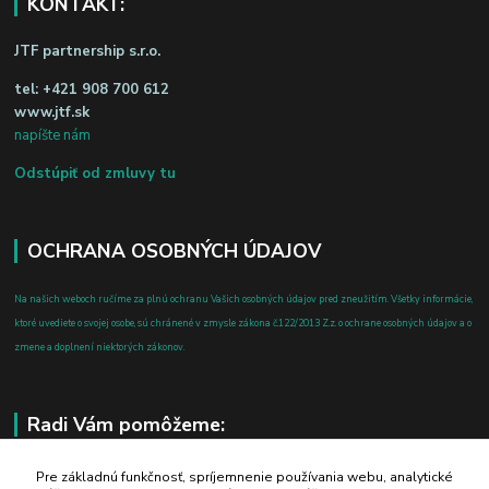
KONTAKT:
JTF partnership s.r.o.
tel:
+421 908 700 612
www.jtf.sk
napíšte nám
Odstúpiť od zmluvy tu
OCHRANA OSOBNÝCH ÚDAJOV
Na našich weboch ručíme za plnú ochranu Vašich osobných údajov pred zneužitím. Všetky informácie,
ktoré uvediete o svojej osobe, sú chránené v zmysle zákona č.122/2013 Z.z. o ochrane osobných údajov a o
zmene a doplnení niektorých zákonov.
Radi Vám pomôžeme:
+421 908 700 612
Pre základnú funkčnosť, spríjemnenie používania webu, analytické