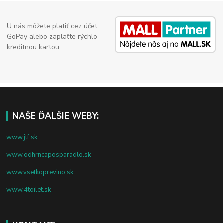
U nás môžete platiť cez účet
GoPay alebo zaplaťte rýchlo
kreditnou kartou.
NAŠE ĎALŠIE WEBY:
www.jtf.sk
www.odhrncaposparadlo.sk
www.vsetkoprevino.sk
www.4toilet.sk