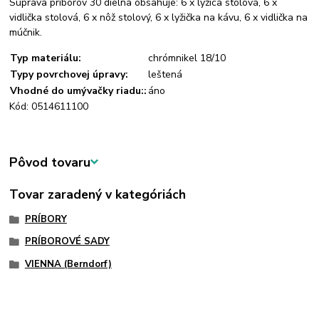
Súprava príborov 30 dielna obsahuje: 6 x lyžica stolová, 6 x
vidlička stolová, 6 x nôž stolový, 6 x lyžička na kávu, 6 x vidlička na
múčnik.
Typ materiálu:
chrómnikel 18/10
Typy povrchovej úpravy:
leštená
Vhodné do umývačky riadu::
áno
Kód: 0514611100
Pôvod tovaru
Tovar zaradený v kategóriách
PRÍBORY
PRÍBOROVÉ SADY
VIENNA (Berndorf)