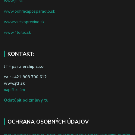
www.jtf.sk
www.odhrncaposparadlo.sk
www.vsetkoprevino.sk
www.4toilet.sk
KONTAKT:
JTF partnership s.r.o.
tel:
+421 908 700 612
www.jtf.sk
napíšte nám
Odstúpiť od zmluvy tu
OCHRANA OSOBNÝCH ÚDAJOV