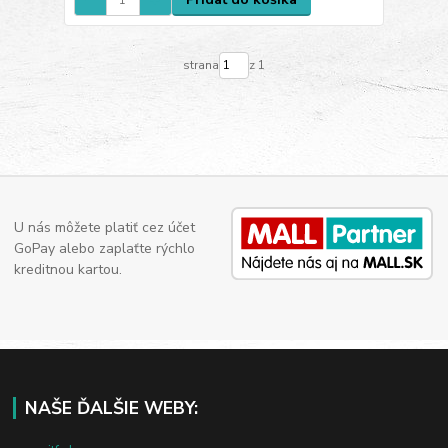
strana
z 1
U nás môžete platiť cez účet
GoPay alebo zaplaťte rýchlo
kreditnou kartou.
NAŠE ĎALŠIE WEBY: