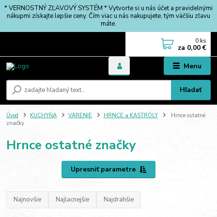
* VERNOSTNÝ ZĽAVOVÝ SYSTÉM * Vytvorte si u nás účet a pravidelnými
nákupmi získajte lepšie ceny. Čím viac u nás nakupujete, tým väčšiu zľavu
máte.
0
ks
za
0,00 €
Menu
Hľadať
Úvod
KUCHYŇA
VARENIE
HRNCE a KASTRÓLY
Hrnce ostatné
značky
Hrnce ostatné značky
Upresniť parametre
Najnovšie
Najlacnejšie
Najdrahšie