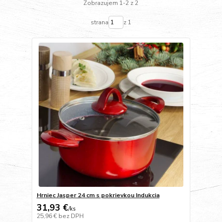
Zobrazujem 1-2 z 2
strana
z 1
Hrniec Jasper 24 cm s pokrievkou Indukcia
31,93 €
/
ks
25,96 €
bez DPH