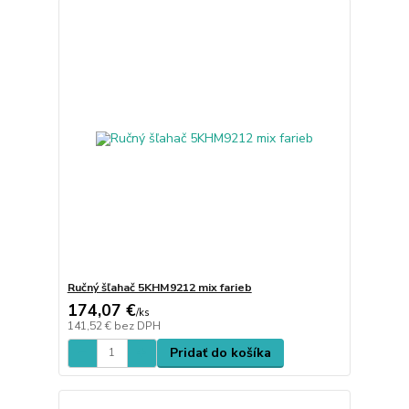
Ručný šľahač 5KHM9212 mix farieb
174,07 €
/
ks
141,52 €
bez DPH
Pridať do košíka