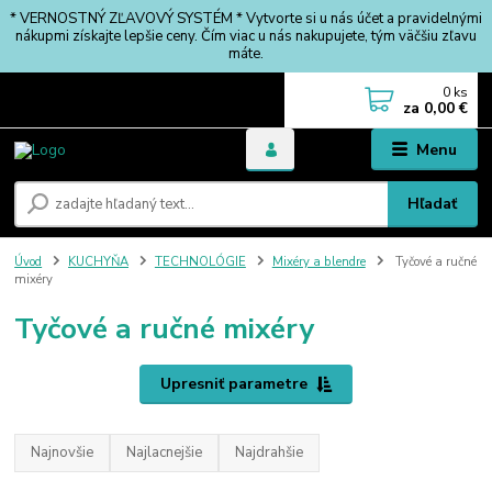
* VERNOSTNÝ ZĽAVOVÝ SYSTÉM * Vytvorte si u nás účet a pravidelnými
nákupmi získajte lepšie ceny. Čím viac u nás nakupujete, tým väčšiu zľavu
máte.
0
ks
za
0,00 €
Menu
Hľadať
Úvod
KUCHYŇA
TECHNOLÓGIE
Mixéry a blendre
Tyčové a ručné
mixéry
Tyčové a ručné mixéry
Upresniť parametre
Najnovšie
Najlacnejšie
Najdrahšie