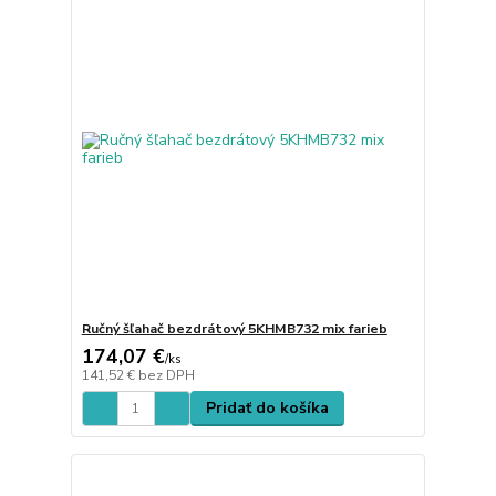
Ručný šľahač bezdrátový 5KHMB732 mix farieb
174,07 €
/
ks
141,52 €
bez DPH
Pridať do košíka