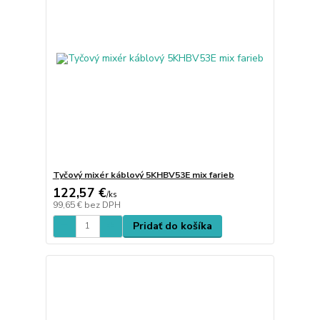
Tyčový mixér káblový 5KHBV53E mix farieb
122,57 €
/
ks
99,65 €
bez DPH
Pridať do košíka