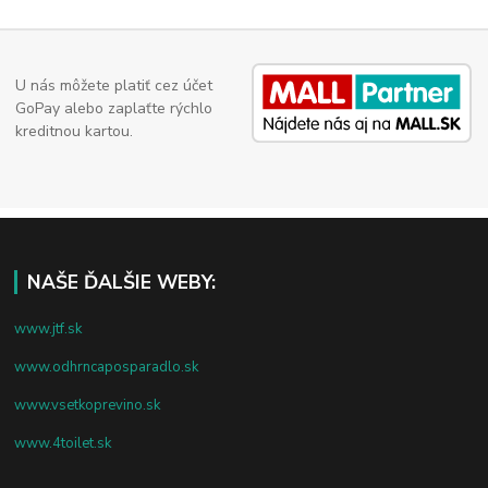
U nás môžete platiť cez účet
GoPay alebo zaplaťte rýchlo
kreditnou kartou.
NAŠE ĎALŠIE WEBY:
www.jtf.sk
www.odhrncaposparadlo.sk
www.vsetkoprevino.sk
www.4toilet.sk