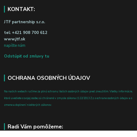
KONTAKT:
JTF partnership s.r.o.
tel:
+421 908 700 612
www.jtf.sk
napíšte nám
Odstúpiť od zmluvy tu
OCHRANA OSOBNÝCH ÚDAJOV
Na našich weboch ručíme za plnú ochranu Vašich osobných údajov pred zneužitím. Všetky informácie,
ktoré uvediete o svojej osobe, sú chránené v zmysle zákona č.122/2013 Z.z. o ochrane osobných údajov a o
zmene a doplnení niektorých zákonov.
Radi Vám pomôžeme: