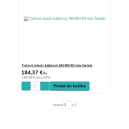
Tyčový mixér káblový 5KHBV83 mix farieb
184,37 €
/
ks
149,89 €
bez DPH
Pridať do košíka
strana
z 1