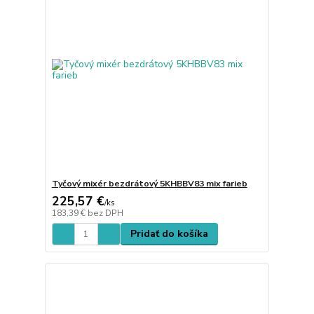
Tyčový mixér bezdrátový 5KHBBV83 mix farieb
225,57 €
/
ks
183,39 €
bez DPH
Pridať do košíka