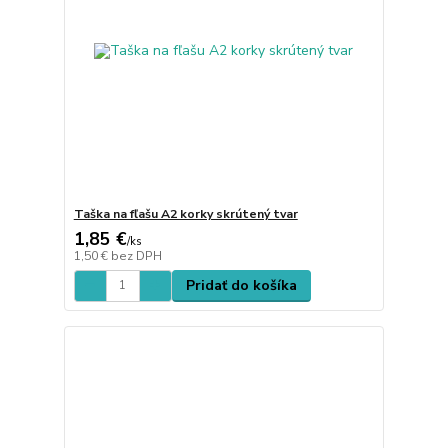
Taška na fľašu A2 korky skrútený tvar
1,85 €
/
ks
1,50 €
bez DPH
Pridať do košíka