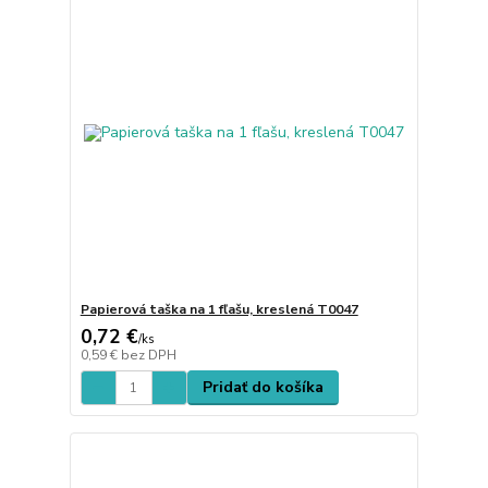
Papierová taška na 1 fľašu, kreslená T0047
0,72 €
/
ks
0,59 €
bez DPH
Pridať do košíka