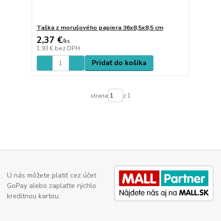
Taška z morušového papiera 36x8,5x8,5 cm
2,37 €
/
ks
1,93 €
bez DPH
Pridať do košíka
strana
z 1
U nás môžete platiť cez účet
GoPay alebo zaplaťte rýchlo
kreditnou kartou.