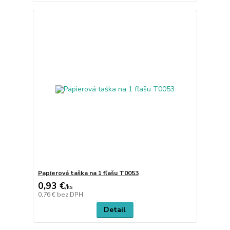
Papierová taška na 1 fľašu T0053
0,93 €
/
ks
0,76 €
bez DPH
Detail