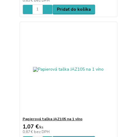
0,65 €
bez DPH
Pridať do košíka
Papierová taška JAZ105 na 1 víno
1,07 €
/
ks
0,87 €
bez DPH