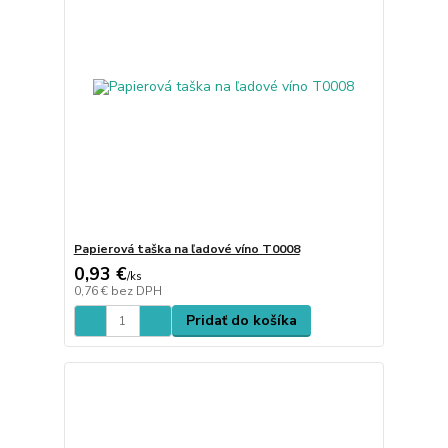
Papierová taška na ľadové víno T0008
0,93 €
/
ks
0,76 €
bez DPH
Pridať do košíka