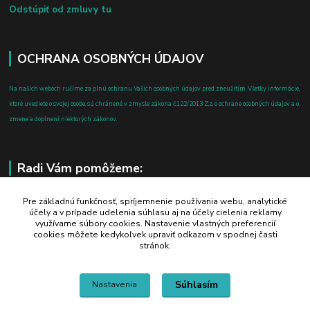
Odstúpiť od zmluvy tu
OCHRANA OSOBNÝCH ÚDAJOV
Na našich weboch ručíme za plnú ochranu Vašich osobných údajov pred zneužitím. Všetky informácie,
ktoré uvediete o svojej osobe, sú chránené v zmysle zákona č.122/2013 Z.z. o ochrane osobných údajov a o
zmene a doplnení niektorých zákonov.
Radi Vám pomôžeme:
+421 908 700 612
Pre základnú funkčnosť, spríjemnenie používania webu, analytické
účely a v prípade udelenia súhlasu aj na účely cielenia reklamy
po-pia: 8.00 - 16.00
využívame súbory cookies. Nastavenie vlastných preferencií
cookies môžete kedykoľvek upraviť odkazom v spodnej časti
business@jtf.sk
stránok.
Súhlasím
Nastavenia