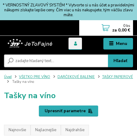
* VERNOSTNÝ ZĽAVOVÝ SYSTÉM * Vytvorte si u nás účet a pravidelnými
nákupmi získajte lepšie ceny. Čím viac u nás nakupujete, tým väčšiu zľavu
máte.
0
ks
za
0,00 €
Menu
Hľadať
Úvod
VŠETKO PRE VÍNO
DARČEKOVÉ BALENIE
TAŠKY PAPIEROVÉ
Tašky na víno
Tašky na víno
Upresniť parametre
Najnovšie
Najlacnejšie
Najdrahšie