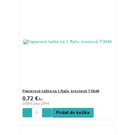
Papierová taška na 1 fľašu, kreslená T0046
0,72 €
/
ks
0,59 €
bez DPH
Pridať do košíka