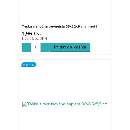
Taška vianočná pevnejšia 35x12x9 cm hnedá
1,96 €
/
ks
1,59 €
bez DPH
Pridať do košíka
Novinka