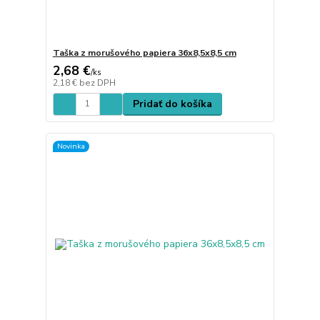
Taška z morušového papiera 36x8,5x8,5 cm
2,68 €
/
ks
2,18 €
bez DPH
Pridať do košíka
Novinka