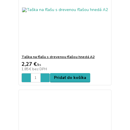
Taška na fľašu s drevenou fľašou hnedá A2
2,27 €
/
ks
1,85 €
bez DPH
Pridať do košíka