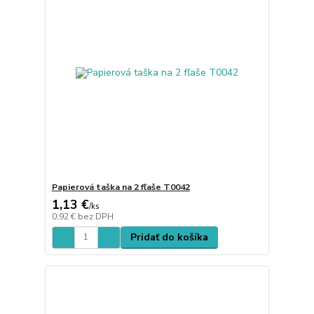
Papierová taška na 2 fľaše T0042
1,13 €
/
ks
0,92 €
bez DPH
Pridať do košíka