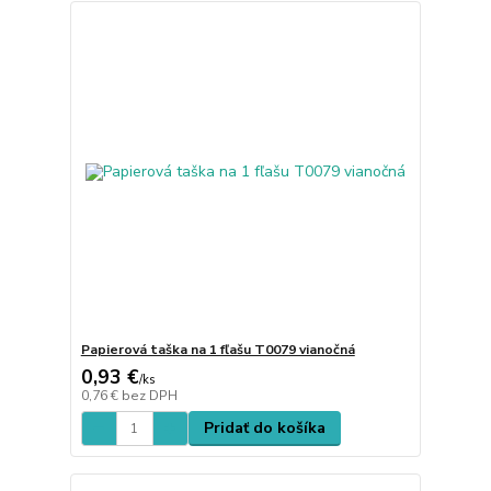
Papierová taška na 1 fľašu T0079 vianočná
0,93 €
/
ks
0,76 €
bez DPH
Pridať do košíka