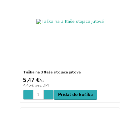
Taška na 3 fľaše stojaca jutová
5,47 €
/
ks
4,45 €
bez DPH
Pridať do košíka