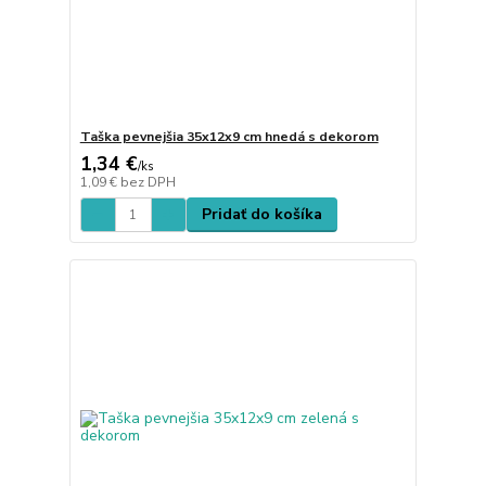
Taška pevnejšia 35x12x9 cm hnedá s dekorom
1,34 €
/
ks
1,09 €
bez DPH
Pridať do košíka