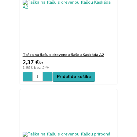
Taška na fľašu s drevenou fľašou Kaskáda A2
2,37 €
/
ks
1,93 €
bez DPH
Pridať do košíka