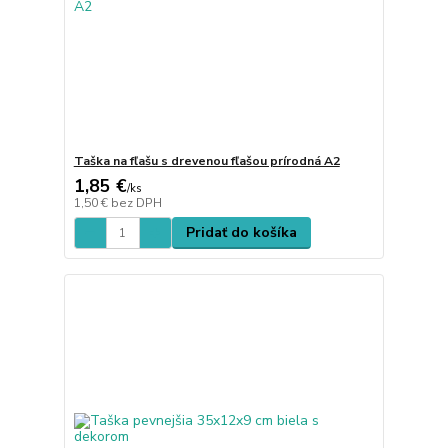
Taška na fľašu s drevenou fľašou prírodná A2
1,85 €
/
ks
1,50 €
bez DPH
Pridať do košíka