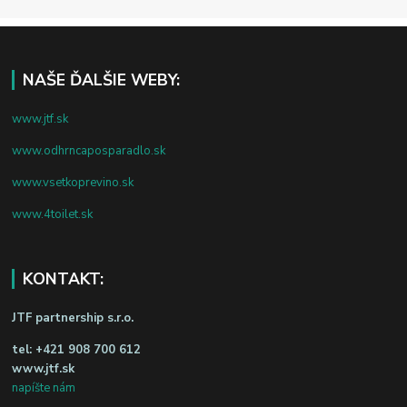
NAŠE ĎALŠIE WEBY:
www.jtf.sk
www.odhrncaposparadlo.sk
www.vsetkoprevino.sk
www.4toilet.sk
KONTAKT:
JTF partnership s.r.o.
tel:
+421 908 700 612
www.jtf.sk
napíšte nám