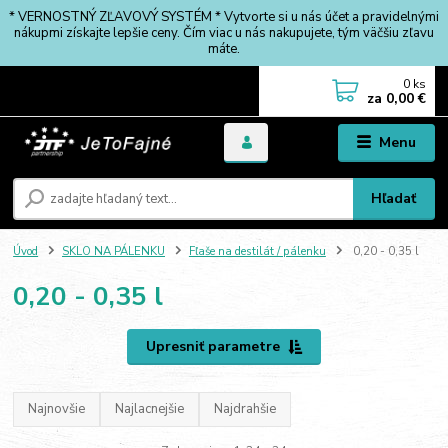
* VERNOSTNÝ ZĽAVOVÝ SYSTÉM * Vytvorte si u nás účet a pravidelnými
nákupmi získajte lepšie ceny. Čím viac u nás nakupujete, tým väčšiu zľavu
máte.
0
ks
za
0,00 €
Menu
Hľadať
Úvod
SKLO NA PÁLENKU
Fľaše na destilát / pálenku
0,20 - 0,35 l
0,20 - 0,35 l
Upresniť parametre
Najnovšie
Najlacnejšie
Najdrahšie