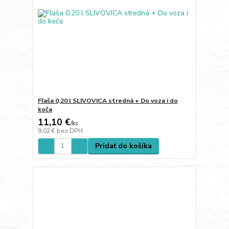
Fľaša 0,20 l SLIVOVICA stredná + Do voza i do
koča
11,10 €
/
ks
9,02 €
bez DPH
Pridať do košíka