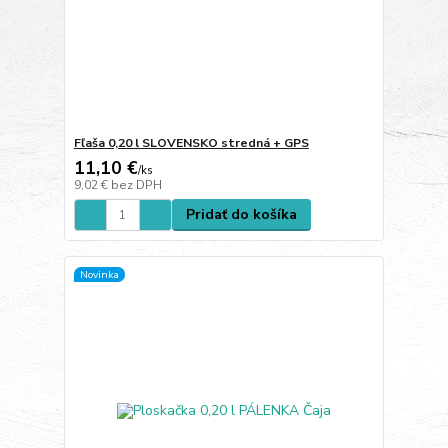
Fľaša 0,20 l SLOVENSKO stredná + GPS
11,10 €
/
ks
9,02 €
bez DPH
Pridať do košíka
Novinka