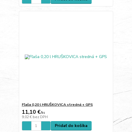
Fľaša 0,20 l HRUŠKOVICA stredná + GPS
11,10 €
/
ks
9,02 €
bez DPH
Pridať do košíka