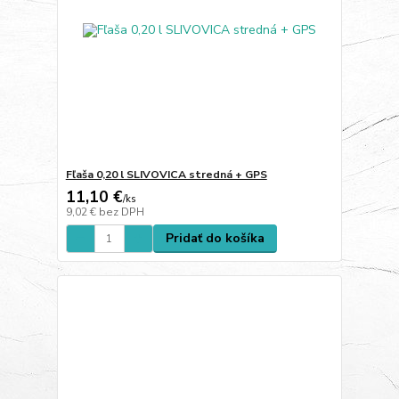
Fľaša 0,20 l SLIVOVICA stredná + GPS
11,10 €
/
ks
9,02 €
bez DPH
Pridať do košíka