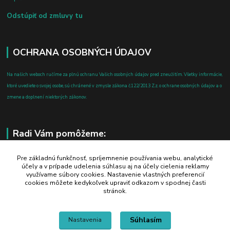
Odstúpiť od zmluvy tu
OCHRANA OSOBNÝCH ÚDAJOV
Na našich weboch ručíme za plnú ochranu Vašich osobných údajov pred zneužitím. Všetky informácie,
ktoré uvediete o svojej osobe, sú chránené v zmysle zákona č.122/2013 Z.z. o ochrane osobných údajov a o
zmene a doplnení niektorých zákonov.
Radi Vám pomôžeme:
+421 908 700 612
Pre základnú funkčnosť, spríjemnenie používania webu, analytické
účely a v prípade udelenia súhlasu aj na účely cielenia reklamy
po-pia: 8.00 - 16.00
využívame súbory cookies. Nastavenie vlastných preferencií
cookies môžete kedykoľvek upraviť odkazom v spodnej časti
business@jtf.sk
stránok.
Súhlasím
Nastavenia