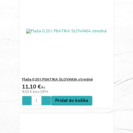
Fľaša 0,20 l PIJATIKA SLOVAKIA stredná
11,10 €
/
ks
9,02 €
bez DPH
Pridať do košíka