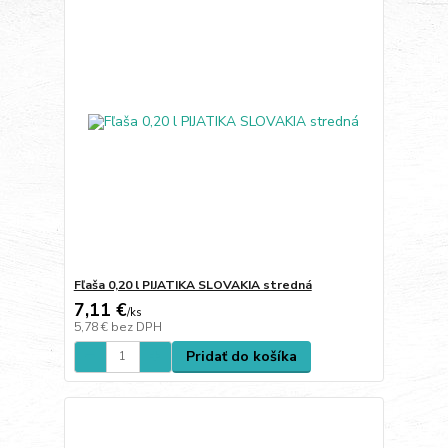
Fľaša 0,20 l PIJATIKA SLOVAKIA stredná
7,11 €
/
ks
5,78 €
bez DPH
Pridať do košíka