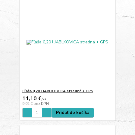
Fľaša 0,20 l JABLKOVICA stredná + GPS
11,10 €
/
ks
9,02 €
bez DPH
Pridať do košíka