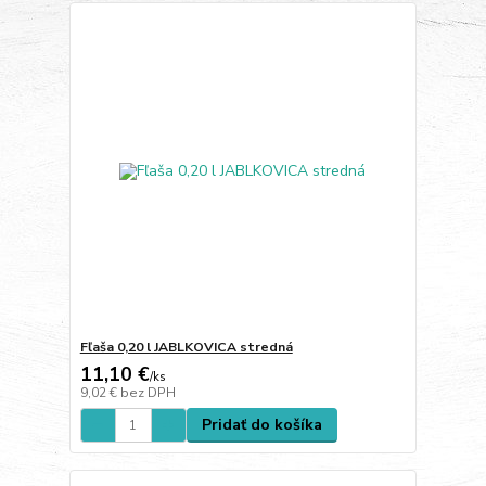
Fľaša 0,20 l JABLKOVICA stredná
11,10 €
/
ks
9,02 €
bez DPH
Pridať do košíka