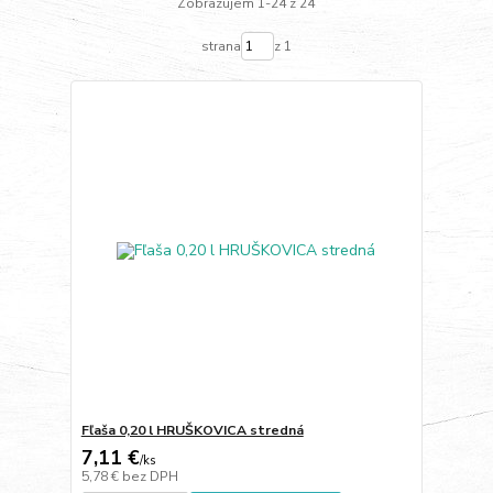
Zobrazujem 1-24 z 24
strana
z 1
Fľaša 0,20 l HRUŠKOVICA stredná
7,11 €
/
ks
5,78 €
bez DPH