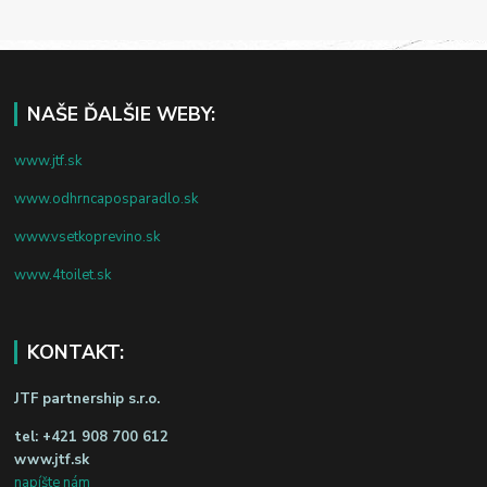
NAŠE ĎALŠIE WEBY:
www.jtf.sk
www.odhrncaposparadlo.sk
www.vsetkoprevino.sk
www.4toilet.sk
KONTAKT:
JTF partnership s.r.o.
tel:
+421 908 700 612
www.jtf.sk
napíšte nám