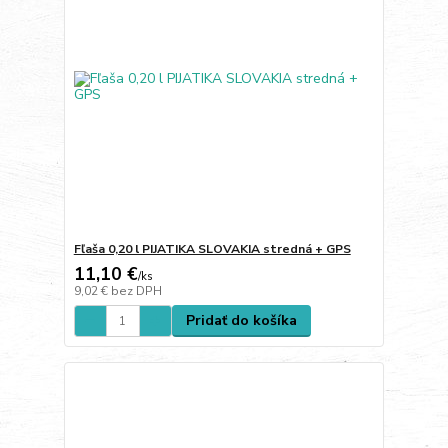
Fľaša 0,20 l PIJATIKA SLOVAKIA stredná + GPS
11,10 €
/
ks
9,02 €
bez DPH
Pridať do košíka