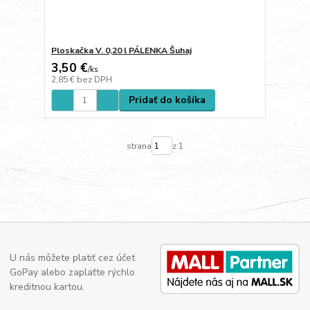
Ploskačka V. 0,20 l PÁLENKA Šuhaj
3,50 €
/
ks
2,85 €
bez DPH
Pridať do košíka
strana
z 1
U nás môžete platiť cez účet
GoPay alebo zaplaťte rýchlo
kreditnou kartou.