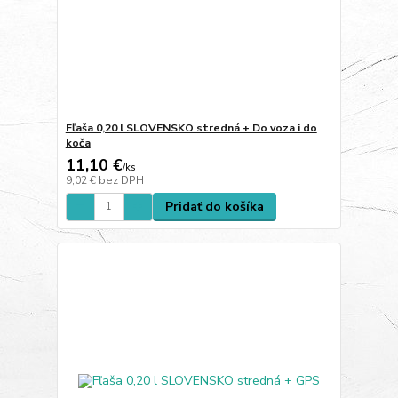
Fľaša 0,20 l SLOVENSKO stredná + Do voza i do
koča
11,10 €
/
ks
9,02 €
bez DPH
Pridať do košíka