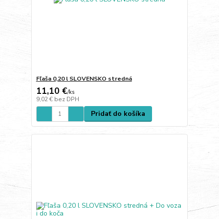
Fľaša 0,20 l SLOVENSKO stredná
11,10 €
/
ks
9,02 €
bez DPH
Pridať do košíka