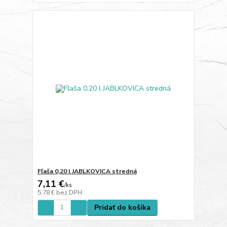
Fľaša 0,20 l JABLKOVICA stredná
7,11 €
/
ks
5,78 €
bez DPH
Pridať do košíka