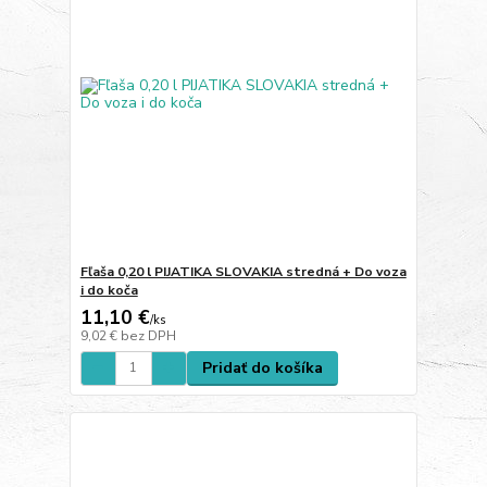
Fľaša 0,20 l PIJATIKA SLOVAKIA stredná + Do voza
i do koča
11,10 €
/
ks
9,02 €
bez DPH
Pridať do košíka