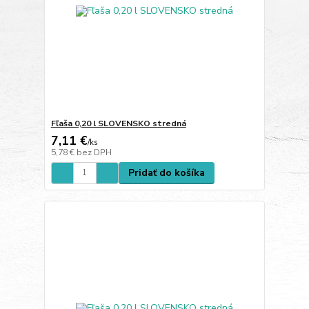
Fľaša 0,20 l SLOVENSKO stredná
7,11 €
/
ks
5,78 €
bez DPH
Pridať do košíka