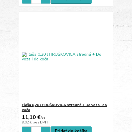
Fľaša 0,20 l HRUŠKOVICA stredná + Do voza i do
koča
11,10 €
/
ks
9,02 €
bez DPH
Pridať do košíka