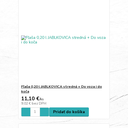
Fľaša 0,20 l JABLKOVICA stredná + Do voza i do
koča
11,10 €
/
ks
9,02 €
bez DPH
Pridať do košíka