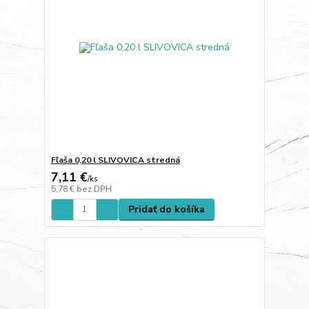
Fľaša 0,20 l SLIVOVICA stredná
7,11 €
/
ks
5,78 €
bez DPH
Pridať do košíka