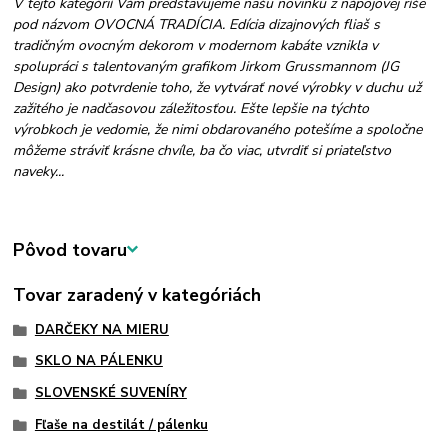
V tejto kategórií Vám predstavujeme našu novinku z nápojovej ríše
pod názvom OVOCNÁ TRADÍCIA. Edícia dizajnových fliaš s
tradičným ovocným dekorom v modernom kabáte vznikla v
spolupráci s talentovaným grafikom Jirkom Grussmannom (JG
Design) ako potvrdenie toho, že vytvárať nové výrobky v duchu už
zažitého je nadčasovou záležitosťou. Ešte lepšie na týchto
výrobkoch je vedomie, že nimi obdarovaného potešíme a spoločne
môžeme stráviť krásne chvíle, ba čo viac, utvrdiť si priateľstvo
naveky...
Pôvod tovaru
Tovar zaradený v kategóriách
DARČEKY NA MIERU
SKLO NA PÁLENKU
SLOVENSKÉ SUVENÍRY
Fľaše na destilát / pálenku