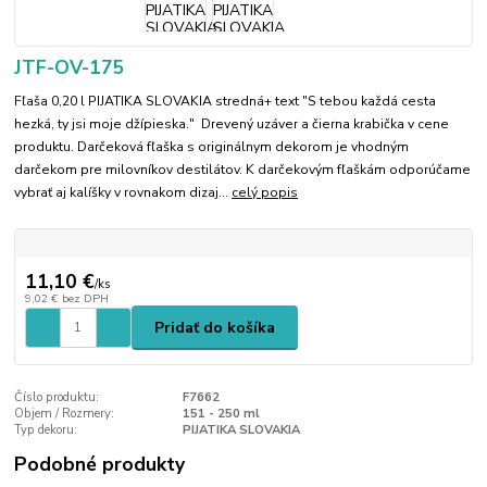
JTF-OV-175
Fľaša 0,20 l PIJATIKA SLOVAKIA stredná+ text "S tebou každá cesta
hezká, ty jsi moje džípieska." Drevený uzáver a čierna krabička v cene
produktu. Darčeková fľaška s originálnym dekorom je vhodným
darčekom pre milovníkov destilátov. K darčekovým fľaškám odporúčame
vybrať aj kalíšky v rovnakom dizaj...
celý popis
11,10 €
/
ks
9,02 €
bez DPH
Pridať do košíka
Číslo produktu:
F7662
Objem / Rozmery:
151 - 250 ml
Typ dekoru:
PIJATIKA SLOVAKIA
Podobné produkty