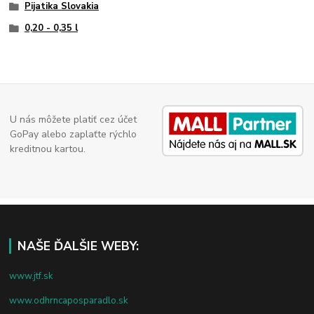
Pijatika Slovakia
0,20 - 0,35 l
U nás môžete platiť cez účet
GoPay alebo zaplaťte rýchlo
kreditnou kartou.
NAŠE ĎALŠIE WEBY:
www.jtf.sk
www.odhrncaposparadlo.sk