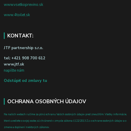
www.vsetkoprevino.sk
www.4toilet.sk
KONTAKT:
JTF partnership s.r.o.
tel:
+421 908 700 612
www.jtf.sk
napíšte nám
Odstúpiť od zmluvy tu
OCHRANA OSOBNÝCH ÚDAJOV
Na našich weboch ručíme za plnú ochranu Vašich osobných údajov pred zneužitím. Všetky informácie,
ktoré uvediete o svojej osobe, sú chránené v zmysle zákona č.122/2013 Z.z. o ochrane osobných údajov a o
zmene a doplnení niektorých zákonov.