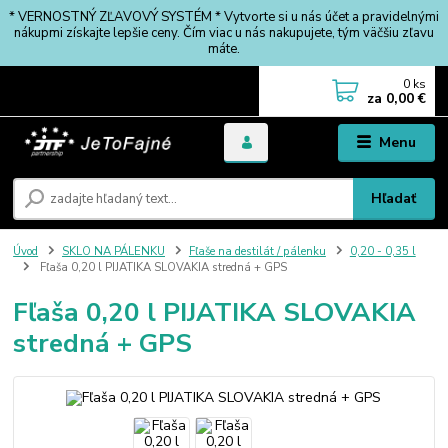
* VERNOSTNÝ ZĽAVOVÝ SYSTÉM * Vytvorte si u nás účet a pravidelnými
nákupmi získajte lepšie ceny. Čím viac u nás nakupujete, tým väčšiu zľavu
máte.
0
ks
za
0,00 €
Menu
Hľadať
Úvod
SKLO NA PÁLENKU
Fľaše na destilát / pálenku
0,20 - 0,35 l
Fľaša 0,20 l PIJATIKA SLOVAKIA stredná + GPS
Fľaša 0,20 l PIJATIKA SLOVAKIA
stredná + GPS