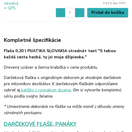
9,02 €
bez DPH
Pridať do košíka
Kompletné špecifikácie
Fľaša 0,20 l PIJATIKA SLOVAKIA stredná+ text "S tebou
každá cesta hezká, ty jsi moje džípieska."
Drevený uzáver a čierna krabička v cene produktu.
Darčeková fľaška s originálnym dekorom je vhodným darčekom
pre milovníkov destilátov. K darčekovým fľaškám odporúčame
vybrať aj
kalíšky v rovnakom dizajne
, čím si vytvoríte kompletnú
sériu podľa svojho želania.
* Umiestnenie dekorácie na fľaške sa môže meniť z dôvodu zmeny
výrobných postupov.
DARČEKOVÉ FĽAŠE, PANÁKY