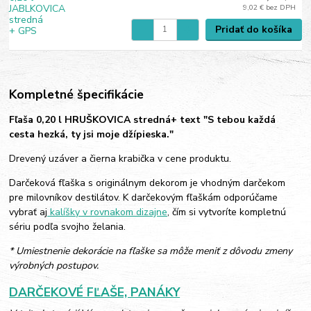
9,02 €
bez DPH
Pridať do košíka
Kompletné špecifikácie
Fľaša 0,20 l HRUŠKOVICA stredná+ text "S tebou každá
cesta hezká, ty jsi moje džípieska."
Drevený uzáver a čierna krabička v cene produktu.
Darčeková fľaška s originálnym dekorom je vhodným darčekom
pre milovníkov destilátov. K darčekovým fľaškám odporúčame
vybrať aj
kalíšky v rovnakom dizajne
, čím si vytvoríte kompletnú
sériu podľa svojho želania.
* Umiestnenie dekorácie na fľaške sa môže meniť z dôvodu zmeny
výrobných postupov.
DARČEKOVÉ FĽAŠE, PANÁKY