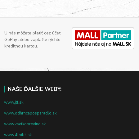
U nás môžete platiť cez účet
GoPay alebo zaplaťte rýchlo
kreditnou kartou.
NAŠE ĎALŠIE WEBY:
www.jtf.sk
www.odhrncaposparadlo.sk
www.vsetkoprevino.sk
www.4toilet.sk