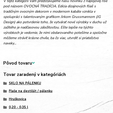
V tejto kategórií Vám predstavujeme našu novinku z nápojovej ríše
pod názvom OVOCNÁ TRADÍCIA. Edícia dizajnových fliaš s
tradičným ovocným dekorom v modernom kabáte vznikla v
spolupráci s talentovaným grafikom Jirkom Grussmannom (JG
Design) ako potvrdenie toho, že vytvárať nové výrobky v duchu už
zažitého je nadčasovou záležitosťou. Ešte lepšie na týchto
výrobkoch je vedomie, že nimi obdarovaného potešíme a spoločne
môžeme stráviť krásne chvíle, ba čo viac, utvrdiť si priateľstvo
naveky...
Pôvod tovaru
Tovar zaradený v kategóriách
SKLO NA PÁLENKU
Fľaše na destilát / pálenku
Hruškovica
0,20 - 0,35 l