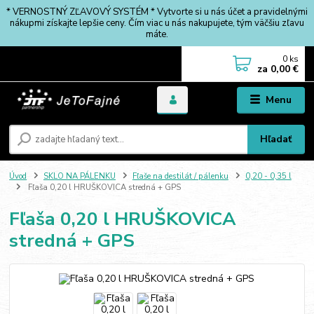
* VERNOSTNÝ ZĽAVOVÝ SYSTÉM * Vytvorte si u nás účet a pravidelnými
nákupmi získajte lepšie ceny. Čím viac u nás nakupujete, tým väčšiu zľavu
máte.
0
ks
za
0,00 €
Menu
Hľadať
Úvod
SKLO NA PÁLENKU
Fľaše na destilát / pálenku
0,20 - 0,35 l
Fľaša 0,20 l HRUŠKOVICA stredná + GPS
Fľaša 0,20 l HRUŠKOVICA
stredná + GPS