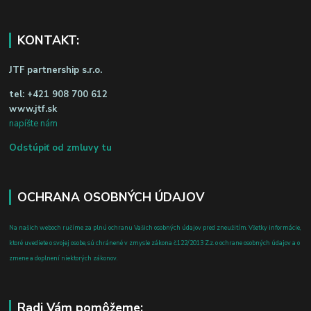
KONTAKT:
JTF partnership s.r.o.
tel:
+421 908 700 612
www.jtf.sk
napíšte nám
Odstúpiť od zmluvy tu
OCHRANA OSOBNÝCH ÚDAJOV
Na našich weboch ručíme za plnú ochranu Vašich osobných údajov pred zneužitím. Všetky informácie,
ktoré uvediete o svojej osobe, sú chránené v zmysle zákona č.122/2013 Z.z. o ochrane osobných údajov a o
zmene a doplnení niektorých zákonov.
Radi Vám pomôžeme: