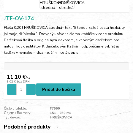
JTF-OV-174
Fľaša 0,20 l HRUŠKOVICA stredná+ text "S tebou každá cesta hezká, ty
jsi moje džípieska." Drevený uzáver a čierna krabička v cene produktu.
Darčeková fľaška s originálnym dekorom je vhodným darčekom pre
milovníkov destilátov. K darčekovým fľaškám odporúčame vybrať aj
kalíšky v rovnakom dizajne, čím...
celý popis
11,10 €
/
ks
9,02 €
bez DPH
Pridať do košíka
Číslo produktu:
F7660
Objem / Rozmery:
151 - 250 ml
Typ dekoru:
HRUŠKOVICA
Podobné produkty