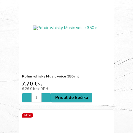
Pohár whisky Music voice 350 ml
7,70 €
/
ks
6,26 €
bez DPH
Pridať do košíka
Akcia