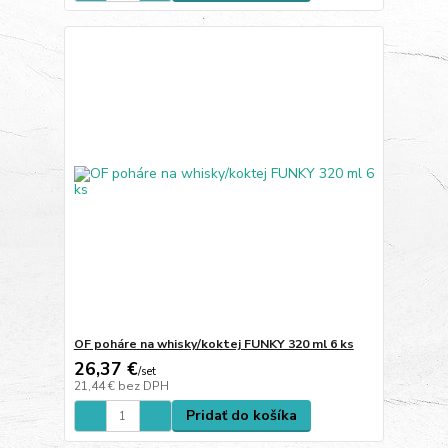
OF poháre na whisky/koktej FUNKY 320 ml 6 ks
26,37 €
/
set
21,44 €
bez DPH
Pridať do košíka