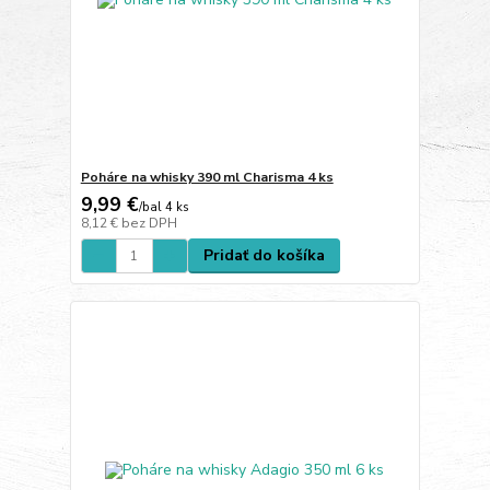
Poháre na whisky 390 ml Charisma 4 ks
9,99 €
/
bal 4 ks
8,12 €
bez DPH
Pridať do košíka