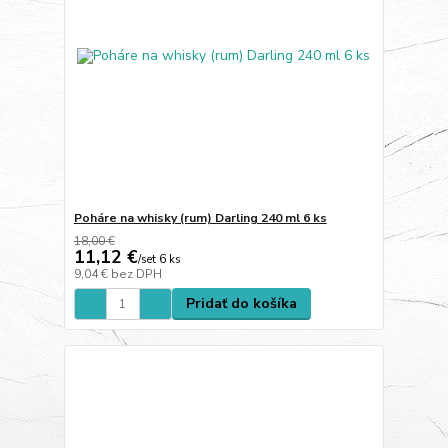
Poháre na whisky (rum) Darling 240 ml 6 ks
18,00 €
11,12 €
/
set 6 ks
9,04 €
bez DPH
Pridať do košíka