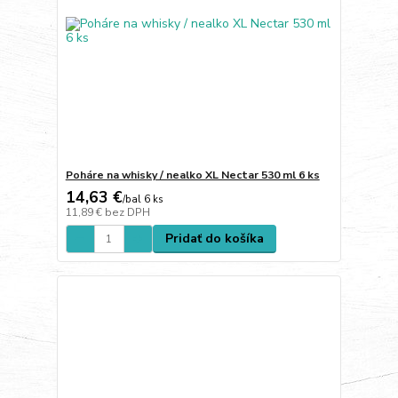
Poháre na whisky / nealko XL Nectar 530 ml 6 ks
14,63 €
/
bal 6 ks
11,89 €
bez DPH
Pridať do košíka