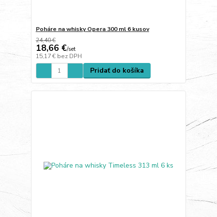
Poháre na whisky Opera 300 ml 6 kusov
24,40 €
18,66 €
/
set
15,17 €
bez DPH
Pridať do košíka