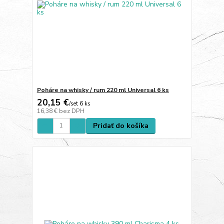
Poháre na whisky / rum 220 ml Universal 6 ks
20,15 €
/
set 6 ks
16,38 €
bez DPH
Pridať do košíka