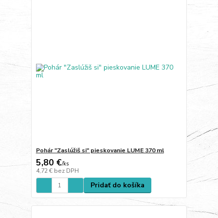
Pohár "Zaslúžiš si" pieskovanie LUME 370 ml
5,80 €
/
ks
4,72 €
bez DPH
Pridať do košíka