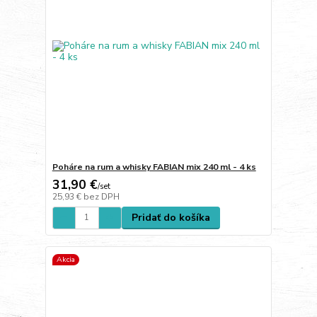
Poháre na rum a whisky FABIAN mix 240 ml - 4 ks
31,90 €
/
set
25,93 €
bez DPH
Pridať do košíka
Akcia