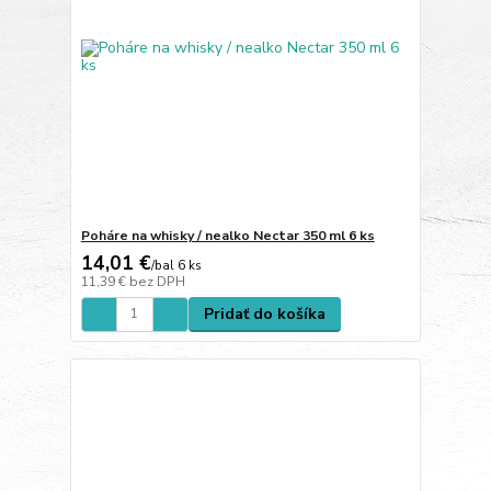
Poháre na whisky / nealko Nectar 350 ml 6 ks
14,01 €
/
bal 6 ks
11,39 €
bez DPH
Pridať do košíka