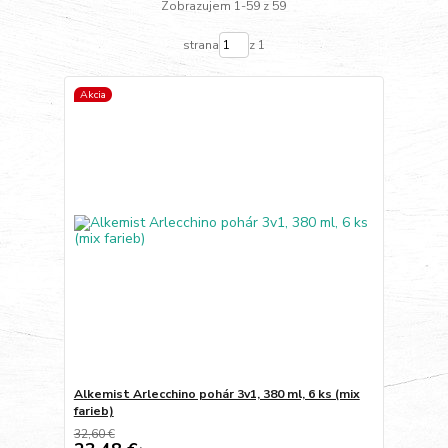
Zobrazujem 1-59 z 59
strana
z 1
Akcia
Alkemist Arlecchino pohár 3v1, 380 ml, 6 ks (mix
farieb)
32,60 €