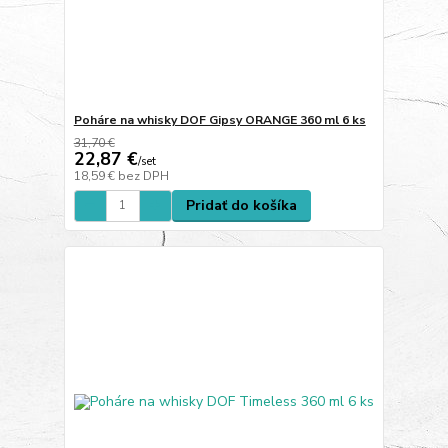
Poháre na whisky DOF Gipsy ORANGE 360 ml 6 ks
31,70 €
22,87 €
/
set
18,59 €
bez DPH
Pridať do košíka