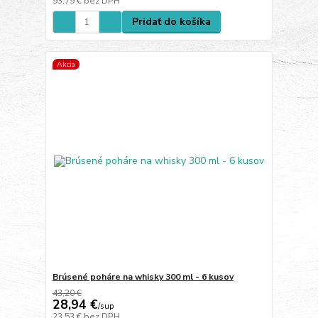
93,79 €
bez DPH
Pridať do košíka
Akcia
Brúsené poháre na whisky 300 ml - 6 kusov
43,20 €
28,94 €
/
sup
23,53 €
bez DPH