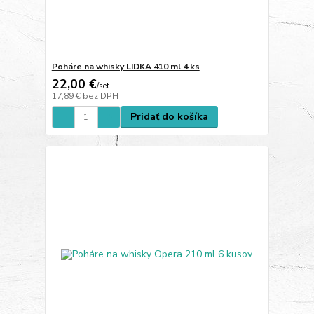
Poháre na whisky LIDKA 410 ml 4 ks
22,00 €
/
set
17,89 €
bez DPH
Pridať do košíka