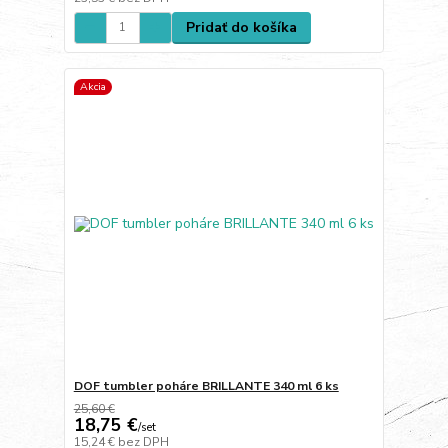
Pridať do košíka
Akcia
DOF tumbler poháre BRILLANTE 340 ml 6 ks
25,60 €
18,75 €
/
set
15,24 €
bez DPH