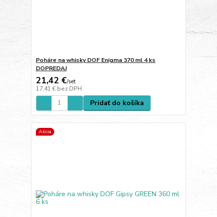
Poháre na whisky DOF Enigma 370 ml 4 ks
DOPREDAJ
21,42 €
/
set
17,41 €
bez DPH
Pridať do košíka
Akcia