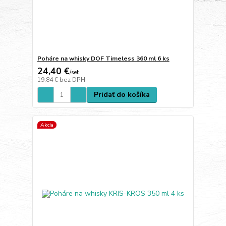
Poháre na whisky DOF Timeless 360 ml 6 ks
24,40 €
/
set
19,84 €
bez DPH
Pridať do košíka
Akcia