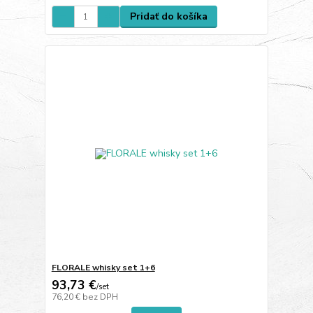
Pridať do košíka
FLORALE whisky set 1+6
93,73 €
/
set
76,20 €
bez DPH