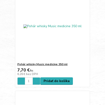
Pohár whisky Music medicine 350 ml
7,70 €
/
ks
6,26 €
bez DPH
Pridať do košíka