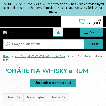
* VERNOSTNÝ ZĽAVOVÝ SYSTÉM * Vytvorte si u nás účet a pravidelnými
nákupmi získajte lepšie ceny. Čím viac u nás nakupujete, tým väčšiu zľavu
máte.
0
ks
za
0,00 €
Menu
Hľadať
Úvod
POHÁRE, MISY, VÁZY, FĽAŠE, DOPLNKY
POHÁRE NA WHISKY a
RUM
POHÁRE NA WHISKY a RUM
Upresniť parametre
Najnovšie
Najlacnejšie
Najdrahšie