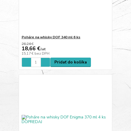
Poháre na whisky DOF 340 ml 6 ks
26,24 €
18,66 €
/
set
15,17 €
bez DPH
Pridať do košíka