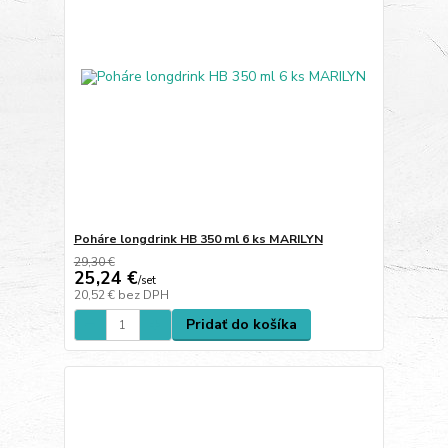
Poháre longdrink HB 350 ml 6 ks MARILYN
29,30 €
25,24 €
/
set
20,52 €
bez DPH
Pridať do košíka