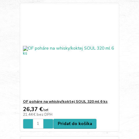
OF poháre na whisky/koktej SOUL 320 ml 6 ks
26,37 €
/
set
21,44 €
bez DPH
Pridať do košíka