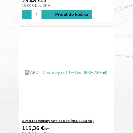
23,48 €
/
set
19,09 €
bez DPH
Pridať do košíka
APOLLO whisky set 1+6 ks (900+230 ml)
115,36 €
/
set