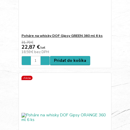
Poháre na whisky DOF Gipsy GREEN 360 ml 6 ks
31,70 €
22,87 €
/
set
18,59 €
bez DPH
Pridať do košíka
Akcia