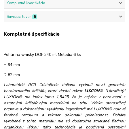
Kompletné špecifikácie
Súvisiaci tovar
6
Kompletné špecifikácie
Pohár na whisky DOF 340 ml Melodia 6 ks
H 94 mm
D 82 mm
Laboratóriá RCR Cristalleria Italiana vyvinuli novú generáciu
bezolovnatého krištáľu, ktoré dostal názov
LUXION®
. "Ultračistý"
LUXION® má index lomu 1,5425, čo je najviac v porovnaní s
ostatnými krištáľovými materiálmi na trhu. Vďaka starostlivej
príprave a dokonalému vyváženiu ingrediencií má LUXION® nulové
farebné rezíduum a takmer dokonalú priehľadnosť. Poháre
vyrobené z tohto materiálu nie sú dodatočne striekané žiadnou
organickou látkou (táto technológia je používaná ostatnými