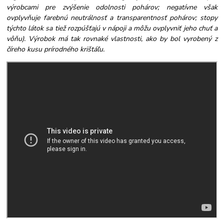
výrobcami pre zvýšenie odolnosti pohárov; negatívne však
ovplyvňuje farebnú neutrálnosť a transparentnosť pohárov; stopy
týchto látok sa tiež rozpúšťajú v nápoji a môžu ovplyvniť jeho chuť a
vôňu). Výrobok má tak rovnaké vlastnosti, ako by bol vyrobený z
číreho kusu prírodného krištáľu.