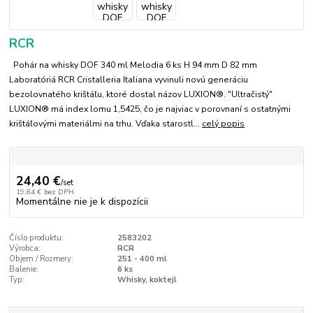
RCR
Pohár na whisky DOF 340 ml Melodia 6 ks H 94 mm D 82 mm
Laboratóriá RCR Cristalleria Italiana vyvinuli novú generáciu
bezolovnatého krištáľu, ktoré dostal názov LUXION®. "Ultračistý"
LUXION® má index lomu 1,5425, čo je najviac v porovnaní s ostatnými
krištáľovými materiálmi na trhu. Vďaka starostl...
celý popis
24,40 €
/
set
19,84 €
bez DPH
Momentálne nie je k dispozícii
Číslo produktu:
2583202
Výrobca:
RCR
Objem / Rozmery:
251 - 400 ml
Balenie:
6 ks
Typ:
Whisky, koktejl