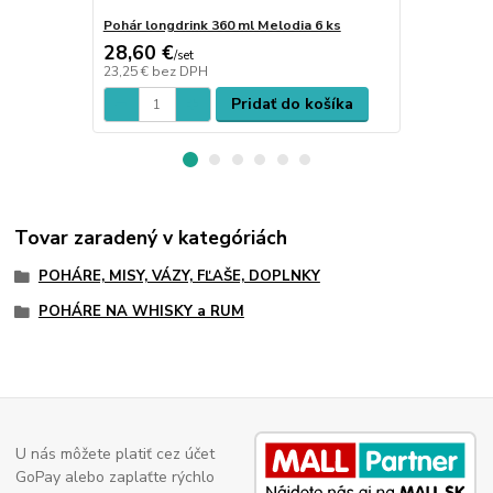
Pohár longdrink 360 ml Melodia 6 ks
Misa 30,5 c
28,60 €
27,50 €
/
set
/
k
23,25 €
bez DPH
22,36 €
bez 
Pridať do košíka
Tovar zaradený v kategóriách
POHÁRE, MISY, VÁZY, FĽAŠE, DOPLNKY
POHÁRE NA WHISKY a RUM
U nás môžete platiť cez účet
GoPay alebo zaplaťte rýchlo