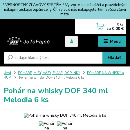
* VERNOSTNÝ ZĽAVOVÝ SYSTÉM * Vytvorte si u nás účet a pravidelnými
nákupmi získajte lepšie ceny. Čím viac u nás nakupujete, tým väčšiu zľavu
máte.
0
ks
za
0,00 €
Menu
Hľadať
Úvod
POHÁRE, MISY, VÁZY, FĽAŠE, DOPLNKY
POHÁRE NA WHISKY a
RUM
Pohár na whisky DOF 340 ml Melodia 6 ks
Pohár na whisky DOF 340 ml
Melodia 6 ks