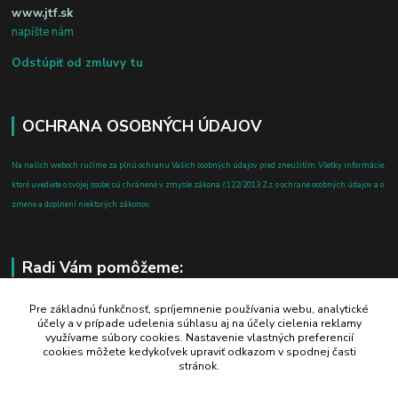
www.jtf.sk
napíšte nám
Odstúpiť od zmluvy tu
OCHRANA OSOBNÝCH ÚDAJOV
Na našich weboch ručíme za plnú ochranu Vašich osobných údajov pred zneužitím. Všetky informácie,
ktoré uvediete o svojej osobe, sú chránené v zmysle zákona č.122/2013 Z.z. o ochrane osobných údajov a o
zmene a doplnení niektorých zákonov.
Radi Vám pomôžeme:
+421 908 700 612
Pre základnú funkčnosť, spríjemnenie používania webu, analytické
účely a v prípade udelenia súhlasu aj na účely cielenia reklamy
po-pia: 8.00 - 16.00
využívame súbory cookies. Nastavenie vlastných preferencií
cookies môžete kedykoľvek upraviť odkazom v spodnej časti
business@jtf.sk
stránok.