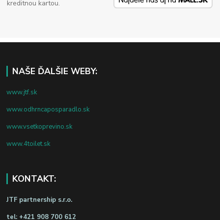
kreditnou kartou.
NAŠE ĎALŠIE WEBY:
www.jtf.sk
www.odhrncaposparadlo.sk
www.vsetkoprevino.sk
www.4toilet.sk
KONTAKT:
JTF partnership s.r.o.
tel:
+421 908 700 612