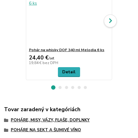
Pohár na whisky DOF 340 ml Melodia 6 ks
Pohár longdr
24,40 €
28,60 €
/
set
/
s
19,84 €
bez DPH
23,25 €
bez 
Detail
Tovar zaradený v kategóriách
POHÁRE, MISY, VÁZY, FĽAŠE, DOPLNKY
POHÁRE NA SEKT A ŠUMIVÉ VÍNO