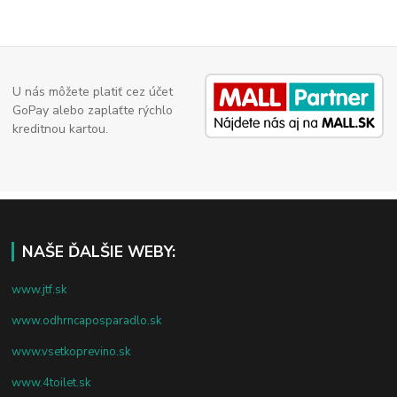
U nás môžete platiť cez účet
GoPay alebo zaplaťte rýchlo
kreditnou kartou.
NAŠE ĎALŠIE WEBY:
www.jtf.sk
www.odhrncaposparadlo.sk
www.vsetkoprevino.sk
www.4toilet.sk