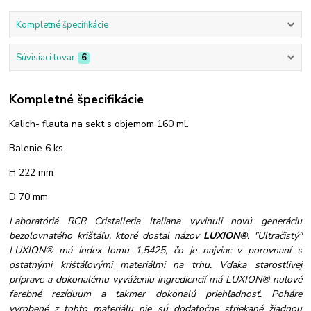
Kompletné špecifikácie
Súvisiaci tovar
6
Kompletné špecifikácie
Kalich- flauta na sekt s objemom 160 ml.
Balenie 6 ks.
H 222 mm
D 70 mm
Laboratóriá RCR Cristalleria Italiana vyvinuli novú generáciu
bezolovnatého krištáľu, ktoré dostal názov
LUXION®
. "Ultračistý"
LUXION® má index lomu 1,5425, čo je najviac v porovnaní s
ostatnými krištáľovými materiálmi na trhu. Vďaka starostlivej
príprave a dokonalému vyváženiu ingrediencií má LUXION® nulové
farebné rezíduum a takmer dokonalú priehľadnosť. Poháre
vyrobené z tohto materiálu nie sú dodatočne striekané žiadnou