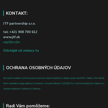
KONTAKT:
JTF partnership s.r.o.
tel:
+421 908 700 612
www.jtf.sk
napíšte nám
Odstúpiť od zmluvy tu
OCHRANA OSOBNÝCH ÚDAJOV
Na našich weboch ručíme za plnú ochranu Vašich osobných údajov pred zneužitím. Všetky informácie,
ktoré uvediete o svojej osobe, sú chránené v zmysle zákona č.122/2013 Z.z. o ochrane osobných údajov a o
zmene a doplnení niektorých zákonov.
Radi Vám pomôžeme: