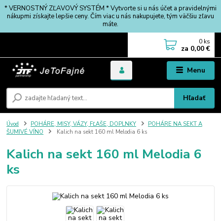
* VERNOSTNÝ ZĽAVOVÝ SYSTÉM * Vytvorte si u nás účet a pravidelnými
nákupmi získajte lepšie ceny. Čím viac u nás nakupujete, tým väčšiu zľavu
máte.
0
ks
za
0,00 €
Menu
Hľadať
Úvod
POHÁRE, MISY, VÁZY, FĽAŠE, DOPLNKY
POHÁRE NA SEKT A
ŠUMIVÉ VÍNO
Kalich na sekt 160 ml Melodia 6 ks
Kalich na sekt 160 ml Melodia 6
ks