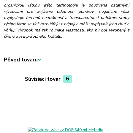
organickou látkou (táto technológia je používaná ostatnými
výrobcami pre zvýšenie odolnosti pohárov; negatívne však
ovplyvňuje farebnú neutrálnosť a transparentnosť pohárov; stopy
týchto látok sa tiež rozpúšťajú v nápoji a môžu ovplyvniť jeho chuť a
vôňu). Výrobok má tak rovnaké vlastnosti, ako by bol vyrobený z
číreho kusu prírodného krištáľu.
Pôvod tovaru
Súvisiaci tovar
6