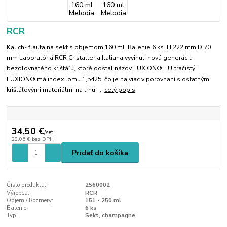
RCR
Kalich- flauta na sekt s objemom 160 ml. Balenie 6 ks. H 222 mm D 70
mm Laboratóriá RCR Cristalleria Italiana vyvinuli novú generáciu
bezolovnatého krištáľu, ktoré dostal názov LUXION®. "Ultračistý"
LUXION® má index lomu 1,5425, čo je najviac v porovnaní s ostatnými
krištáľovými materiálmi na trhu. ...
celý popis
34,50 €
/
set
28,05 €
bez DPH
Pridať do košíka
Číslo produktu:
2560002
Výrobca:
RCR
Objem / Rozmery:
151 - 250 ml
Balenie:
6 ks
Typ:
Sekt, champagne