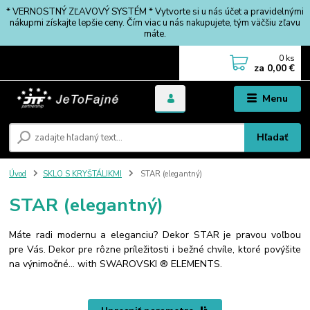
* VERNOSTNÝ ZĽAVOVÝ SYSTÉM * Vytvorte si u nás účet a pravidelnými
nákupmi získajte lepšie ceny. Čím viac u nás nakupujete, tým väčšiu zľavu
máte.
0
ks
za
0,00 €
Menu
Hľadať
Úvod
SKLO S KRYŠTÁLIKMI
STAR (elegantný)
STAR (elegantný)
Máte radi modernu a eleganciu? Dekor STAR je pravou voľbou
pre Vás. Dekor pre rôzne príležitosti i bežné chvíle, ktoré povýšite
na výnimočné... with SWAROVSKI ® ELEMENTS.