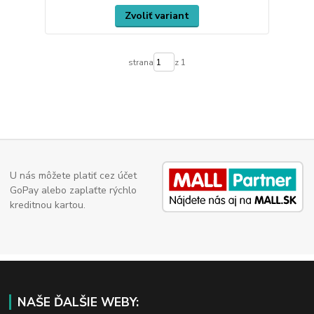
Zvoliť variant
strana
z 1
U nás môžete platiť cez účet
GoPay alebo zaplaťte rýchlo
kreditnou kartou.
NAŠE ĎALŠIE WEBY: