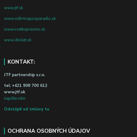
www.jtf.sk
www.odhrncaposparadlo.sk
www.vsetkoprevino.sk
www.4toilet.sk
KONTAKT:
JTF partnership s.r.o.
tel:
+421 908 700 612
www.jtf.sk
napíšte nám
Odstúpiť od zmluvy tu
OCHRANA OSOBNÝCH ÚDAJOV