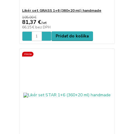
Likér set GRASS 1+6 (360+20 ml) handmade
105,00 €
81,37 €
/
set
66,15 €
bez DPH
Pridať do košíka
Akcia