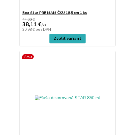
Box Star PRE MAMIČKU 18,5 cm 1 ks
44,00 €
38,11 €
/
ks
30,98 €
bez DPH
Zvoliť variant
Akcia