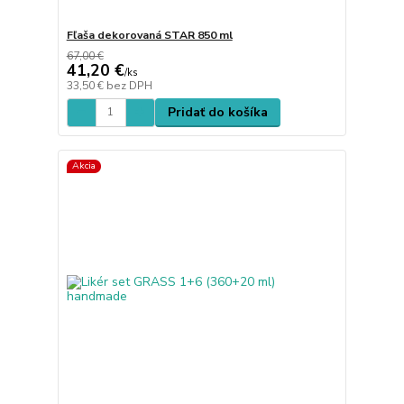
Fľaša dekorovaná STAR 850 ml
67,00 €
41,20 €
/
ks
33,50 €
bez DPH
Pridať do košíka
Akcia