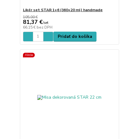
Likér set STAR 1+6 (360+20 ml) handmade
105,00 €
81,37 €
/
set
66,15 €
bez DPH
Pridať do košíka
Akcia