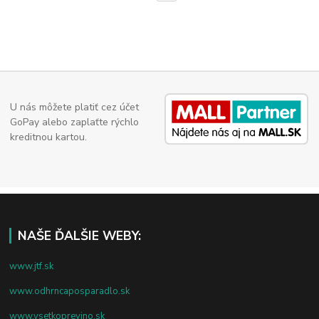
U nás môžete platiť cez účet
GoPay alebo zaplaťte rýchlo
kreditnou kartou.
NAŠE ĎALŠIE WEBY:
www.jtf.sk
www.odhrncaposparadlo.sk
www.vsetkoprevino.sk