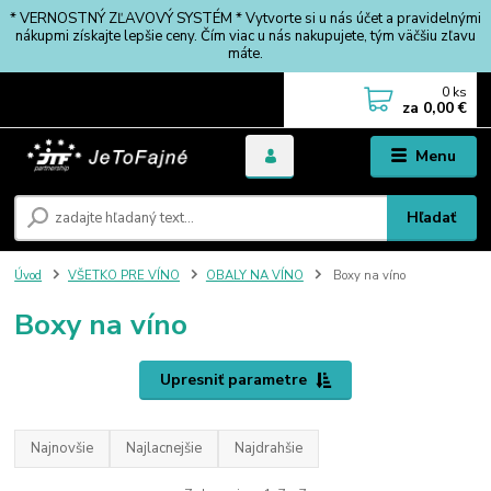
* VERNOSTNÝ ZĽAVOVÝ SYSTÉM * Vytvorte si u nás účet a pravidelnými
nákupmi získajte lepšie ceny. Čím viac u nás nakupujete, tým väčšiu zľavu
máte.
0
ks
za
0,00 €
Menu
Hľadať
Úvod
VŠETKO PRE VÍNO
OBALY NA VÍNO
Boxy na víno
Boxy na víno
Upresniť parametre
Najnovšie
Najlacnejšie
Najdrahšie