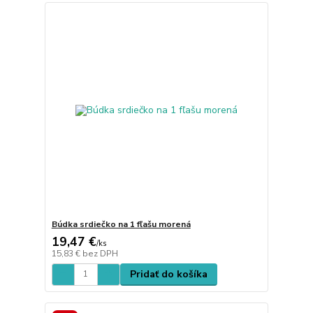
Búdka srdiečko na 1 fľašu morená
19,47 €
/
ks
15,83 €
bez DPH
Pridať do košíka