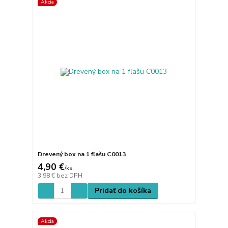
Akcia
Drevený box na 1 fľašu C0013
4,90 €
/
ks
3,98 €
bez DPH
Pridať do košíka
Akcia