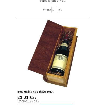
Zobrazujem 1-7 z 7
strana
z 1
Box knižka na 1 fľašu 303A
21,01 €
/
ks
17,08 €
bez DPH