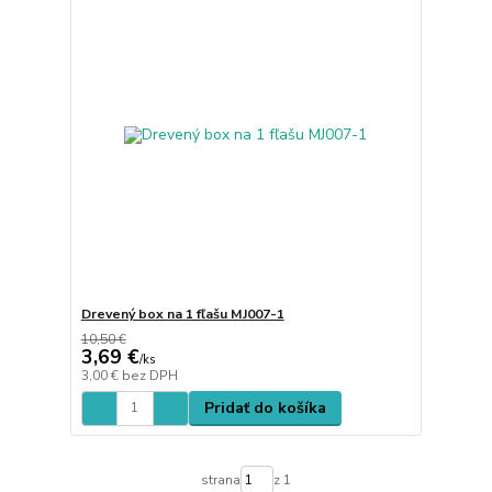
Drevený box na 1 fľašu MJ007-1
10,50 €
3,69 €
/
ks
3,00 €
bez DPH
Pridať do košíka
strana
z 1