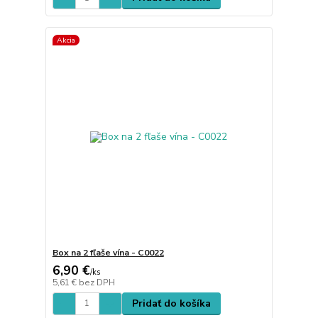
Akcia
Box na 2 fľaše vína - C0022
6,90 €
/
ks
5,61 €
bez DPH
Pridať do košíka