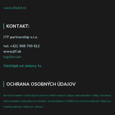
www.4toilet.sk
KONTAKT:
JTF partnership s.r.o.
tel:
+421 908 700 612
www.jtf.sk
napíšte nám
Odstúpiť od zmluvy tu
OCHRANA OSOBNÝCH ÚDAJOV
Na našich weboch ručíme za plnú ochranu Vašich osobných údajov pred zneužitím. Všetky informácie,
ktoré uvediete o svojej osobe, sú chránené v zmysle zákona č.122/2013 Z.z. o ochrane osobných údajov a o
zmene a doplnení niektorých zákonov.