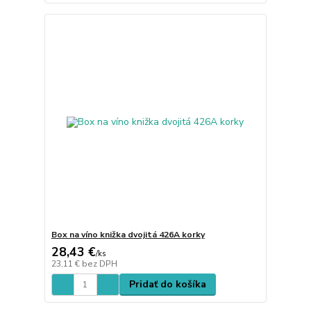
Box na víno knižka dvojitá 426A korky
28,43 €
/
ks
23,11 €
bez DPH
Pridať do košíka