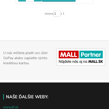
strana
z 1
U nás môžete platiť cez účet
GoPay alebo zaplaťte rýchlo
kreditnou kartou.
NAŠE ĎALŠIE WEBY:
www.jtf.sk