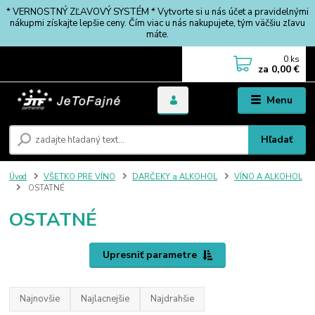
* VERNOSTNÝ ZĽAVOVÝ SYSTÉM * Vytvorte si u nás účet a pravidelnými
nákupmi získajte lepšie ceny. Čím viac u nás nakupujete, tým väčšiu zľavu
máte.
0
ks
za
0,00 €
Menu
Hľadať
Úvod
VŠETKO PRE VÍNO
DARČEKY a ALKOHOL
VÍNO A ALKOHOL
OSTATNÉ
OSTATNÉ
Upresniť parametre
Najnovšie
Najlacnejšie
Najdrahšie