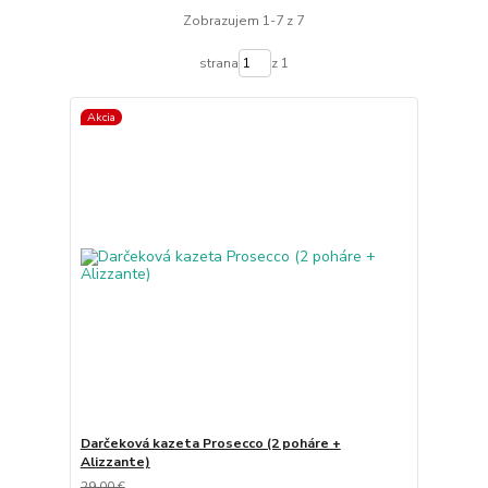
Zobrazujem 1-7 z 7
strana
z 1
Akcia
Darčeková kazeta Prosecco (2 poháre +
Alizzante)
29,00 €