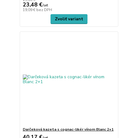
23,48 €
/
set
19,09 €
bez DPH
Zvoliť variant
Darčeková kazeta s cognac-likér vínom Blanc 2+1
40,17 €
/
set