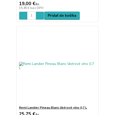
19,00 €
/
ks
15,45 €
bez DPH
Pridať do košíka
Remi Landier Pineau Blanc likérové víno 0,7 L
25,75 €
/
ks