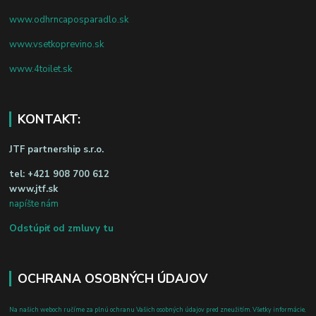
www.odhrncaposparadlo.sk
www.vsetkoprevino.sk
www.4toilet.sk
KONTAKT:
JTF partnership s.r.o.
tel:
+421 908 700 612
www.jtf.sk
napíšte nám
Odstúpiť od zmluvy tu
OCHRANA OSOBNÝCH ÚDAJOV
Na našich weboch ručíme za plnú ochranu Vašich osobných údajov pred zneužitím. Všetky informácie,