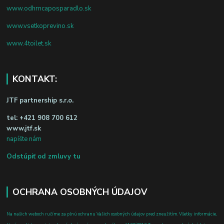
www.odhrncaposparadlo.sk
www.vsetkoprevino.sk
www.4toilet.sk
KONTAKT:
JTF partnership s.r.o.
tel:
+421 908 700 612
www.jtf.sk
napíšte nám
Odstúpiť od zmluvy tu
OCHRANA OSOBNÝCH ÚDAJOV
Na našich weboch ručíme za plnú ochranu Vašich osobných údajov pred zneužitím. Všetky informácie,