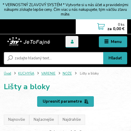
* VERNOSTNÝ ZĽAVOVÝ SYSTÉM * Vytvorte si u nás účet a pravidelnými
nákupmi získajte lepšie ceny. Čím viac u nás nakupujete, tým väčšiu zľavu
máte.
0
ks
za
0,00 €
Menu
Hľadať
Úvod
KUCHYŇA
VARENIE
NOŽE
Lišty a bloky
Lišty a bloky
Upresniť parametre
Najnovšie
Najlacnejšie
Najdrahšie