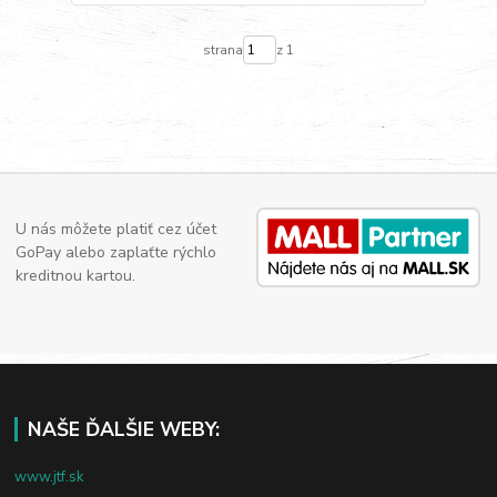
strana
z 1
U nás môžete platiť cez účet
GoPay alebo zaplaťte rýchlo
kreditnou kartou.
NAŠE ĎALŠIE WEBY:
www.jtf.sk