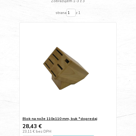
Zobrazujem 1-3 z 3
strana
z 1
Blok na nože 110x110 mm, buk *dopredaj
28,43 €
23,11 €
bez DPH