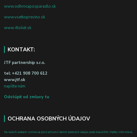
www.odhrncaposparadlo.sk
www.vsetkoprevino.sk
www.4toilet.sk
KONTAKT:
JTF partnership s.r.o.
tel:
+421 908 700 612
www.jtf.sk
napíšte nám
Odstúpiť od zmluvy tu
OCHRANA OSOBNÝCH ÚDAJOV
Na našich weboch ručíme za plnú ochranu Vašich osobných údajov pred zneužitím. Všetky informácie,