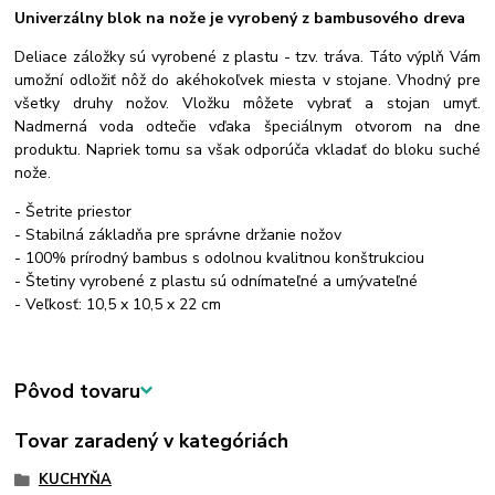
Univerzálny blok na nože je vyrobený z bambusového dreva
Deliace záložky sú vyrobené z plastu - tzv. tráva. Táto výplň Vám
umožní odložiť nôž do akéhokoľvek miesta v stojane. Vhodný pre
všetky druhy nožov. Vložku môžete vybrať a stojan umyť.
Nadmerná voda odtečie vďaka špeciálnym otvorom na dne
produktu. Napriek tomu sa však odporúča vkladať do bloku suché
nože.
- Šetrite priestor
- Stabilná základňa pre správne držanie nožov
- 100% prírodný bambus s odolnou kvalitnou konštrukciou
- Štetiny vyrobené z plastu sú odnímateľné a umývateľné
- Veľkosť: 10,5 x 10,5 x 22 cm
Pôvod tovaru
Tovar zaradený v kategóriách
KUCHYŇA