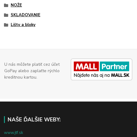
NOŽE
SKLADOVANIE
Lišty a bloky
U nás môžete platiť cez účet
GoPay alebo zaplaťte rýchlo
kreditnou kartou.
NAŠE ĎALŠIE WEBY:
www.jtf.sk