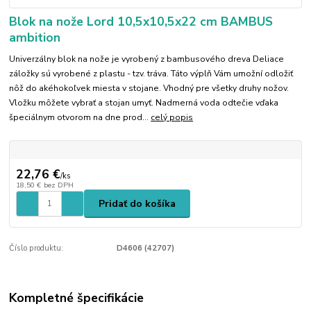
Blok na nože Lord 10,5x10,5x22 cm BAMBUS
ambition
Univerzálny blok na nože je vyrobený z bambusového dreva Deliace
záložky sú vyrobené z plastu - tzv. tráva. Táto výplň Vám umožní odložiť
nôž do akéhokoľvek miesta v stojane. Vhodný pre všetky druhy nožov.
Vložku môžete vybrať a stojan umyť. Nadmerná voda odtečie vďaka
špeciálnym otvorom na dne prod...
celý popis
22,76 €
/
ks
18,50 €
bez DPH
Pridať do košíka
Číslo produktu:
D4606 (42707)
Kompletné špecifikácie