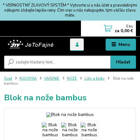
* VERNOSTNÝ ZĽAVOVÝ SYSTÉM * Vytvorte si u nás účet a pravidelnými
nákupmi získajte lepšie ceny. Čím viac u nás nakupujete, tým väčšiu zľavu
máte.
0
ks
za
0,00 €
Menu
Hľadať
Úvod
KUCHYŇA
VARENIE
NOŽE
Lišty a bloky
Blok na nože
bambus
Blok na nože bambus