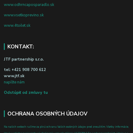
www.odhrncaposparadlo.sk
www.vsetkoprevino.sk
www.4toilet.sk
KONTAKT:
JTF partnership s.r.o.
tel:
+421 908 700 612
www.jtf.sk
napíšte nám
Odstúpiť od zmluvy tu
OCHRANA OSOBNÝCH ÚDAJOV
Na našich weboch ručíme za plnú ochranu Vašich osobných údajov pred zneužitím. Všetky informácie,