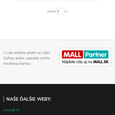
strana
z 1
U nás môžete platiť cez účet
GoPay alebo zaplaťte rýchlo
kreditnou kartou.
NAŠE ĎALŠIE WEBY:
www.jtf.sk