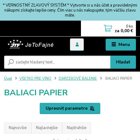
* VERNOSTNÝ ZĽAVOVÝ SYSTÉM * Vytvorte si u nás účet a pravidelnými
nákupmi získajte lepšie ceny. Čím viac u nás nakupujete, tým väčšiu zľavu
máte.
0
ks
za
0,00 €
Menu
Hľadať
Úvod
VŠETKO PRE VÍNO
DARČEKOVÉ BALENIE
BALIACI PAPIER
BALIACI PAPIER
Upresniť parametre
Najnovšie
Najlacnejšie
Najdrahšie