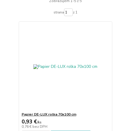
Zobrazujem 1-5 z 5
strana
z 1
Papier DE-LUX rolka 70x100 cm
0,93 €
/
ks
0,76 €
bez DPH