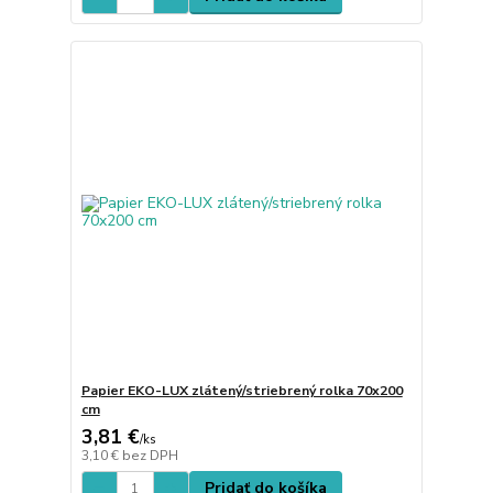
Papier EKO-LUX zlátený/striebrený rolka 70x200
cm
3,81 €
/
ks
3,10 €
bez DPH
Pridať do košíka