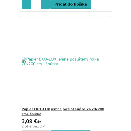
Pridať do košíka
Papier EKO-LUX jemne pozlátený rolka 70x200
cm+ šnúrka
3,09 €
/
ks
2,51 €
bez DPH