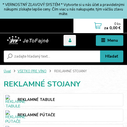
* VERNOSTNÝ ZĽAVOVÝ SYSTÉM * Vytvorte si u nás účet a pravidelnými
nákupmi získajte lepšie ceny. Čím viac u nás nakupujete, tým väčšiu zľavu
máte.
0
ks
za
0,00 €
Menu
Hľadať
Úvod
VŠETKO PRE VÍNO
REKLAMNÉ STOJANY
REKLAMNÉ STOJANY
REKLAMNÉ TABULE
REKLAMNÉ PÚTAČE