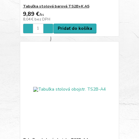
Tabuľka stolová barová TS2B+K A5
9,89 €
/
ks
8,04 €
bez DPH
Pridať do košíka