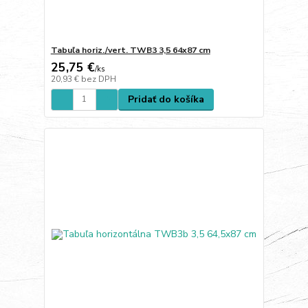
Tabuľa horiz./vert. TWB3 3,5 64x87 cm
25,75 €
/
ks
20,93 €
bez DPH
Pridať do košíka