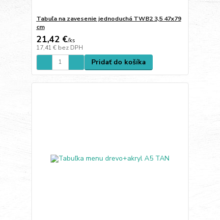
Tabuľa na zavesenie jednoduchá TWB2 3,5 47x79
cm
21,42 €
/
ks
17,41 €
bez DPH
Pridať do košíka