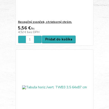
Recepčný zvonček, strieborný chróm.
5,56 €
/
ks
4,52 €
bez DPH
Pridať do košíka