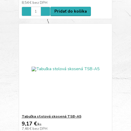
8,54 €
bez DPH
Pridať do košíka
Tabuľka stolová skosená TSB-A5
9,17 €
/
ks
7,46 €
bez DPH