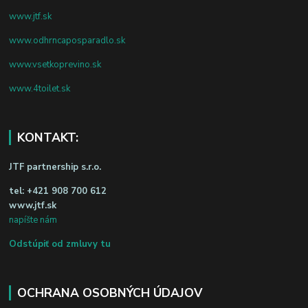
www.jtf.sk
www.odhrncaposparadlo.sk
www.vsetkoprevino.sk
www.4toilet.sk
KONTAKT:
JTF partnership s.r.o.
tel:
+421 908 700 612
www.jtf.sk
napíšte nám
Odstúpiť od zmluvy tu
OCHRANA OSOBNÝCH ÚDAJOV