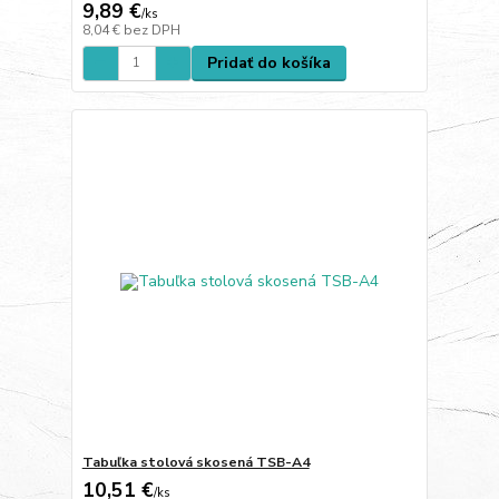
9,89 €
/
ks
8,04 €
bez DPH
Pridať do košíka
Tabuľka stolová skosená TSB-A4
10,51 €
/
ks