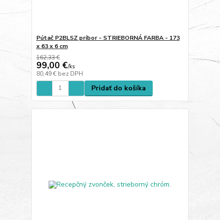
Pútač P2BLSZ príbor - STRIEBORNÁ FARBA - 173
x 63 x 6 cm
162,33 €
99,00 €
/
ks
80,49 €
bez DPH
Pridať do košíka