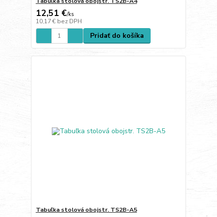
Tabuľka stolová obojstr. TS2B-A4
12,51 €
/
ks
10,17 €
bez DPH
Pridať do košíka
Tabuľka stolová obojstr. TS2B-A5