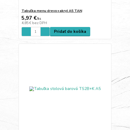
Tabuľka menu drevo+akryl A5 TAN
5,97 €
/
ks
4,85 €
bez DPH
Pridať do košíka