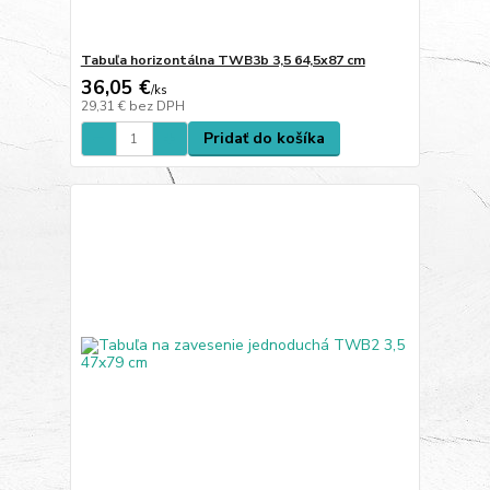
Tabuľa horizontálna TWB3b 3,5 64,5x87 cm
36,05 €
/
ks
29,31 €
bez DPH
Pridať do košíka