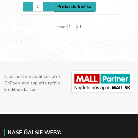
Pridať do košíka
strana
z 1
U nás môžete platiť cez účet
GoPay alebo zaplaťte rýchlo
kreditnou kartou.
NAŠE ĎALŠIE WEBY: