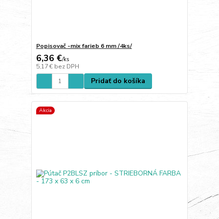
Popisovač -mix farieb 6 mm /4ks/
6,36 €
/
ks
5,17 €
bez DPH
Pridať do košíka
Akcia