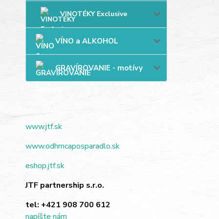
VINOTÉKY Exclusive
VÍNO a ALKOHOL
GRAVÍROVANIE - motívy
www.jtf.sk
www.odhrncaposparadlo.sk
eshop.jtf.sk
JTF partnership s.r.o.
tel:
+421 908 700 612
napíšte nám