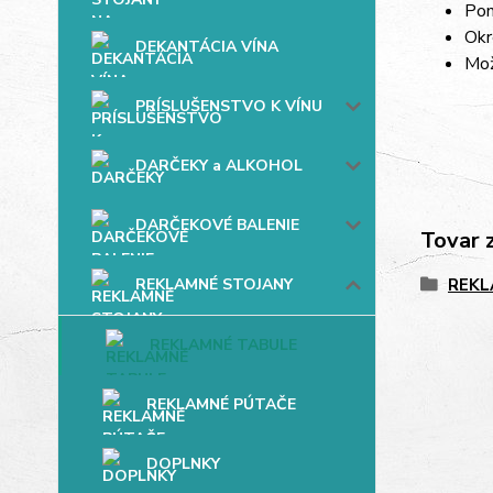
Pom
Okr
DEKANTÁCIA VÍNA
Mož
PRÍSLUŠENSTVO K VÍNU
DARČEKY a ALKOHOL
DARČEKOVÉ BALENIE
Tovar 
REKLAMNÉ STOJANY
REKL
REKLAMNÉ TABULE
REKLAMNÉ PÚTAČE
DOPLNKY