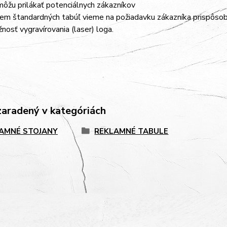
ôžu prilákať potenciálnych zákazníkov
em štandardných tabúľ vieme na požiadavku zákazníka prispôsobiť
nosť vygravírovania (laser) loga.
zaradený v kategóriách
AMNÉ STOJANY
REKLAMNÉ TABULE