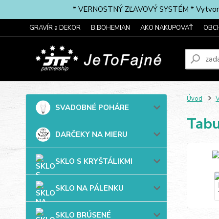
* VERNOSTNÝ ZĽAVOVÝ SYSTÉM * Vytvorte si 
GRAVÍR a DEKOR
B.BOHEMIAN
AKO NAKUPOVAŤ
OBC
Úvod
SVADOBNÉ POHÁRE
Tabu
DARČEKY NA MIERU
SKLO S KRYŠTÁLIKMI
SKLO NA PÁLENKU
SKLO BRÚSENÉ