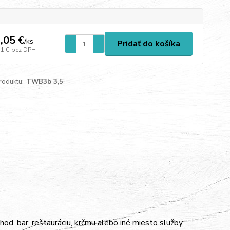
,05 €
/
ks
Pridať do košíka
31 €
bez DPH
roduktu:
TWB3b 3,5
d, bar, reštauráciu, krčmu alebo iné miesto služby