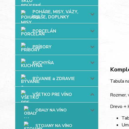
POHÁRE, MISY, VÁZY,
FĽAŠE, DOPLNKY
PORCELÁN
PRÍBORY
KUCHYŇA
Komple
BÝVANIE a ZDRAVIE
Tabuľa na
VŠETKO PRE VÍNO
Rozmer, 
Drevo + 
OBALY NA VÍNO
Tab
Umo
STOJANY NA VÍNO