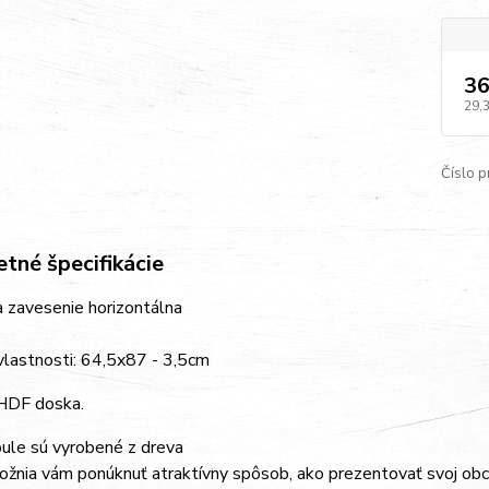
36
29,
Číslo p
tné špecifikácie
 zavesenie horizontálna
vlastnosti: 64,5x87 - 3,5cm
HDF doska.
ule sú vyrobené z dreva
žnia vám ponúknuť atraktívny spôsob, ako prezentovať svoj obcho