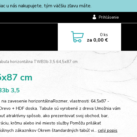
c u nás nakupujete, tým väčšiu zľavu máte.
Prihlásenie
0
ks
za
0,00 €
buľa horizontálna TWB3b 3,5 64,5x87 cm
5x87 cm
3b 3,5
 na zavesenie horizontálnaRozmer, vlastnosti: 64,5x87 -
Drevo + HDF doska. Tabule sú vyrobené z dreva Umožnia vám
uť atraktívny spôsob, ako prezentovať svoj obchod, bar,
ráciu, krčmu alebo iné miesto služby Pomôžu prilákať
iálnych zákazníkov Okrem štandardných tabúľ vi...
celý popis