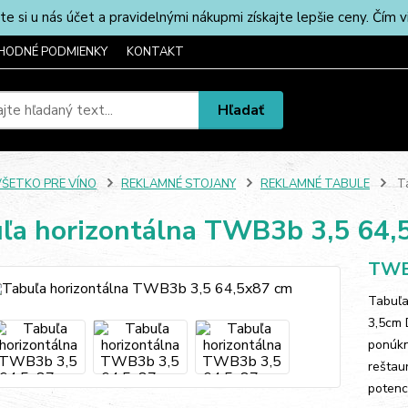
u nás účet a pravidelnými nákupmi získajte lepšie ceny. Čím via
HODNÉ PODMIENKY
KONTAKT
Hľadať
VŠETKO PRE VÍNO
REKLAMNÉ STOJANY
REKLAMNÉ TABULE
Ta
ľa horizontálna TWB3b 3,5 64,
TWB
Tabuľa
3,5cm 
ponúkn
reštau
potenc