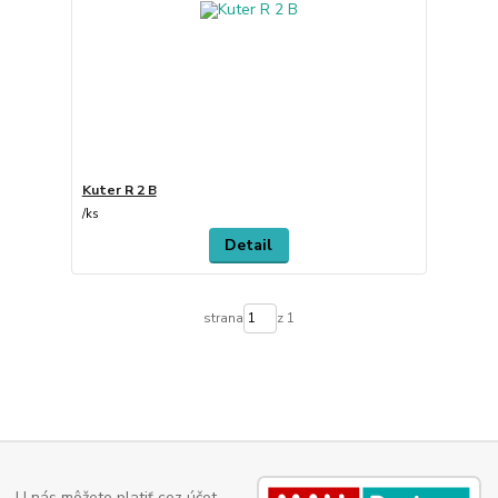
Kuter R 2 B
/
ks
Detail
strana
z 1
U nás môžete platiť cez účet