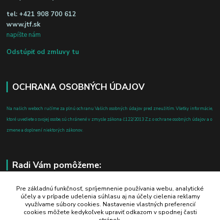
tel:
+421 908 700 612
www.jtf.sk
napíšte nám
Odstúpiť od zmluvy tu
OCHRANA OSOBNÝCH ÚDAJOV
Na našich weboch ručíme za plnú ochranu Vašich osobných údajov pred zneužitím. Všetky informácie,
ktoré uvediete o svojej osobe, sú chránené v zmysle zákona č.122/2013 Z.z. o ochrane osobných údajov a o
zmene a doplnení niektorých zákonov.
Radi Vám pomôžeme:
+421 908 700 612
Pre základnú funkčnosť, spríjemnenie používania webu, analytické
účely a v prípade udelenia súhlasu aj na účely cielenia reklamy
po-pia: 8.00 - 16.00
využívame súbory cookies. Nastavenie vlastných preferencií
cookies môžete kedykoľvek upraviť odkazom v spodnej časti
business@jtf.sk