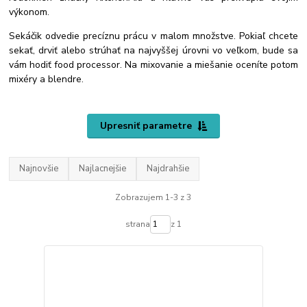
výkonom.
Sekáčik odvedie precíznu prácu v malom množstve. Pokiaľ chcete
sekať, drviť alebo strúhať na najvyššej úrovni vo veľkom, bude sa
vám hodiť food processor. Na mixovanie a miešanie oceníte potom
mixéry a blendre.
Upresniť parametre
Najnovšie
Najlacnejšie
Najdrahšie
Zobrazujem 1-3 z 3
strana
z 1