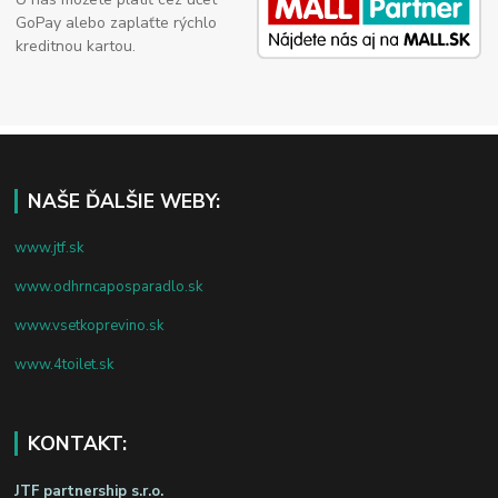
GoPay alebo zaplaťte rýchlo
kreditnou kartou.
NAŠE ĎALŠIE WEBY:
www.jtf.sk
www.odhrncaposparadlo.sk
www.vsetkoprevino.sk
www.4toilet.sk
KONTAKT:
JTF partnership s.r.o.