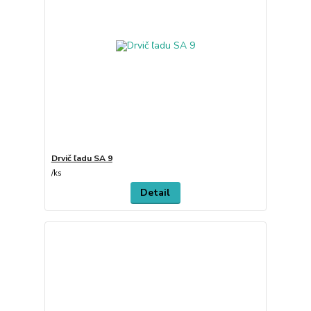
Drvič ľadu SA 9
/
ks
Detail