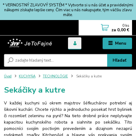
* VERNOSTNÝ ZĽAVOVÝ SYSTÉM * Vytvorte si u nás účet a pravidelnými
nákupmi získajte lepšie ceny. Čím viac u nás nakupujete, tým väčšiu zľavu
máte.
0
ks
za
0,00 €
Menu
Hľadať
Úvod
KUCHYŇA
TECHNOLÓGIE
Sekáčiky a kutre
Sekáčiky a kutre
V každej kuchyni sú okrem majstrov šéfkuchárov potrební aj
šikovní kuchári. Chcete rýchlo a jednoducho posekať hrsť byliniek
či rozomlieť zeleninu na pyré? Na tieto drobné práce neplytvajte
kapacitou kuchynského robota a siahnite po sekáčiku. Títo
pomocníci svojím poctivým prevedením a dizajnom nezaprú
rodokmeň značky KitchenAid a hlavne vás prekvapia svojím