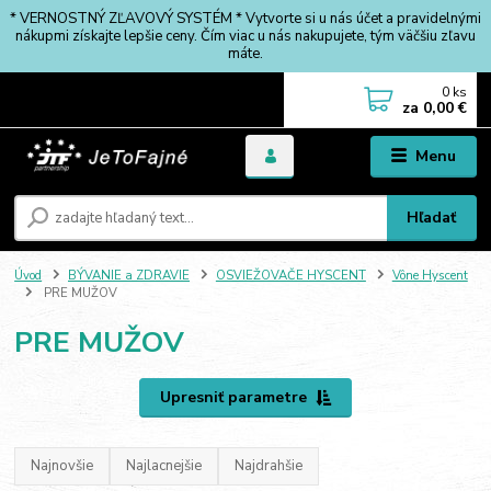
* VERNOSTNÝ ZĽAVOVÝ SYSTÉM * Vytvorte si u nás účet a pravidelnými
nákupmi získajte lepšie ceny. Čím viac u nás nakupujete, tým väčšiu zľavu
máte.
0
ks
za
0,00 €
Menu
Hľadať
Úvod
BÝVANIE a ZDRAVIE
OSVIEŽOVAČE HYSCENT
Vône Hyscent
PRE MUŽOV
PRE MUŽOV
Upresniť parametre
Najnovšie
Najlacnejšie
Najdrahšie