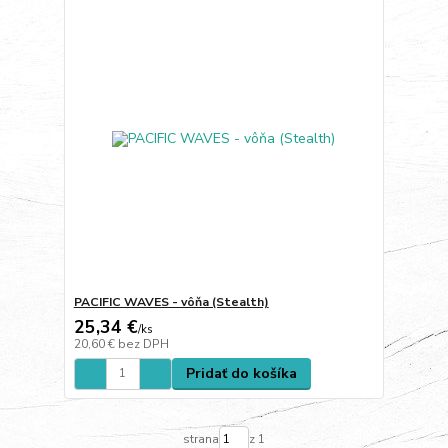
PACIFIC WAVES - vôňa (Stealth)
25,34 €
/
ks
20,60 €
bez DPH
Pridať do košíka
strana
z 1