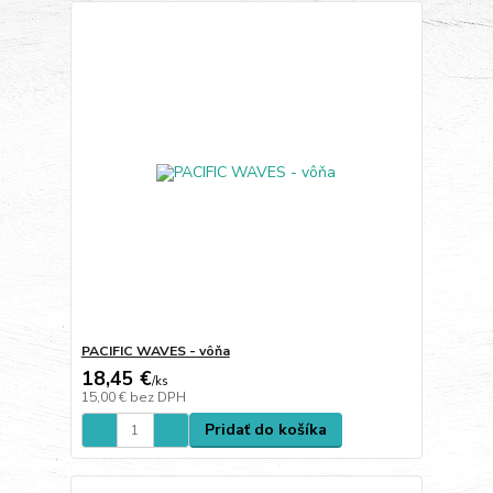
PACIFIC WAVES - vôňa
18,45 €
/
ks
15,00 €
bez DPH
Pridať do košíka