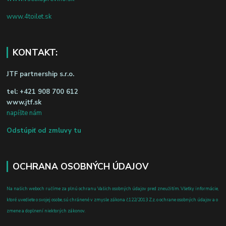
www.4toilet.sk
KONTAKT:
JTF partnership s.r.o.
tel:
+421 908 700 612
www.jtf.sk
napíšte nám
Odstúpiť od zmluvy tu
OCHRANA OSOBNÝCH ÚDAJOV
Na našich weboch ručíme za plnú ochranu Vašich osobných údajov pred zneužitím. Všetky informácie,
ktoré uvediete o svojej osobe, sú chránené v zmysle zákona č.122/2013 Z.z. o ochrane osobných údajov a o
zmene a doplnení niektorých zákonov.