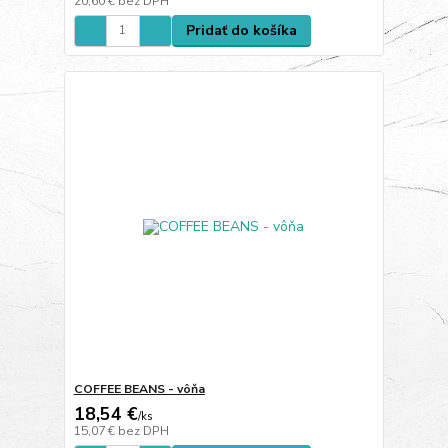
20,60 €
bez DPH
Pridať do košíka
COFFEE BEANS - vôňa
18,54 €
/
ks
15,07 €
bez DPH