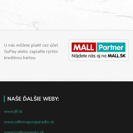
U nás môžete platiť cez účet
GoPay alebo zaplaťte rýchlo
kreditnou kartou.
NAŠE ĎALŠIE WEBY:
www.jtf.sk
www.odhrncaposparadlo.sk
www.vsetkoprevino.sk