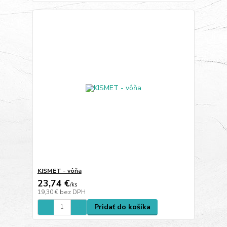
KISMET - vôňa
23,74 €
/
ks
19,30 €
bez DPH
Pridať do košíka