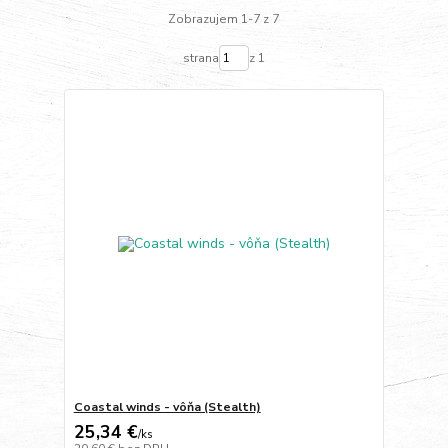
Zobrazujem 1-7 z 7
strana
z 1
Coastal winds - vôňa (Stealth)
25,34 €
/
ks