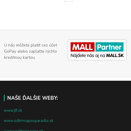
U nás môžete platiť cez účet
GoPay alebo zaplaťte rýchlo
kreditnou kartou.
NAŠE ĎALŠIE WEBY:
www.jtf.sk
www.odhrncaposparadlo.sk
www.vsetkoprevino.sk