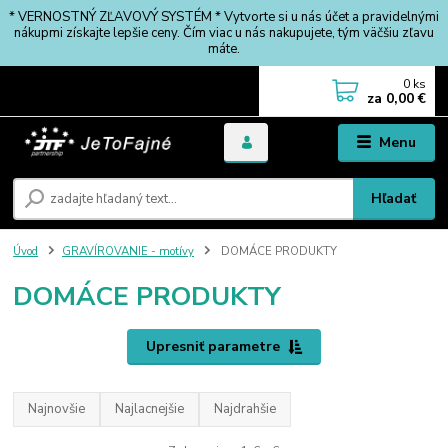
* VERNOSTNÝ ZĽAVOVÝ SYSTÉM * Vytvorte si u nás účet a pravidelnými
nákupmi získajte lepšie ceny. Čím viac u nás nakupujete, tým väčšiu zľavu
máte.
0
ks
za
0,00 €
Menu
Hľadať
Úvod
GRAVÍROVANIE - motívy
DOMÁCE PRODUKTY
DOMÁCE PRODUKTY
Upresniť parametre
Najnovšie
Najlacnejšie
Najdrahšie