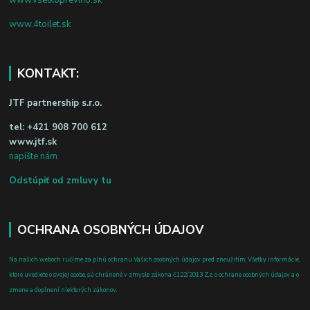
www.4toilet.sk
KONTAKT:
JTF partnership s.r.o.
tel:
+421 908 700 612
www.jtf.sk
napíšte nám
Odstúpiť od zmluvy tu
OCHRANA OSOBNÝCH ÚDAJOV
Na našich weboch ručíme za plnú ochranu Vašich osobných údajov pred zneužitím. Všetky informácie,
ktoré uvediete o svojej osobe, sú chránené v zmysle zákona č.122/2013 Z.z. o ochrane osobných údajov a o
zmene a doplnení niektorých zákonov.