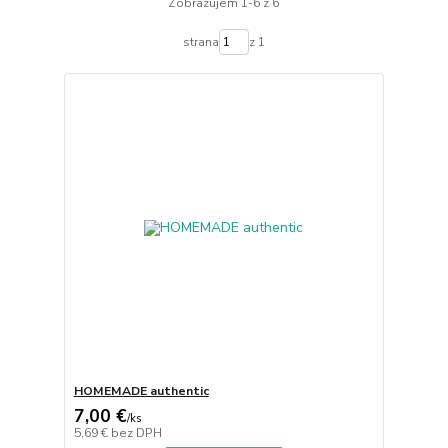
Zobrazujem 1-6 z 6
strana
z 1
HOMEMADE authentic
7,00 €
/
ks
5,69 €
bez DPH