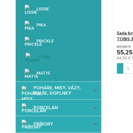
LISSIE
PIKA
Sada br
TOBIS 3
PRICKLE
65,00 €
55,25
TOBIS
44,92 €
MATIS
POHÁRE, MISY, VÁZY,
FĽAŠE, DOPLNKY
PORCELÁN
PRÍBORY