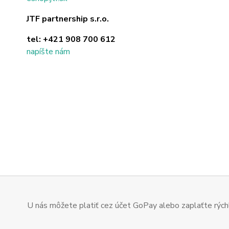
JTF partnership s.r.o.
tel:
+421 908 700 612
napíšte nám
U nás môžete platiť cez účet GoPay alebo zaplaťte rýchl