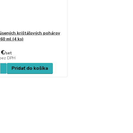
úsených krištáľových pohárov
60 ml (4 ks)
 €
/
set
bez DPH
Pridať do košíka