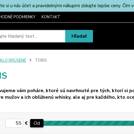
u nás účet a pravidelnými nákupmi získajte lepšie ceny. Čím via
HODNÉ PODMIENKY
KONTAKT
Hľadať
SKLO BRÚSENÉ
TOBIS
IS
ujeme vám poháre, ktoré sú navrhnuté pre tých, ktorí si po
re mužov a ich obľúbenú whisky, ale aj pre každého, kto oc
€
Od