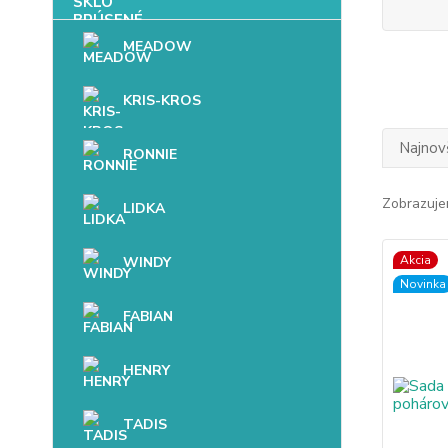
MEADOW
KRIS-KROS
Najnov
RONNIE
Zobrazuje
LIDKA
Akcia
WINDY
Novinka
FABIAN
HENRY
TADIS