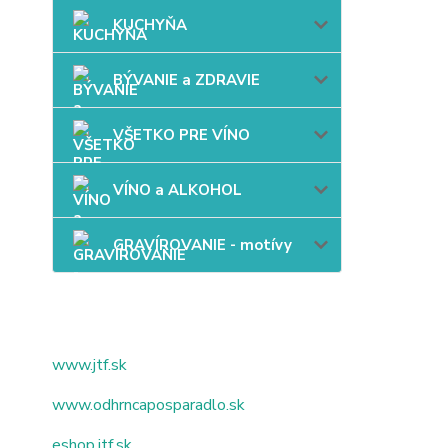
KUCHYŇA
BÝVANIE a ZDRAVIE
VŠETKO PRE VÍNO
VÍNO a ALKOHOL
GRAVÍROVANIE - motívy
www.jtf.sk
www.odhrncaposparadlo.sk
eshop.jtf.sk