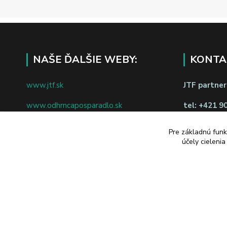
NAŠE ĎALŠIE WEBY:
KONTA
www.jtf.sk
JTF partners
www.odhrncaposparadlo.sk
tel:
+421 9
www.jtf.sk
www.vsetkoprevino.sk
napíšte nám
Pre základnú funk
účely cieleni
www.4toilet.sk
Odstúpiť o