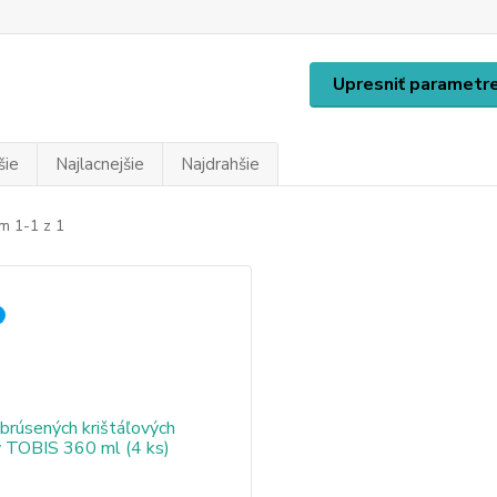
Upresniť parametr
šie
Najlacnejšie
Najdrahšie
m 1-1 z 1