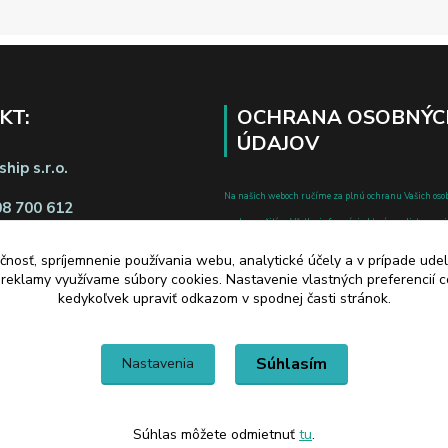
KT:
OCHRANA OSOBNÝC
ÚDAJOV
hip s.r.o.
Na našich weboch ručíme za plnú ochranu Vašich oso
08 700 612
pred zneužitím. Všetky informácie, ktoré uvediete o svoje
chránené v zmysle zákona č.122/2013 Z.z. o ochrane o
čnosť, spríjemnenie používania webu, analytické účely a v prípade udel
a o zmene a doplnení niektorých zákonov.
a reklamy využívame súbory cookies. Nastavenie vlastných preferencií 
d zmluvy tu
kedykoľvek upraviť odkazom v spodnej časti stránok.
Súhlasím
Nastavenia
Súhlas môžete odmietnuť
tu
.