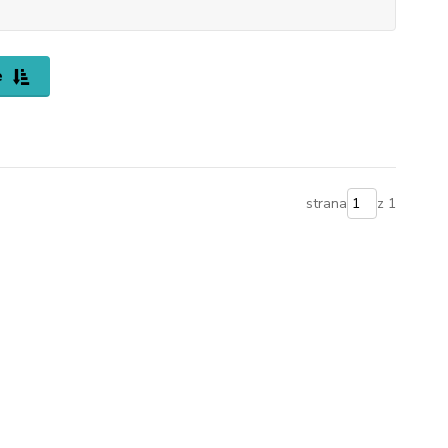
e
strana
z 1