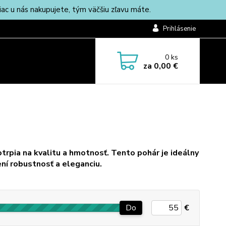
c u nás nakupujete, tým väčšiu zľavu máte.
Prihlásenie
0
ks
za
0,00 €
trpia na kvalitu a hmotnosť. Tento pohár je ideálny
ení robustnosť a eleganciu.
Do
€