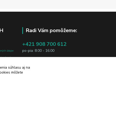
H
Radi Vám pomôžeme:
+421 908 700 612
po-pia: 8.00 - 16.00
bných údajov
j osobe, sú
business@jtf.sk
sobných údajov
enia súhlasu aj na
cookies môžete
Vytvorené na
Eshop-rychlo.sk