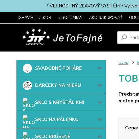
* VERNOSTNÝ ZĽAVOVÝ SYSTÉM * Vytvorte si 
GRAVÍR a DEKOR
B.BOHEMIAN
AKO NAKUPOVAŤ
OBC
Úvod
SVADOBNÉ POHÁRE
TOB
DARČEKY NA MIERU
Predstav
nielen p
SKLO S KRYŠTÁLIKMI
SKLO NA PÁLENKU
Cena:
SKLO BRÚSENÉ