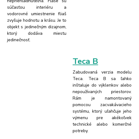
nepriehľadnuteľná. Fľaše sú
súčasťou interiéru a
vodorovné umiestnenie fliaš
zvyšuje hodnotu a krásu. Je to
objekt s jedinečným dizajnom,
ktorý dodáva miestu
jedinečnosť.
Teca B
Zabudovaná verzia modelu
Teca. Teca B sa ľahko
inštaluje do výklenkov alebo
nepoužívaných priestorov.
Rám je namontovaný
pomocou zacvakávacieho
systému, ktorý uľahčuje jeho
výmenu pre akékoľvek
technické alebo komerčné
potreby.