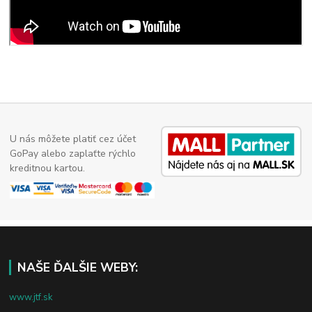
U nás môžete platiť cez účet
GoPay alebo zaplaťte rýchlo
kreditnou kartou.
NAŠE ĎALŠIE WEBY:
www.jtf.sk