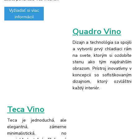
Vyžiadať si viac
informácií
Quadro Vino
Dizajn a technológia sa spojili
a vytvorili prvý chladiaci rám
na svete, ktorým si ozdobíte
stenu ako tým najdrahším
obrazom. Prístroj inovatívny v
koncepcii so sofistikovaným
dizajnom, ktorý ozvláštni
každý interiér.
Teca Vino
Teca je jednoduchá, ale
elegantná, zámerne
minimalistická, no