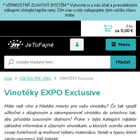
* VERNOSTNÝ ZĽAVOVÝ SYSTÉM * Vytvorte si u nás účet a pravidelnými
nákupmi získajte lepšie ceny. Čím viac u nás nakupujete, tým väčšiu zľavu
máte.
0
ks
za
0,00 €
Menu
Hľadať
Úvod
VŠETKO PRE VÍNO
VINOTÉKY Exclusive
Vinotéky EXPO Exclusive
Máte radi víno a hľadáte miesto pre vašu vinotéku? Čo tak spojiť
užitočné s dizajnovým a zakomponovať vinotéku do priestoru tak,
aby pôsobila luxusným dojmom? Práve v tejto kategórií nájdete
základné informácie k úžasným vinotékam, u ktorých oceníte okrem
svojej funkčnosti aj možnosť výberu materiálov, farieb a typov, ktoré
zaiste povznesú Váš interiér.