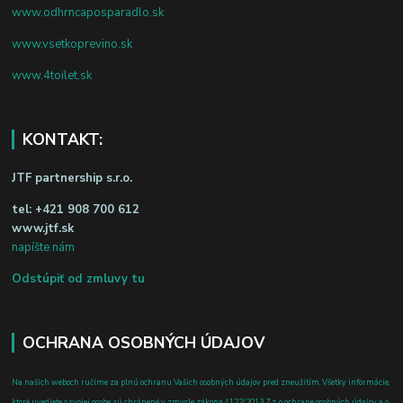
www.odhrncaposparadlo.sk
www.vsetkoprevino.sk
www.4toilet.sk
KONTAKT:
JTF partnership s.r.o.
tel:
+421 908 700 612
www.jtf.sk
napíšte nám
Odstúpiť od zmluvy tu
OCHRANA OSOBNÝCH ÚDAJOV
Na našich weboch ručíme za plnú ochranu Vašich osobných údajov pred zneužitím. Všetky informácie,
ktoré uvediete o svojej osobe, sú chránené v zmysle zákona č.122/2013 Z.z. o ochrane osobných údajov a o