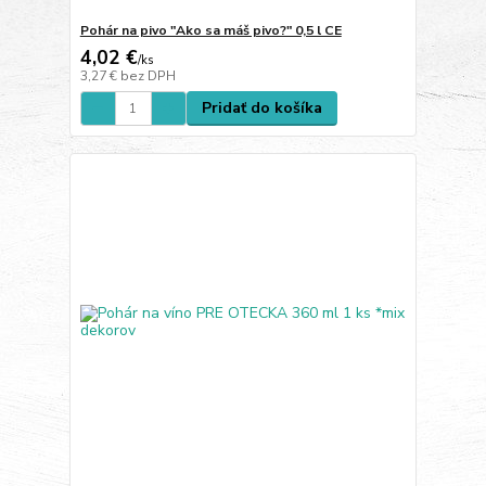
Pohár na pivo "Ako sa máš pivo?" 0,5 l CE
4,02 €
/
ks
3,27 €
bez DPH
Pridať do košíka