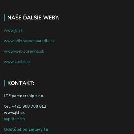
NAŠE ĎALŠIE WEBY:
www.jtf.sk
www.odhrncaposparadlo.sk
www.vsetkoprevino.sk
www.4toilet.sk
KONTAKT:
JTF partnership s.r.o.
tel:
+421 908 700 612
www.jtf.sk
napíšte nám
Odstúpiť od zmluvy tu