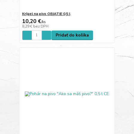
Krígel na pivo OBJATIE 0,5 l
10,20 €
/
ks
8,29 €
bez DPH
Pridať do košíka