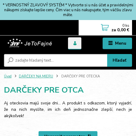
* VERNOSTNÝ ZĽAVOVÝ SYSTÉM * Vytvorte si u nás účet a pravidelnými
nákupmi získajte lepšie ceny. Čím viac u nás nakupujete, tým väčšiu zľavu
máte.
0
ks
za
0,00 €
Menu
Hľadať
Úvod
DARČEKY NA MIERU
DARČEKY PRE OTECKA
DARČEKY PRE OTCA
Aj oteckovia majú svoje dni... A produkt s odkazom, ktorý vyjadrí,
že na nich myslíte, im ich deň jednoznačne zlepší, nech je
akýkoľvek!