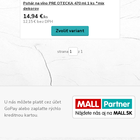
Pohár na víno PRE OTECKA 470 ml 1 ks *mix
dekorov
14,94 €
/
ks
12,15 €
bez DPH
Zvoliť variant
strana
z 1
U nás môžete platiť cez účet
GoPay alebo zaplaťte rýchlo
kreditnou kartou.