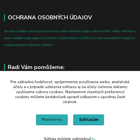
OCHRANA OSOBNÝCH ÚDAJOV
Na našich weboch ručíme za plnú ochranu Vašich osobných údajov pred zneužitím. Všetky informácie,
ktoré uvediete o svojej osobe, sú chránené v zmysle zákona č.122/2013 Z.z. o ochrane osobných údajov a o
zmene a doplnení niektorých zákonov.
Radi Vám pomôžeme:
+421 908 700 612
Pre základnú funkčnosť, spríjemnenie používania webu, analytické
účely a v prípade udelenia súhlasu aj na účely cielenia reklamy
po-pia: 8.00 - 16.00
využívame súbory cookies. Nastavenie vlastných preferencií
cookies môžete kedykoľvek upraviť odkazom v spodnej časti
business@jtf.sk
stránok.
Súhlasím
Nastavenia
Súhlas môžete odmietnuť
tu
.