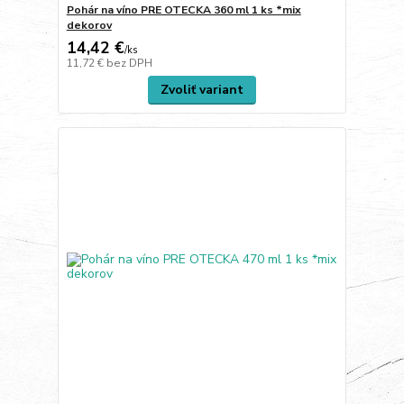
Pohár na víno PRE OTECKA 360 ml 1 ks *mix
dekorov
14,42 €
/
ks
11,72 €
bez DPH
Zvoliť variant