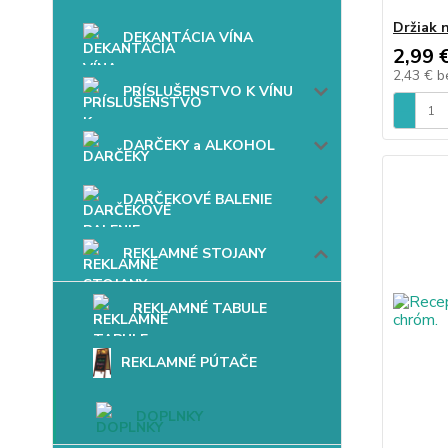
Držiak 
DEKANTÁCIA VÍNA
2,99 
2,43 €
b
PRÍSLUŠENSTVO K VÍNU
DARČEKY a ALKOHOL
DARČEKOVÉ BALENIE
REKLAMNÉ STOJANY
REKLAMNÉ TABULE
REKLAMNÉ PÚTAČE
DOPLNKY