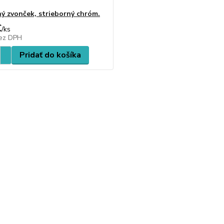
ý zvonček, strieborný chróm.
€
/
ks
ez DPH
Pridať do košíka