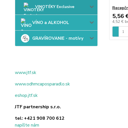
VINOTÉKY Exclusive
Recepčn
5,56 
4,52 €
b
VÍNO a ALKOHOL
GRAVÍROVANIE - motívy
www.jtf.sk
www.odhrncaposparadlo.sk
eshop.jtf.sk
JTF partnership s.r.o.
tel:
+421 908 700 612
napíšte nám