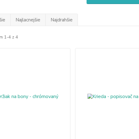
šie
Najlacnejšie
Najdrahšie
m 1-4 z 4