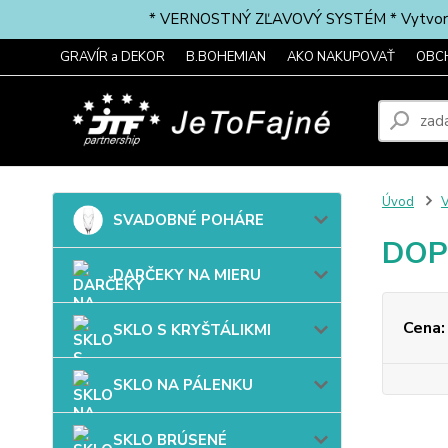
* VERNOSTNÝ ZĽAVOVÝ SYSTÉM * Vytvorte si 
GRAVÍR a DEKOR
B.BOHEMIAN
AKO NAKUPOVAŤ
OBC
Úvod
SVADOBNÉ POHÁRE
DOP
DARČEKY NA MIERU
Cena:
SKLO S KRYŠTÁLIKMI
SKLO NA PÁLENKU
SKLO BRÚSENÉ