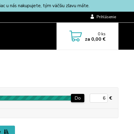
c u nás nakupujete, tým väčšiu zľavu máte.
Prihlásenie
0
ks
za
0,00 €
Do
€
e