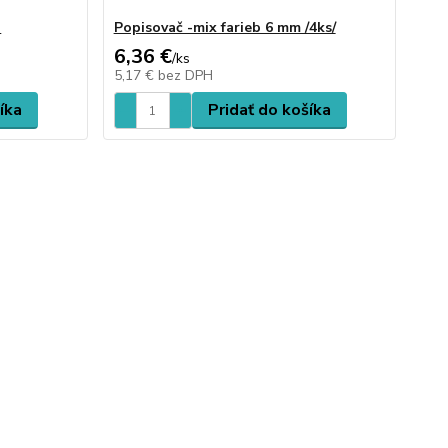
u
Popisovač -mix farieb 6 mm /4ks/
6,36 €
/
ks
5,17 €
bez DPH
íka
Pridať do košíka