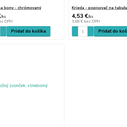
na bony - chrómovaný
Krieda - popisovač na tabuľ
€
4,53 €
/
ks
/
ks
ez DPH
3,68 €
bez DPH
Pridať do košíka
Pridať do koš