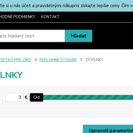
u nás účet a pravidelnými nákupmi získajte lepšie ceny. Čím via
HODNÉ PODMIENKY
KONTAKT
Hľadať
VŠETKO PRE VÍNO
REKLAMNÉ STOJANY
DOPLNKY
LNKY
€
Od
Upresniť parametr