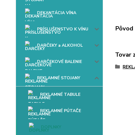
DEKANTÁCIA VÍNA
Pôvod 
PRÍSLUŠENSTVO K VÍNU
DARČEKY a ALKOHOL
Tovar 
DARČEKOVÉ BALENIE
REKL
REKLAMNÉ STOJANY
REKLAMNÉ TABULE
REKLAMNÉ PÚTAČE
DOPLNKY