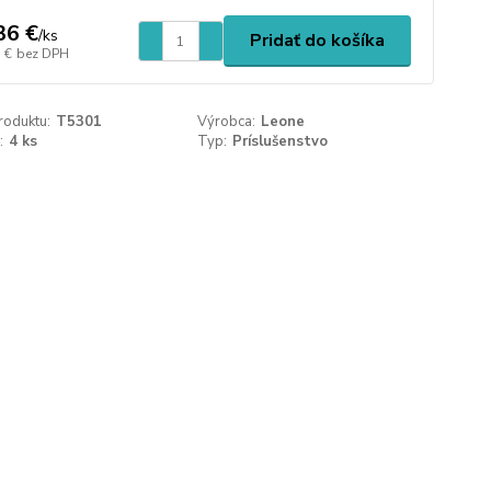
36 €
/
ks
Pridať do košíka
 €
bez DPH
roduktu:
T5301
Výrobca:
Leone
:
4 ks
Typ:
Príslušenstvo