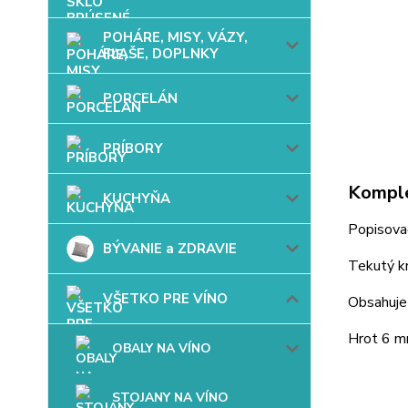
POHÁRE, MISY, VÁZY,
FĽAŠE, DOPLNKY
PORCELÁN
PRÍBORY
Komple
KUCHYŇA
Popisovač
BÝVANIE a ZDRAVIE
Tekutý kr
VŠETKO PRE VÍNO
Obsahuje 
Hrot 6 
OBALY NA VÍNO
STOJANY NA VÍNO