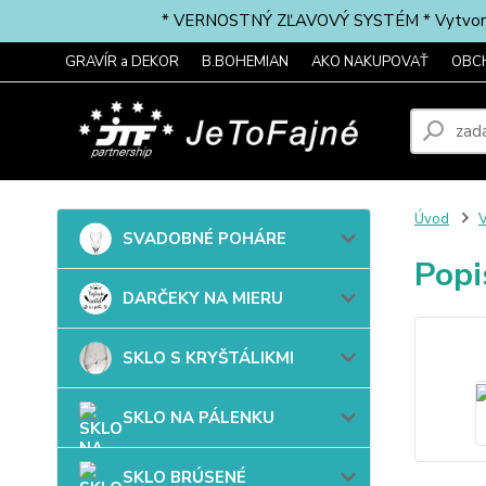
* VERNOSTNÝ ZĽAVOVÝ SYSTÉM * Vytvorte si 
GRAVÍR a DEKOR
B.BOHEMIAN
AKO NAKUPOVAŤ
OBC
Úvod
SVADOBNÉ POHÁRE
Popi
DARČEKY NA MIERU
SKLO S KRYŠTÁLIKMI
SKLO NA PÁLENKU
SKLO BRÚSENÉ