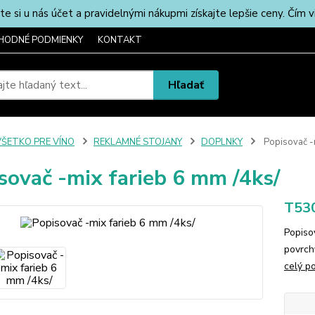
u nás účet a pravidelnými nákupmi získajte lepšie ceny. Čím via
HODNÉ PODMIENKY
KONTAKT
Hľadať
VŠETKO PRE VÍNO
REKLAMNÉ STOJANY
DOPLNKY
Popisovač -m
sovač -mix farieb 6 mm /4ks/
T53
Popiso
povrch
celý p