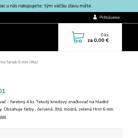
c u nás nakupujete, tým väčšiu zľavu máte.
Prihlásenie
0
ks
za
0,00 €
ix farieb 6 mm /4ks/
01
vač - farebný 4 ks Tekutý kriedový značkovač na hladké
y. Obsahuje farby : červená, žltá, modrá, zelená Hrot 6 mm
opis