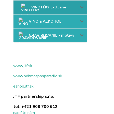
VINOTÉKY Exclusive
VÍNO a ALKOHOL
GRAVÍROVANIE - motívy
www.jtf.sk
www.odhrncaposparadlo.sk
eshop.jtf.sk
JTF partnership s.r.o.
tel:
+421 908 700 612
napíšte nám