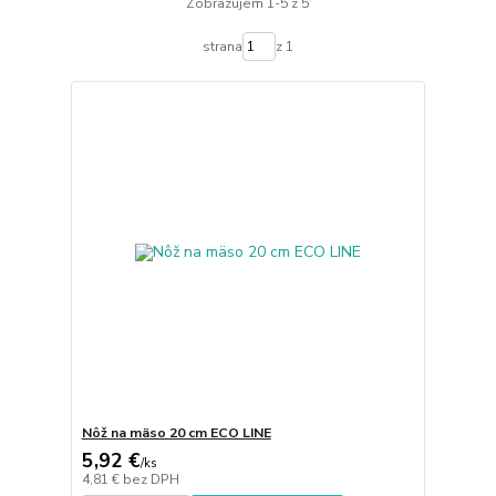
Zobrazujem 1-5 z 5
strana
z 1
Nôž na mäso 20 cm ECO LINE
5,92 €
/
ks
4,81 €
bez DPH