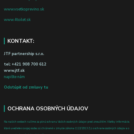
www.vsetkoprevino.sk
www.4toilet.sk
KONTAKT:
JTF partnership s.r.o.
tel:
+421 908 700 612
www.jtf.sk
napíšte nám
Odstúpiť od zmluvy tu
OCHRANA OSOBNÝCH ÚDAJOV
Na našich weboch ručíme za plnú ochranu Vašich osobných údajov pred zneužitím. Všetky informácie,
ktoré uvediete o svojej osobe, sú chránené v zmysle zákona č.122/2013 Z.z. o ochrane osobných údajov a o