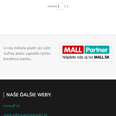
strana
z 1
U nás môžete platiť cez účet
GoPay alebo zaplaťte rýchlo
kreditnou kartou.
NAŠE ĎALŠIE WEBY:
www.jtf.sk
www.odhrncaposparadlo.sk