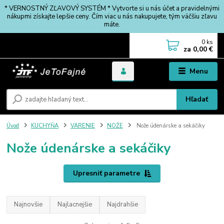
* VERNOSTNÝ ZĽAVOVÝ SYSTÉM * Vytvorte si u nás účet a pravidelnými
nákupmi získajte lepšie ceny. Čím viac u nás nakupujete, tým väčšiu zľavu
máte.
0
ks
za
0,00 €
Menu
Hľadať
Úvod
KUCHYŇA
VARENIE
NOŽE
Nože údenárske a sekáčiky
Nože údenárske a sekáčiky
Upresniť parametre
Najnovšie
Najlacnejšie
Najdrahšie