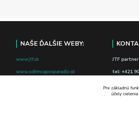
NAŠE ĎALŠIE WEBY:
KONTA
www.jtf.sk
JTF partners
www.odhrncaposparadlo.sk
tel:
+421 9
www.jtf.sk
www.vsetkoprevino.sk
napíšte nám
Pre základnú funk
účely cieleni
www.4toilet.sk
Odstúpiť o