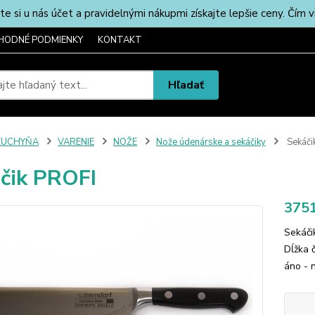
u nás účet a pravidelnými nákupmi získajte lepšie ceny. Čím via
HODNÉ PODMIENKY
KONTAKT
Hľadať
KUCHYŇA
VARENIE
NOŽE
Nože údenárske a sekáčiky
Sekáči
čik PROFI
375
Sekáči
Dĺžka 
áno -