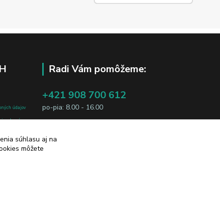
H
Radi Vám pomôžeme:
+421 908 700 612
po-pia: 8.00 - 16.00
bných údajov
j osobe, sú
business@jtf.sk
sobných údajov
enia súhlasu aj na
cookies môžete