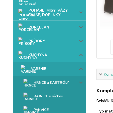
POHÁRE, MISY, VÁZY,
FĽAŠE, DOPLNKY
PORCELÁN
PRÍBORY
KUCHYŇA
VARENIE
Kompl
HRNCE a KASTRÓLY
Komple
RAJNICE s rúčkou
Sekáčik 6
PANVICE
Typ mate