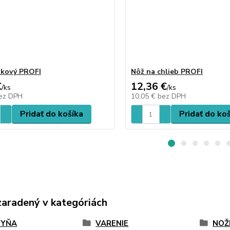
tkový PROFI
Nôž na chlieb PROFI
€
12,36 €
/
ks
/
ks
ez DPH
10,05 €
bez DPH
Pridať do košíka
Pridať do ko
zaradený v kategóriách
HYŇA
VARENIE
NOŽ