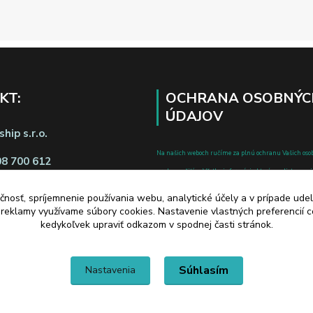
KT:
OCHRANA OSOBNÝC
ÚDAJOV
hip s.r.o.
Na našich weboch ručíme za plnú ochranu Vašich oso
08 700 612
pred zneužitím. Všetky informácie, ktoré uvediete o svoje
chránené v zmysle zákona č.122/2013 Z.z. o ochrane o
čnosť, spríjemnenie používania webu, analytické účely a v prípade udel
a o zmene a doplnení niektorých zákonov.
a reklamy využívame súbory cookies. Nastavenie vlastných preferencií 
d zmluvy tu
kedykoľvek upraviť odkazom v spodnej časti stránok.
Súhlasím
Nastavenia