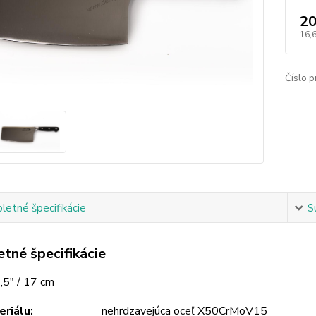
20
16,
Číslo p
etné špecifikácie
S
tné špecifikácie
,5" / 17 cm
riálu:
nehrdzavejúca oceľ X50CrMoV15