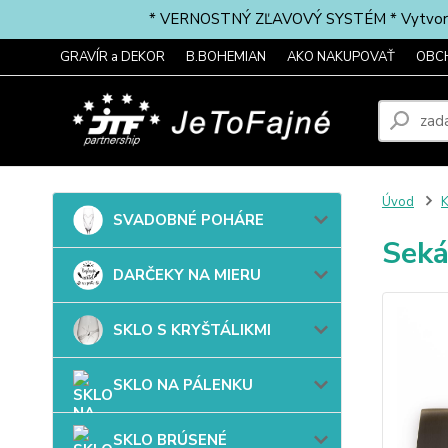
* VERNOSTNÝ ZĽAVOVÝ SYSTÉM * Vytvorte si 
GRAVÍR a DEKOR
B.BOHEMIAN
AKO NAKUPOVAŤ
OBC
Úvod
SVADOBNÉ POHÁRE
Seká
DARČEKY NA MIERU
SKLO S KRYŠTÁLIKMI
SKLO NA PÁLENKU
SKLO BRÚSENÉ