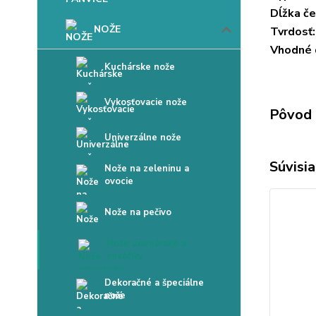
Dĺžka če
NOŽE
Tvrdosť:
Vhodné 
Kuchárske nože
Vykosťovacie nože
Pôvod 
Univerzálne nože
Súvisia
Nože na zeleninu a
ovocie
Nože na pečivo
Nože údenárske a
sekáčiky
Dekoračné a špeciálne
nože