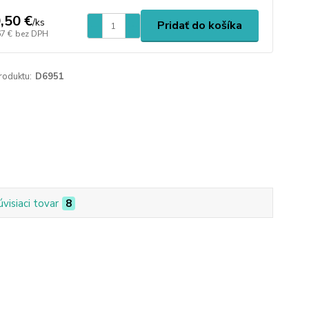
,50 €
/
ks
Pridať do košíka
67 €
bez DPH
roduktu:
D6951
úvisiaci tovar
8