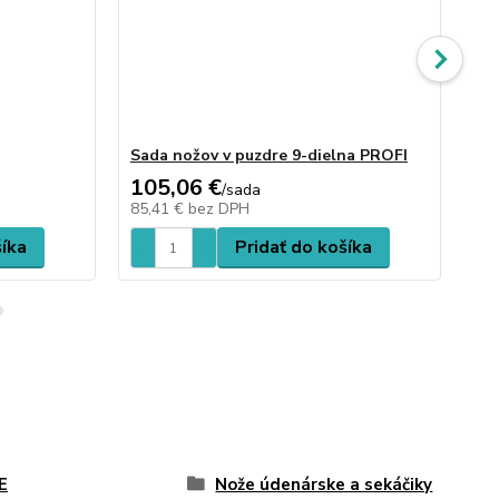
Sada nožov v puzdre 9-dielna PROFI
Nô
105,06 €
19
/
sada
85,41 €
bez DPH
15
šíka
Pridať do košíka
E
Nože údenárske a sekáčiky