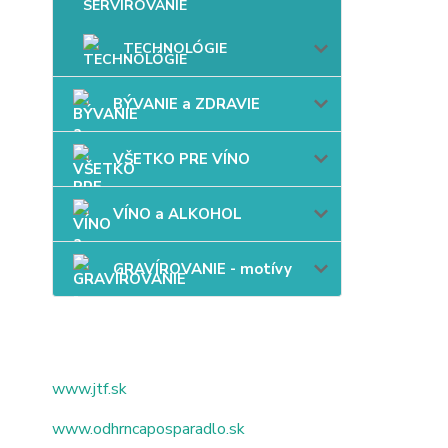
TECHNOLÓGIE
BÝVANIE a ZDRAVIE
VŠETKO PRE VÍNO
VÍNO a ALKOHOL
GRAVÍROVANIE - motívy
www.jtf.sk
www.odhrncaposparadlo.sk