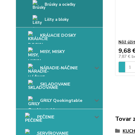
Brúsky a ocieľky
Lišty a bloky
KRÁJACIE DOSKY
Nôž úži
9,68 
MISY, MISKY
7,87 €
b
NÁRADIE-NÁČINIE
SKLADOVANIE
GRILY Qookingtable
PEČENIE
Tovar 
KUC
SERVÍROVANIE