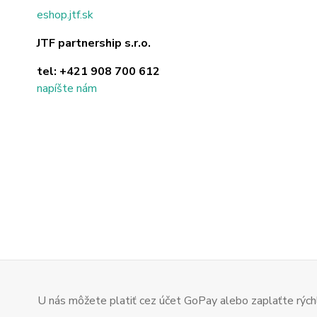
eshop.jtf.sk
JTF partnership s.r.o.
tel:
+421 908 700 612
napíšte nám
U nás môžete platiť cez účet GoPay alebo zaplaťte rýchl