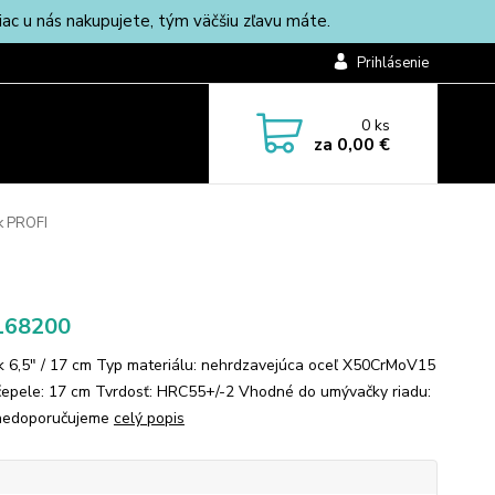
c u nás nakupujete, tým väčšiu zľavu máte.
Prihlásenie
0
ks
za
0,00 €
k PROFI
168200
k 6,5" / 17 cm Typ materiálu: nehrdzavejúca oceľ X50CrMoV15
čepele: 17 cm Tvrdosť: HRC55+/-2 Vhodné do umývačky riadu:
 nedoporučujeme
celý popis