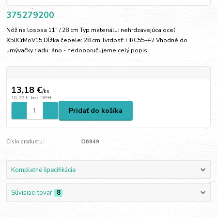
375279200
Nôž na lososa 11" / 28 cm Typ materiálu: nehrdzavejúca oceľ
X50CrMoV15 Dĺžka čepele: 28 cm Tvrdosť: HRC55+/-2 Vhodné do
umývačky riadu: áno - nedoporučujeme
celý popis
13,18 €
/
ks
10,72 €
bez DPH
Pridať do košíka
Číslo produktu:
D6949
Kompletné špecifikácie
Súvisiaci tovar
8