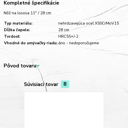
Kompletné špecifikácie
Nôž na lososa 11" / 28 cm
Typ materiálu:
nehrdzavejúca oceľ X50CrMoV15
Dĺžka čepele:
28 cm
Tvrdosť:
HRC55+/-2
Vhodné do umývačky riadu:
áno - nedoporučujeme
Pôvod tovaru
Súvisiaci tovar
8