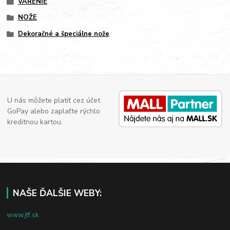
VARENIE
NOŽE
Dekoračné a špeciálne nože
U nás môžete platiť cez účet
GoPay alebo zaplaťte rýchlo
kreditnou kartou.
NAŠE ĎALŠIE WEBY:
www.jtf.sk