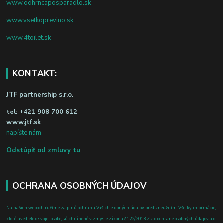
www.odhrncaposparadlo.sk
www.vsetkoprevino.sk
www.4toilet.sk
KONTAKT:
JTF partnership s.r.o.
tel:
+421 908 700 612
www.jtf.sk
napíšte nám
Odstúpiť od zmluvy tu
OCHRANA OSOBNÝCH ÚDAJOV
Na našich weboch ručíme za plnú ochranu Vašich osobných údajov pred zneužitím. Všetky informácie,
ktoré uvediete o svojej osobe, sú chránené v zmysle zákona č.122/2013 Z.z. o ochrane osobných údajov a o