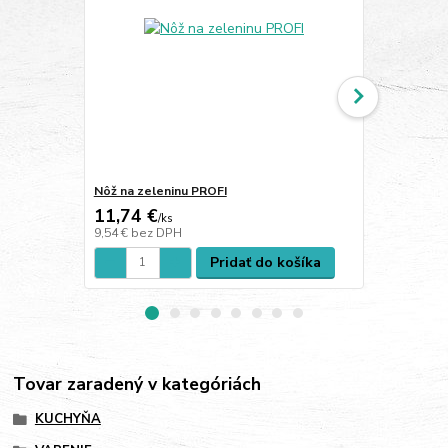
Nôž na zeleninu PROFI
Nôž na stea
11,74 €
12,26 €
/
ks
/
k
9,54 €
bez DPH
9,97 €
bez D
Pridať do košíka
Tovar zaradený v kategóriách
KUCHYŇA