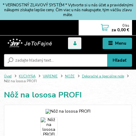
* VERNOSTNÝ ZĽAVOVÝ SYSTÉM * Vytvorte si u nás účet a pravidelnými
nákupmi získajte lepšie ceny. Čím viac u nás nakupujete, tým väčšiu zľavu
máte.
0
ks
za
0,00 €
Menu
Hľadať
Úvod
KUCHYŇA
VARENIE
NOŽE
Dekoračné a špeciálne nože
Nôž na lososa PROFI
Nôž na lososa PROFI