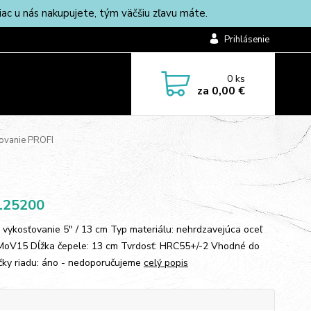
c u nás nakupujete, tým väčšiu zľavu máte.
Prihlásenie
0
ks
za
0,00 €
ovanie PROFI
125200
 vykosťovanie 5" / 13 cm Typ materiálu: nehrdzavejúca oceľ
oV15 Dĺžka čepele: 13 cm Tvrdosť: HRC55+/-2 Vhodné do
ky riadu: áno - nedoporučujeme
celý popis