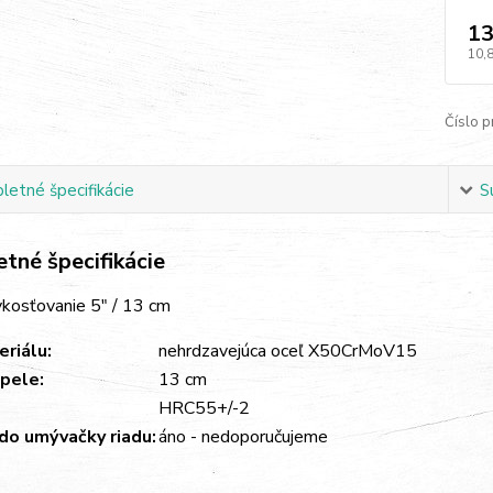
13
10,
Číslo p
etné špecifikácie
S
tné špecifikácie
ykosťovanie 5" / 13 cm
riálu:
nehrdzavejúca oceľ X50CrMoV15
pele:
13 cm
HRC55+/-2
do umývačky riadu:
áno - nedoporučujeme