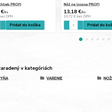
chlieb PROFI
Nôž na lososa PROFI
 €
13,18 €
/
ks
/
ks
bez DPH
10,72 €
bez DPH
Pridať do košíka
Pridať do ko
zaradený v kategóriách
HYŇA
VARENIE
NOŽ