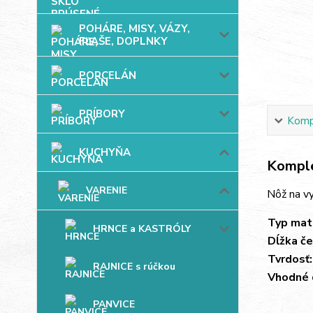
POHÁRE, MISY, VÁZY,
FĽAŠE, DOPLNKY
PORCELÁN
PRÍBORY
Kompl
KUCHYŇA
Komple
VARENIE
Nôž na v
Typ mate
HRNCE a KASTRÓLY
Dĺžka če
Tvrdosť:
RAJNICE s rúčkou
Vhodné 
PANVICE