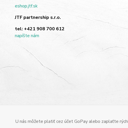
eshop.jtf.sk
JTF partnership s.r.o.
tel:
+421 908 700 612
napíšte nám
U nás môžete platiť cez účet GoPay alebo zaplaťte rýchl