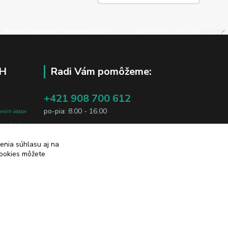
H
Radi Vám pomôžeme:
+421 908 700 612
po-pia: 8.00 - 16.00
bných údajov
j osobe, sú
business@jtf.sk
sobných údajov
enia súhlasu aj na
cookies môžete