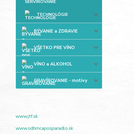
TECHNOLÓGIE
BÝVANIE a ZDRAVIE
VŠETKO PRE VÍNO
VÍNO a ALKOHOL
GRAVÍROVANIE - motívy
www.jtf.sk
www.odhrncaposparadlo.sk