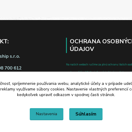
KT:
OCHRANA OSOBNÝC
ÚDAJOV
hip s.r.o.
Na našich weboch ručíme za plnú ochranu Vašich oso
08 700 612
pred zneužitím. Všetky informácie, ktoré uvediete o svoje
chránené v zmysle zákona č.122/2013 Z.z. o ochrane o
čnosť, spríjemnenie používania webu, analytické účely a v prípade udel
a o zmene a doplnení niektorých zákonov.
a reklamy využívame súbory cookies. Nastavenie vlastných preferencií 
d zmluvy tu
kedykoľvek upraviť odkazom v spodnej časti stránok.
Súhlasím
Nastavenia