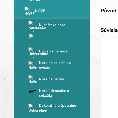
Pôvod 
NOŽE
Kuchárske nože
Súvisia
Vykosťovacie nože
Univerzálne nože
Nože na zeleninu a
ovocie
Nože na pečivo
Nože údenárske a
sekáčiky
Dekoračné a špeciálne
nože