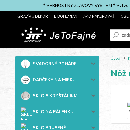
* VERNOSTNÝ ZĽAVOVÝ SYSTÉM * Vytvorte si 
GRAVÍR a DEKOR
B.BOHEMIAN
AKO NAKUPOVAŤ
OBC
Úvod
SVADOBNÉ POHÁRE
Nôž 
DARČEKY NA MIERU
SKLO S KRYŠTÁLIKMI
SKLO NA PÁLENKU
SKLO BRÚSENÉ