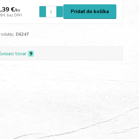
,39 €
/
ks
Pridať do košíka
89 €
bez DPH
roduktu:
D6247
úvisiaci tovar
9