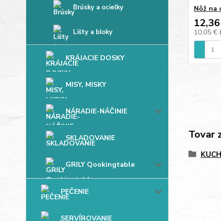
Brúsky a ocieľky
Nôž na 
12,36
Lišty a bloky
10,05 €
KRÁJACIE DOSKY
MISY, MISKY
NÁRADIE-NÁČINIE
Tovar 
SKLADOVANIE
KUC
GRILY Qookingtable
PEČENIE
SERVÍROVANIE