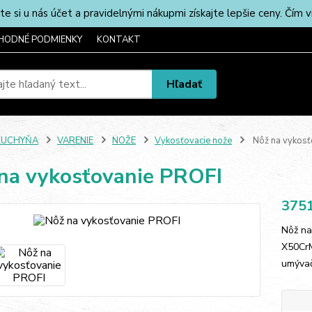
u nás účet a pravidelnými nákupmi získajte lepšie ceny. Čím via
HODNÉ PODMIENKY
KONTAKT
Hľadať
KUCHYŇA
VARENIE
NOŽE
Vykosťovacie nože
Nôž na vykosť
na vykosťovanie PROFI
375
Nôž na
X50CrM
umývač