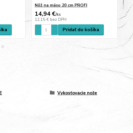
Nôž na mäso 20 cm PROFI
Nô
14,94 €
8,
/
ks
12,15 €
bez DPH
6,
šíka
Pridať do košíka
E
Vykosťovacie nože