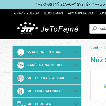
* VERNOSTNÝ ZĽAVOVÝ SYSTÉM * Vytvorte si 
GRAVÍR a DEKOR
B.BOHEMIAN
AKO NAKUPOVAŤ
OBC
Úvod
SVADOBNÉ POHÁRE
Nôž
DARČEKY NA MIERU
SKLO S KRYŠTÁLIKMI
SKLO NA PÁLENKU
SKLO BRÚSENÉ