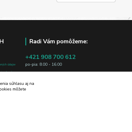
H
Radi Vám pomôžeme:
+421 908 700 612
po-pia: 8.00 - 16.00
bných údajov
j osobe, sú
business@jtf.sk
sobných údajov
enia súhlasu aj na
cookies môžete