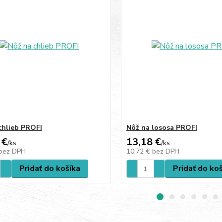
chlieb PROFI
Nôž na lososa PROFI
 €
13,18 €
/
ks
/
ks
bez DPH
10,72 €
bez DPH
Pridať do košíka
Pridať do ko