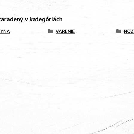
zaradený v kategóriách
HYŇA
VARENIE
NOŽ