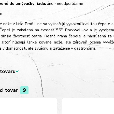
dné do umývačky riadu:
áno - neodporúčame
ne
 nože z línie Profi Line sa vyznačujú vysokou kvalitou čepele
. Čepeľ je zakalená na tvrdosť 55° Rockwell-ov a je vyroben
 dlhšia životnosť ostria. Rezná hrana čepele je nabrúsená za 
, ktorí hľadajú ľahké kované nože, ale zároveň ocenia vyvá
e v domácnosti, ale zvládnu aj zaťaženie v gastronómii.
tovaru
ci tovar
9