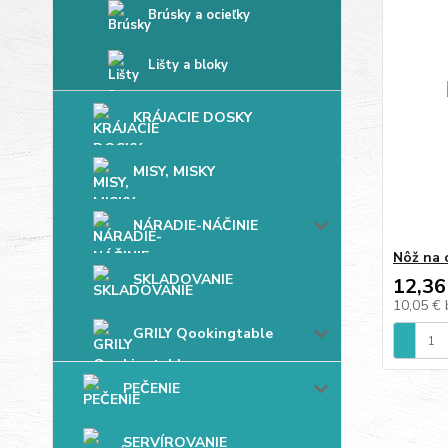
Brúsky a ocieľky
Lišty a bloky
KRÁJACIE DOSKY
MISY, MISKY
NÁRADIE-NÁČINIE
Nôž na 
SKLADOVANIE
12,36
10,05 €
GRILY Qookingtable
PEČENIE
SERVÍROVANIE