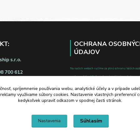
KT:
OCHRANA OSOBNÝC
ÚDAJOV
hip s.r.o.
Na našich weboch ručíme za plnú ochranu Vašich oso
08 700 612
pred zneužitím. Všetky informácie, ktoré uvediete o svoje
chránené v zmysle zákona č.122/2013 Z.z. o ochrane o
čnosť, spríjemnenie používania webu, analytické účely a v prípade udel
a o zmene a doplnení niektorých zákonov.
a reklamy využívame súbory cookies. Nastavenie vlastných preferencií 
d zmluvy tu
kedykoľvek upraviť odkazom v spodnej časti stránok.
Súhlasím
Nastavenia