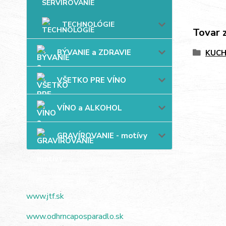
TECHNOLÓGIE
Tovar 
BÝVANIE a ZDRAVIE
KUC
VŠETKO PRE VÍNO
VÍNO a ALKOHOL
GRAVÍROVANIE - motívy
www.jtf.sk
www.odhrncaposparadlo.sk