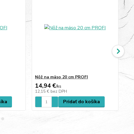
Nôž na mäso 20 cm PROFI
Nô
14,94 €
8,
/
ks
12,15 €
bez DPH
6,
šíka
Pridať do košíka