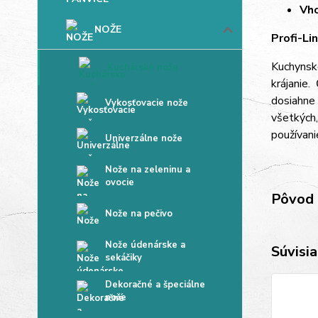
Vho
NOŽE
Profi-Li
Kuchynské
Kuchárske nože
krájanie
dosiahne
Vykosťovacie nože
všetkých
používani
Univerzálne nože
Nože na zeleninu a
ovocie
Pôvod 
Nože na pečivo
Nože údenárske a
Súvisia
sekáčiky
Dekoračné a špeciálne
nože