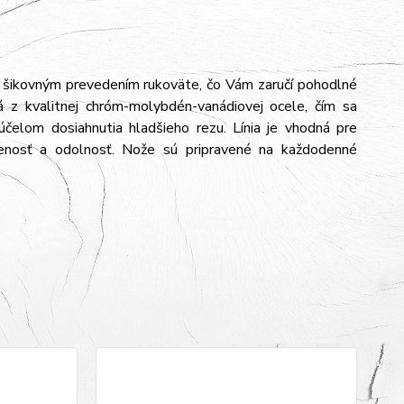
 a šikovným prevedením rukoväte, čo Vám zaručí pohodlné
á z kvalitnej chróm-molybdén-vanádiovej ocele, čím sa
účelom dosiahnutia hladšieho rezu. Línia je vhodná pre
ženosť a odolnosť. Nože sú pripravené na každodenné