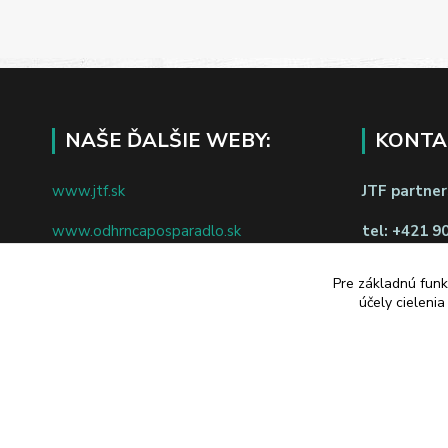
NAŠE ĎALŠIE WEBY:
KONTA
www.jtf.sk
JTF partners
www.odhrncaposparadlo.sk
tel:
+421 9
www.jtf.sk
www.vsetkoprevino.sk
napíšte nám
Pre základnú funk
účely cieleni
www.4toilet.sk
Odstúpiť o