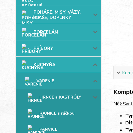
POHÁRE, MISY, VÁZY,
FĽAŠE, DOPLNKY
PORCELÁN
PRÍBORY
KUCHYŇA
Kompl
VARENIE
Komple
HRNCE a KASTRÓLY
Nôž Santo
RAJNICE s rúčkou
Typ
Dĺž
PANVICE
Tvr