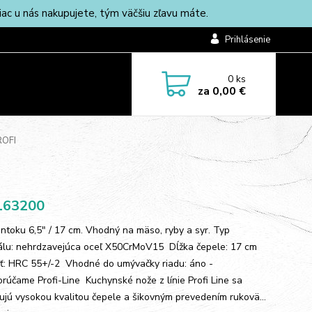
c u nás nakupujete, tým väčšiu zľavu máte.
Prihlásenie
0
ks
za
0,00 €
OFI
163200
ntoku 6,5" / 17 cm. Vhodný na mäso, ryby a syr. Typ
álu: nehrdzavejúca oceľ X50CrMoV15 Dĺžka čepele: 17 cm
ť: HRC 55+/-2 Vhodné do umývačky riadu: áno -
rúčame Profi-Line Kuchynské nože z línie Profi Line sa
ujú vysokou kvalitou čepele a šikovným prevedením rukovä...