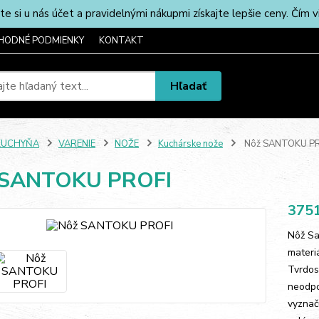
u nás účet a pravidelnými nákupmi získajte lepšie ceny. Čím via
HODNÉ PODMIENKY
KONTAKT
Hľadať
KUCHYŇA
VARENIE
NOŽE
Kuchárske nože
Nôž SANTOKU PR
 SANTOKU PROFI
375
Nôž Sa
materi
Tvrdos
neodpo
vyznač