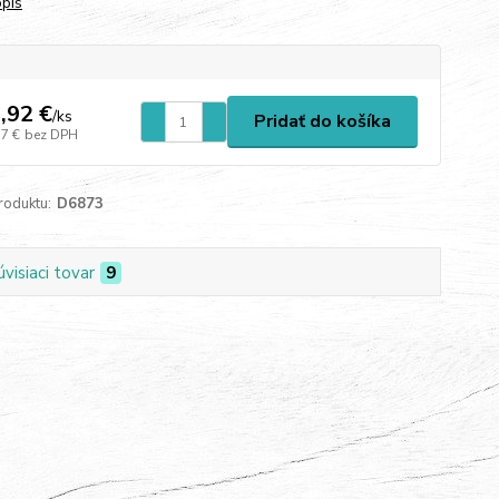
opis
,92 €
/
ks
Pridať do košíka
57 €
bez DPH
roduktu:
D6873
úvisiaci tovar
9