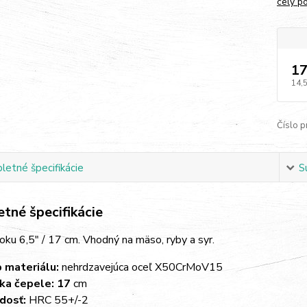
celý p
17
14,
Číslo p
etné špecifikácie
S
tné špecifikácie
ku 6,5" / 17 cm. Vhodný na mäso, ryby a syr.
 materiálu:
nehrdzavejúca oceľ X50CrMoV15
ka čepele: 17
cm
dosť:
HRC 55+/-2