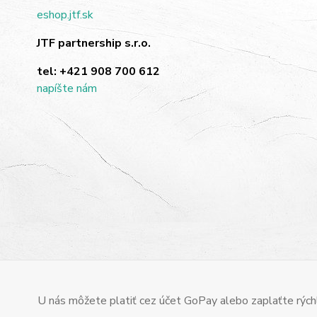
eshop.jtf.sk
JTF partnership s.r.o.
tel:
+421 908 700 612
napíšte nám
U nás môžete platiť cez účet GoPay alebo zaplaťte rýchl