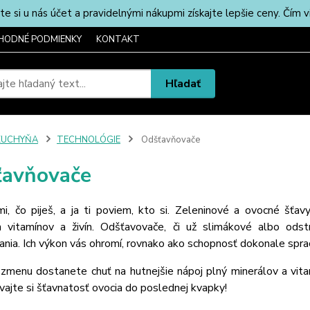
u nás účet a pravidelnými nákupmi získajte lepšie ceny. Čím via
HODNÉ PODMIENKY
KONTAKT
Hľadať
KUCHYŇA
TECHNOLÓGIE
Odšťavňovače
avňovače
i, čo piješ, a ja ti poviem, kto si. Zeleninové a ovocné šťavy
 vitamínov a živín. Odšťavovače, či už slimákové albo odst
nia. Ich výkon vás ohromí, rovnako ako schopnosť dokonale spraco
zmenu dostanete chuť na hutnejšie nápoj plný minerálov a vitam
ajte si šťavnatosť ovocia do poslednej kvapky!