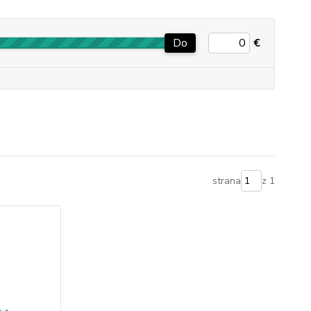
Do
€
strana
z 1