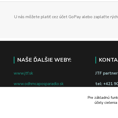
U nás môžete platiť cez účet GoPay alebo zaplaťte rýchl
NAŠE ĎALŠIE WEBY:
KONTA
www.jtf.sk
JTF partners
www.odhrncaposparadlo.sk
tel:
+421 9
www.jtf.sk
www.vsetkoprevino.sk
napíšte nám
Pre základnú funk
účely cieleni
www.4toilet.sk
Odstúpiť o