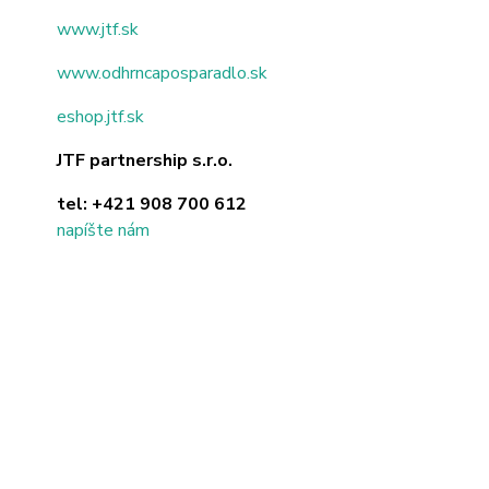
www.jtf.sk
www.odhrncaposparadlo.sk
eshop.jtf.sk
JTF partnership s.r.o.
tel:
+421 908 700 612
napíšte nám