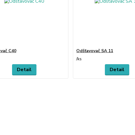
vač C40
Odšťavovač SA 11
/
ks
Detail
Detail