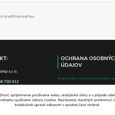
o kreditnou kartou.
KT:
OCHRANA OSOBNÝC
ÚDAJOV
hip s.r.o.
Na našich weboch ručíme za plnú ochranu Vašich oso
08 700 612
pred zneužitím. Všetky informácie, ktoré uvediete o svoje
chránené v zmysle zákona č.122/2013 Z.z. o ochrane o
čnosť, spríjemnenie používania webu, analytické účely a v prípade udel
a o zmene a doplnení niektorých zákonov.
a reklamy využívame súbory cookies. Nastavenie vlastných preferencií 
d zmluvy tu
kedykoľvek upraviť odkazom v spodnej časti stránok.