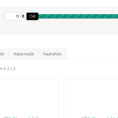
€
Od
šie
Najlacnejšie
Najdrahšie
m 1-2 z 2