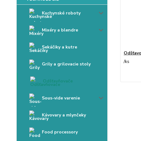
Kuchynské roboty
Mixéry a blendre
Sekáčiky a kutre
Odšťavo
/
ks
Grily a grilovacie stoly
Odšťavňovače
Sous-vide varenie
Kávovary a mlynčeky
Food processory