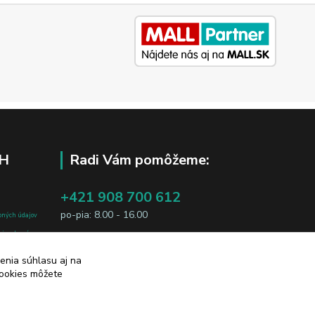
H
Radi Vám pomôžeme:
+421 908 700 612
po-pia: 8.00 - 16.00
bných údajov
j osobe, sú
business@jtf.sk
sobných údajov
enia súhlasu aj na
cookies môžete