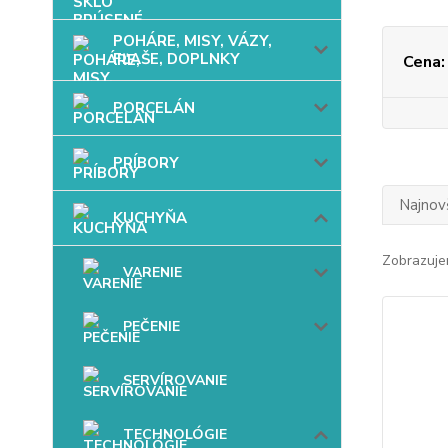
POHÁRE, MISY, VÁZY,
FĽAŠE, DOPLNKY
Cena:
PORCELÁN
PRÍBORY
Najnov
KUCHYŇA
Zobrazuje
VARENIE
PEČENIE
SERVÍROVANIE
TECHNOLÓGIE