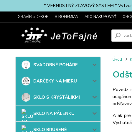
* VERNOSTNÝ ZĽAVOVÝ SYSTÉM * Vytvorte si 
GRAVÍR a DEKOR
B.BOHEMIAN
AKO NAKUPOVAŤ
OBC
Úvod
SVADOBNÉ POHÁRE
Odšť
DARČEKY NA MIERU
Povedz m
uragánom
SKLO S KRYŠTÁLIKMI
odšťavova
SKLO NA PÁLENKU
A ak pre 
Vychutnáv
SKLO BRÚSENÉ