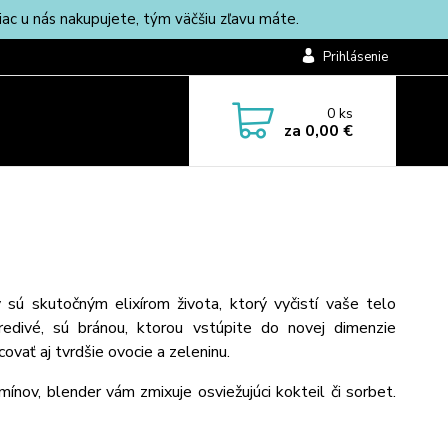
c u nás nakupujete, tým väčšiu zľavu máte.
Prihlásenie
0
ks
za
0,00 €
 sú skutočným elixírom života, ktorý vyčistí vaše telo
redivé, sú bránou, ktorou vstúpite do novej dimenzie
vať aj tvrdšie ovocie a zeleninu.
ínov, blender vám zmixuje osviežujúci kokteil či sorbet.