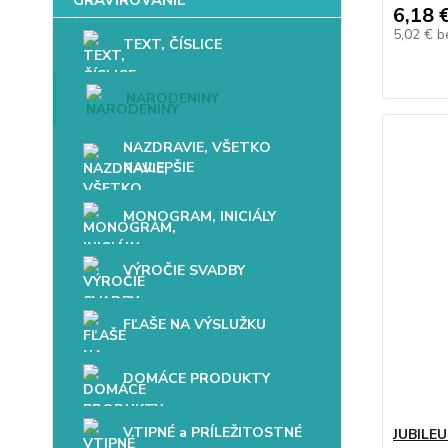
6,18 
5,02 €
b
TEXT, ČÍSLICE
NARODENINY
NAZDRAVIE, VŠETKO
NAJLEPŠIE
MONOGRAM, INICIÁLY
VÝROČIE SVADBY
FĽAŠE NA VÝSLUŽKU
DOMÁCE PRODUKTY
VTIPNÉ a PRÍLEŽITOSTNÉ
JUBILEU