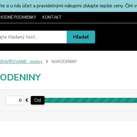
u nás účet a pravidelnými nákupmi získajte lepšie ceny. Čím via
HODNÉ PODMIENKY
KONTAKT
Hľadať
RAVÍROVANIE - motívy
NARODENINY
ODENINY
€
Od