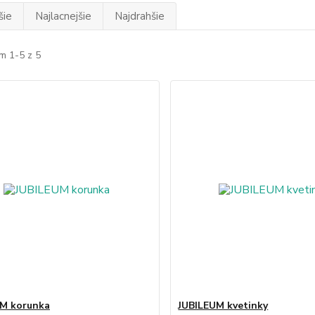
šie
Najlacnejšie
Najdrahšie
m 1-5 z 5
UM korunka
JUBILEUM kvetinky