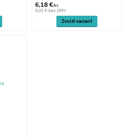
6,18 €
/
ks
5,02 €
bez DPH
Zvoliť variant