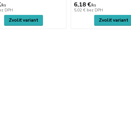
€
6,18 €
/
ks
/
ks
ez DPH
5,02 €
bez DPH
Zvoliť variant
Zvoliť variant