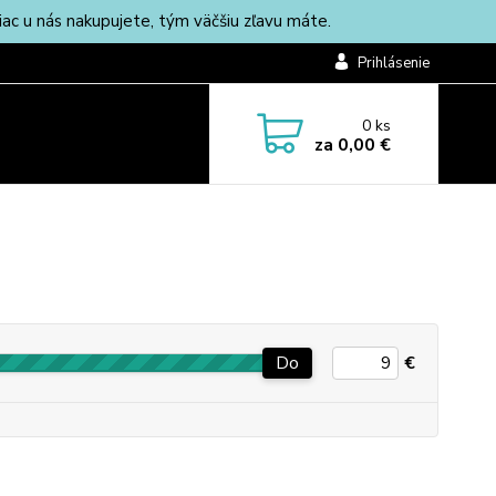
c u nás nakupujete, tým väčšiu zľavu máte.
Prihlásenie
0
ks
za
0,00 €
Do
€