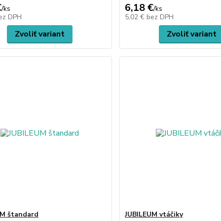
€
6,18 €
/
ks
/
ks
ez DPH
5,02 €
bez DPH
Zvoliť variant
Zvoliť variant
M štandard
JUBILEUM vtáčiky