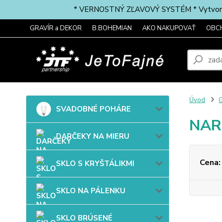
* VERNOSTNÝ ZĽAVOVÝ SYSTÉM * Vytvorte si 
GRAVÍR a DEKOR
B.BOHEMIAN
AKO NAKUPOVAŤ
OBC
Úvod
G
SVADOBNÉ POHÁRE
NAR
DARČEKY NA MIERU
Cena:
SKLO S KRYŠTÁLIKMI
SKLO NA PÁLENKU
SKLO BRÚSENÉ