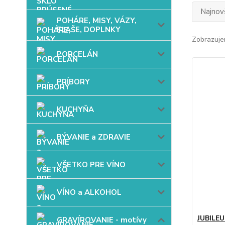
Najnov
POHÁRE, MISY, VÁZY,
FĽAŠE, DOPLNKY
Zobrazuje
PORCELÁN
PRÍBORY
KUCHYŇA
BÝVANIE a ZDRAVIE
VŠETKO PRE VÍNO
VÍNO a ALKOHOL
JUBILE
GRAVÍROVANIE - motívy