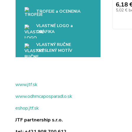
6,18 
5,02 €
b
TROFEJE a OCENENIA
VLASTNÉ LOGO a
GRAFIKA
VLASTNÝ RUČNE
KRESLENÝ MOTÍV
www.jtf.sk
www.odhrncaposparadlo.sk
eshop.jtf.sk
JTF partnership s.r.o.
tel:
+421 908 700 612